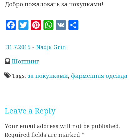
Добро пожаловать за покупками!
F
T
Pi
W
V
S
a
w
n
h
K
h
c
it
te
at
a
О
31.7.2015
-
Nadja Grin
e
te
r
s
r
п
Шоппинг
b
r
es
A
e
у
o
t
p
б
Tags:
за покупками
,
фирменная одежда
л
o
p
и
k
к
о
Leave a Reply
в
а
Your email address will not be published.
н
Required fields are marked
*