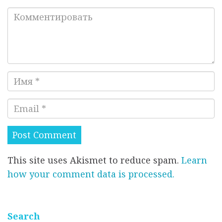
о
К
о
м
м
е
И
н
м
т
E
я
и
m
*
р
a
о
i
в
This site uses Akismet to reduce spam.
Learn
l
а
how your comment data is processed.
*
т
ь
*
Search