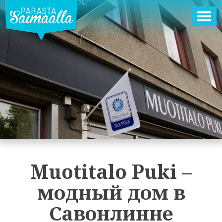
Пер
нав
Muotitalo Puki –
модный дом в
Савонлинне