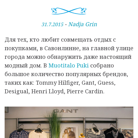
О
-
Nadja Grin
31.7.2015
п
Для тех, кто любит совмещать отдых с
у
покупками, в Савонлинне, на главной улице
б
города можно обнаружить даже настоящий
л
модный дом. В
Muotitalo Puki
собрано
и
большое количество популярных брендов,
к
таких как:
Tommy Hilfiger, Gant, Guess,
о
Desigual, Henri Lloyd, Pierre Cardin.
в
а
н
о