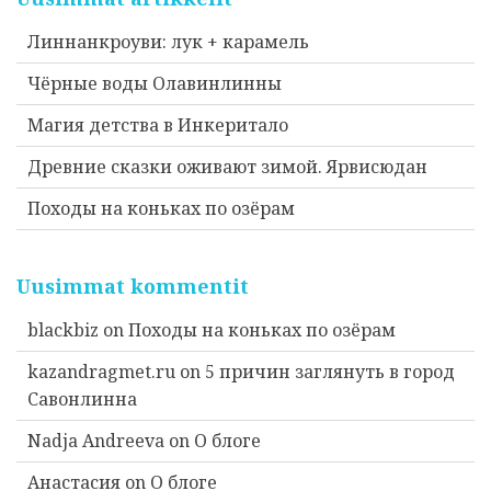
Линнанкроуви: лук + карамель
Чёрные воды Олавинлинны
Магия детства в Инкеритало
Древние сказки оживают зимой. Ярвисюдан
Походы на коньках по озёрам
Uusimmat kommentit
blackbiz
on
Походы на коньках по озёрам
kazandragmet.ru
on
5 причин заглянуть в город
Савонлинна
Nadja Andreeva
on
О блоге
Анастасия
on
О блоге