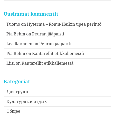
Uusimmat kommentit
Tuomo
on
Hytermä – Romu-Heikin upea perintö
Pia Behm
on
Peuran jääpaisti
Lea Räisänen
on
Peuran jääpaisti
Pia Behm
on
Kantarellit etikkaliemessä
Liisi
on
Kantarellit etikkaliemessä
Kategoriat
Для групп
Культурный отдых
Общее