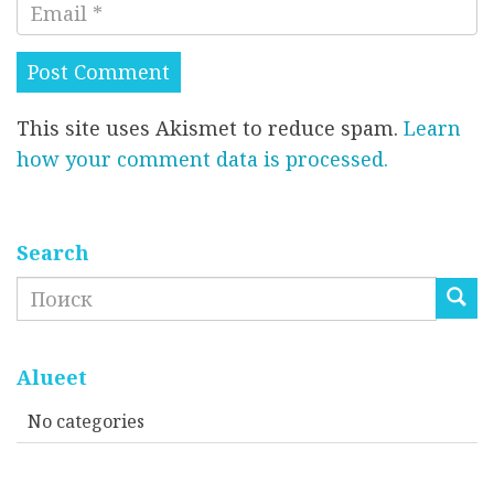
E
я
и
m
*
р
a
о
i
в
This site uses Akismet to reduce spam.
Learn
l
а
how your comment data is processed.
*
т
ь
*
Search
Search
Alueet
No categories