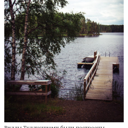
Виллы Туллусниеми были построены