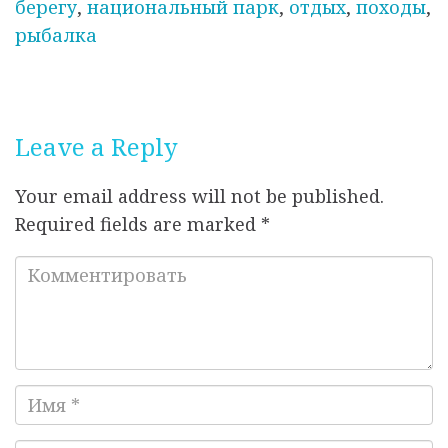
o
p
берегу
,
национальный парк
,
отдых
,
походы
,
и
k
рыбалка
к
о
в
а
Leave a Reply
н
о
Your email address will not be published.
Required fields are marked
*
К
о
м
м
е
И
н
м
т