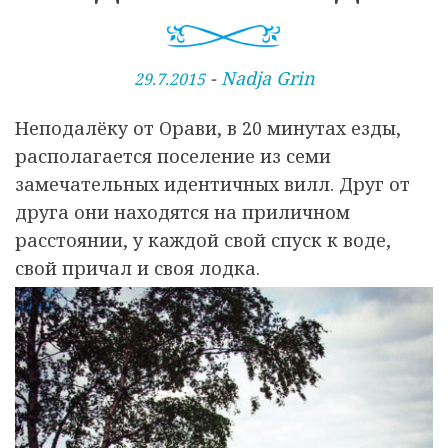
О
-
Nadja Grin
29.7.2015
п
Неподалёку от Орави, в 20 минутах езды,
у
располагается поселение из семи
б
замечательных идентичных вилл. Друг от
л
друга они находятся на приличном
и
расстоянии, у каждой свой спуск к воде,
к
свой причал и своя лодка.
о
в
а
н
о