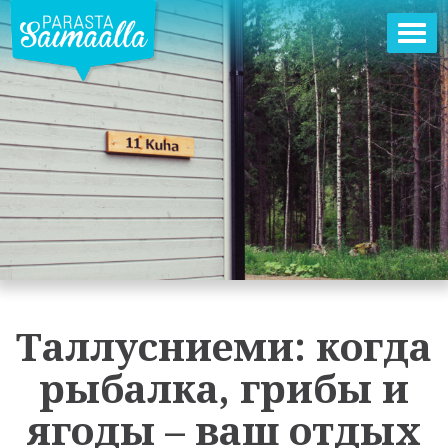
Пер
нав
Таллусниеми: когда
рыбалка, грибы и
ягоды – ваш отдых