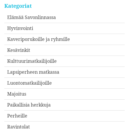
Kategoriat
Elämää Savonlinnassa
Hyvinvointi
Kaveriporukoille ja ryhmille
Kesävinkit
Kulttuurimatkailijoille
Lapsiperheen matkassa
Luontomatkailijoille
Majoitus
Paikallisia herkkuja
Perheille
Ravintolat