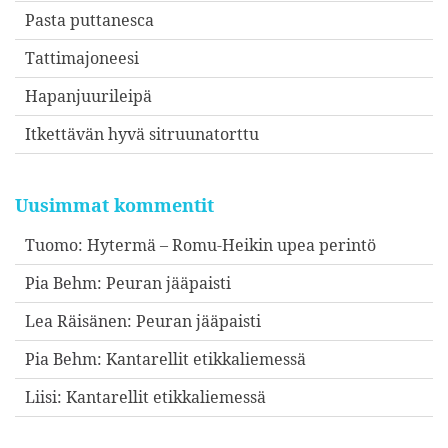
Pasta puttanesca
Tattimajoneesi
Hapanjuurileipä
Itkettävän hyvä sitruunatorttu
Uusimmat kommentit
Tuomo
:
Hytermä – Romu-Heikin upea perintö
Pia Behm
:
Peuran jääpaisti
Lea Räisänen
:
Peuran jääpaisti
Pia Behm
:
Kantarellit etikkaliemessä
Liisi
:
Kantarellit etikkaliemessä