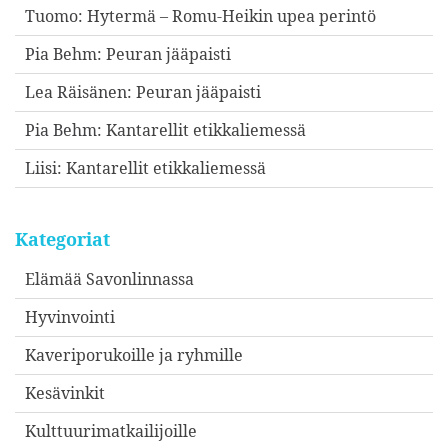
Tuomo
:
Hytermä – Romu-Heikin upea perintö
Pia Behm
:
Peuran jääpaisti
Lea Räisänen
:
Peuran jääpaisti
Pia Behm
:
Kantarellit etikkaliemessä
Liisi
:
Kantarellit etikkaliemessä
Kategoriat
Elämää Savonlinnassa
Hyvinvointi
Kaveriporukoille ja ryhmille
Kesävinkit
Kulttuurimatkailijoille