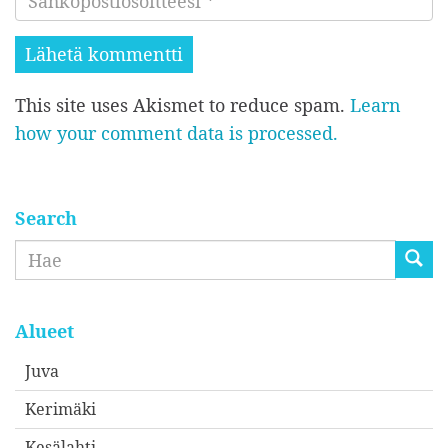
t
ä
e
i
h
s
s
k
i
i
This site uses Akismet to reduce spam.
Learn
ö
*
*
how your comment data is processed.
p
o
s
t
Search
i
Etsi
o
s
o
Alueet
i
Juva
t
Kerimäki
t
e
Kesälahti