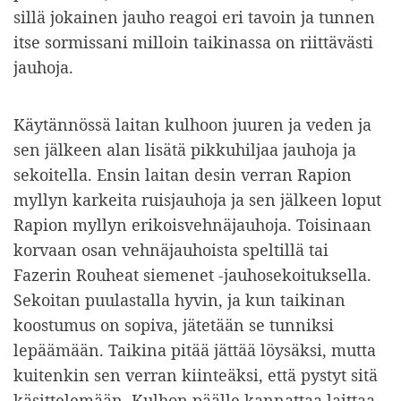
sillä jokainen jauho reagoi eri tavoin ja tunnen
itse sormissani milloin taikinassa on riittävästi
jauhoja.
Käytännössä laitan kulhoon juuren ja veden ja
sen jälkeen alan lisätä pikkuhiljaa jauhoja ja
sekoitella. Ensin laitan desin verran Rapion
myllyn karkeita ruisjauhoja ja sen jälkeen loput
Rapion myllyn erikoisvehnäjauhoja. Toisinaan
korvaan osan vehnäjauhoista speltillä tai
Fazerin Rouheat siemenet -jauhosekoituksella.
Sekoitan puulastalla hyvin, ja kun taikinan
koostumus on sopiva, jätetään se tunniksi
lepäämään. Taikina pitää jättää löysäksi, mutta
kuitenkin sen verran kiinteäksi, että pystyt sitä
käsittelemään. Kulhon päälle kannattaa laittaa