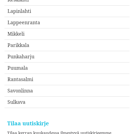
e
Lapinlahti
s
Lappeenranta
i
*
Mikkeli
Parikkala
Punkaharju
Puumala
Rantasalmi
Savonlinna
Sulkava
Tilaa uutiskirje
Tilaa kerran kuukaudessa ilmestyvä uutiskirjeemme.