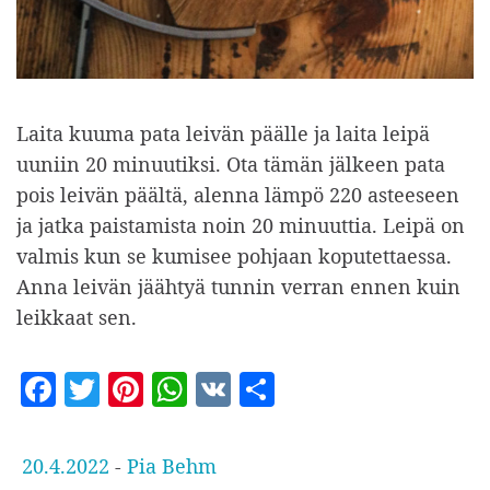
Laita kuuma pata leivän päälle ja laita leipä
uuniin 20 minuutiksi. Ota tämän jälkeen pata
pois leivän päältä, alenna lämpö 220 asteeseen
ja jatka paistamista noin 20 minuuttia. Leipä on
valmis kun se kumisee pohjaan koputettaessa.
Anna leivän jäähtyä tunnin verran ennen kuin
leikkaat sen.
F
T
Pi
W
V
S
a
w
nt
h
K
h
c
itt
er
at
a
J
20.4.2022
-
Pia Behm