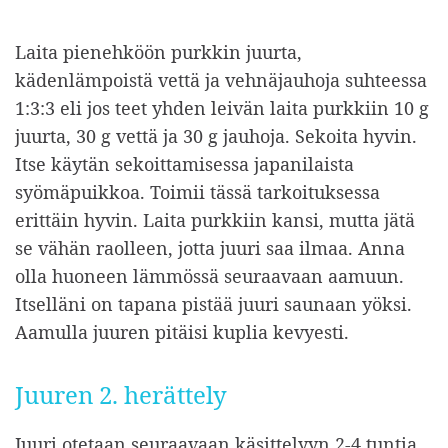
Laita pienehköön purkkin juurta,
kädenlämpoistä vettä ja vehnäjauhoja suhteessa
1:3:3 eli jos teet yhden leivän laita purkkiin 10 g
juurta, 30 g vettä ja 30 g jauhoja. Sekoita hyvin.
Itse käytän sekoittamisessa japanilaista
syömäpuikkoa. Toimii tässä tarkoituksessa
erittäin hyvin. Laita purkkiin kansi, mutta jätä
se vähän raolleen, jotta juuri saa ilmaa. Anna
olla huoneen lämmössä seuraavaan aamuun.
Itselläni on tapana pistää juuri saunaan yöksi.
Aamulla juuren pitäisi kuplia kevyesti.
Juuren 2. herättely
Juuri otetaan seuraavaan käsittelyyn 2-4 tuntia