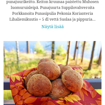
punajuurikeitto. Keiton kruunaa paistettu Muhosen
luomuruisleipä. Punajuurta Suppilovahveroita
Porkkanoita Punasipulia Pekonia Korianteria
Lihaliemikuutio + 5 dl vettä Suolaa ja pippuria…
Näytä lisää