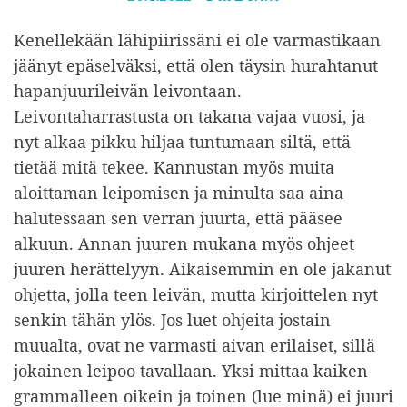
u
Kenellekään lähipiirissäni ei ole varmastikaan
l
jäänyt epäselväksi, että olen täysin hurahtanut
k
hapanjuurileivän leivontaan.
a
Leivontaharrastusta on takana vajaa vuosi, ja
i
nyt alkaa pikku hiljaa tuntumaan siltä, että
s
tietää mitä tekee. Kannustan myös muita
t
aloittaman leipomisen ja minulta saa aina
u
halutessaan sen verran juurta, että pääsee
alkuun. Annan juuren mukana myös ohjeet
juuren herättelyyn. Aikaisemmin en ole jakanut
ohjetta, jolla teen leivän, mutta kirjoittelen nyt
senkin tähän ylös. Jos luet ohjeita jostain
muualta, ovat ne varmasti aivan erilaiset, sillä
jokainen leipoo tavallaan. Yksi mittaa kaiken
grammalleen oikein ja toinen (lue minä) ei juuri