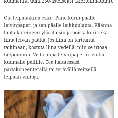
kuumenna uuni 250-asteiseksi (kiertoilmauuni).
Ota leipätaikina esiin. Pane korin päälle
leivinpaperi ja sen päälle leikkuulauta. Käännä
lauta koreineen ylösalaisin ja poista kori sekä
liina leivän päältä. Jos liina on tarttunut
taikinaan, kostuta liina vedellä, niin se irtoaa
helpommin. Vedä leipä leivinpaperin avulla
kuumalle pellille. Tee halutessasi
partakoneenterällä tai terävällä veitsellä
leipään viiltoja.