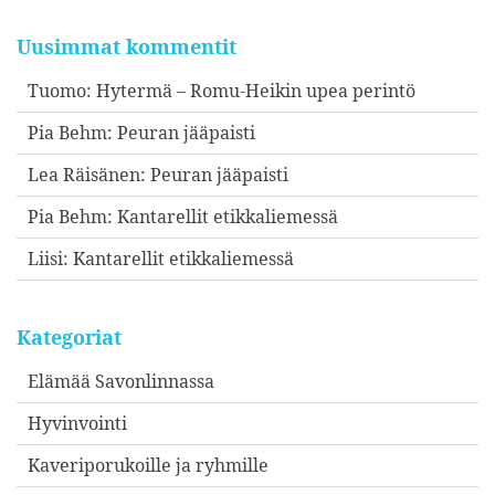
Uusimmat kommentit
Tuomo
:
Hytermä – Romu-Heikin upea perintö
Pia Behm
:
Peuran jääpaisti
Lea Räisänen
:
Peuran jääpaisti
Pia Behm
:
Kantarellit etikkaliemessä
Liisi
:
Kantarellit etikkaliemessä
Kategoriat
Elämää Savonlinnassa
Hyvinvointi
Kaveriporukoille ja ryhmille