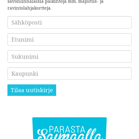
savonlinnalaisia palkintoja mm. majoitus- ja
ravintolahjakortteja.
Sähköposti
*
Etunimi
Sukunimi
Kaupunki
Tilaa uutiskirje