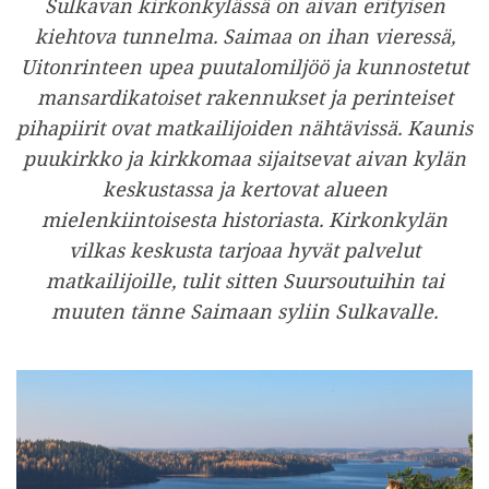
Sulkavan kirkonkylässä on aivan erityisen
kiehtova tunnelma. Saimaa on ihan vieressä,
Uitonrinteen upea puutalomiljöö ja kunnostetut
mansardikatoiset rakennukset ja perinteiset
pihapiirit ovat matkailijoiden nähtävissä. Kaunis
puukirkko ja kirkkomaa sijaitsevat aivan kylän
keskustassa ja kertovat alueen
mielenkiintoisesta historiasta. Kirkonkylän
vilkas keskusta tarjoaa hyvät palvelut
matkailijoille, tulit sitten Suursoutuihin tai
muuten tänne Saimaan syliin Sulkavalle.