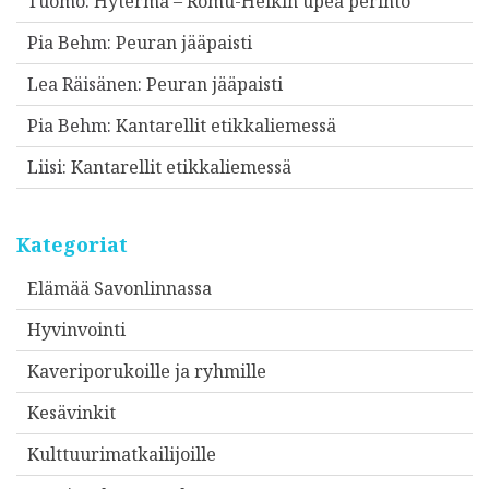
Tuomo
:
Hytermä – Romu-Heikin upea perintö
Pia Behm
:
Peuran jääpaisti
Lea Räisänen
:
Peuran jääpaisti
Pia Behm
:
Kantarellit etikkaliemessä
Liisi
:
Kantarellit etikkaliemessä
Kategoriat
Elämää Savonlinnassa
Hyvinvointi
Kaveriporukoille ja ryhmille
Kesävinkit
Kulttuurimatkailijoille