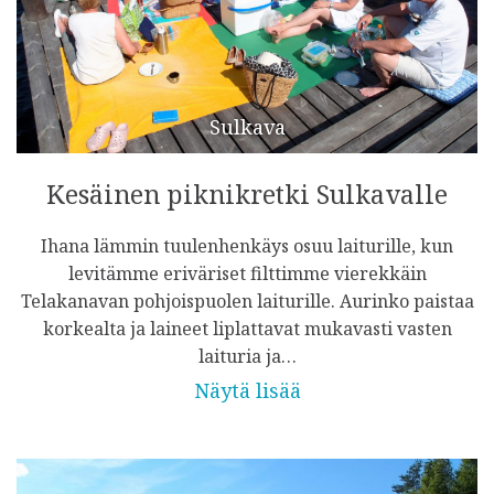
Sulkava
Kesäinen piknikretki Sulkavalle
Ihana lämmin tuulenhenkäys osuu laiturille, kun
levitämme eriväriset filttimme vierekkäin
Telakanavan pohjoispuolen laiturille. Aurinko paistaa
korkealta ja laineet liplattavat mukavasti vasten
laituria ja…
Näytä lisää