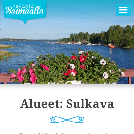
Ava
val
Alueet:
Sulkava