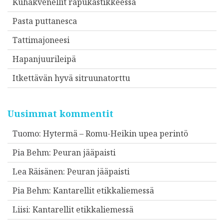
Kuhakvenellit rapukastikkeessa
Pasta puttanesca
Tattimajoneesi
Hapanjuurileipä
Itkettävän hyvä sitruunatorttu
Uusimmat kommentit
Tuomo
:
Hytermä – Romu-Heikin upea perintö
Pia Behm
:
Peuran jääpaisti
Lea Räisänen
:
Peuran jääpaisti
Pia Behm
:
Kantarellit etikkaliemessä
Liisi
:
Kantarellit etikkaliemessä