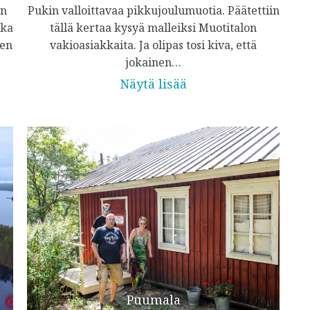
on
Pukin valloittavaa pikkujoulumuotia. Päätettiin
kka
tällä kertaa kysyä malleiksi Muotitalon
jen
vakioasiakkaita. Ja olipas tosi kiva, että
jokainen…
Näytä lisää
Puumala