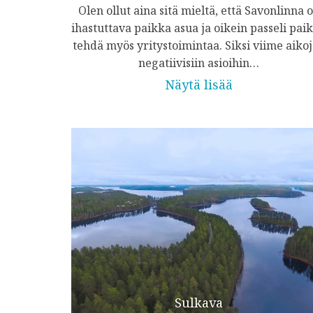
Olen ollut aina sitä mieltä, että Savonlinna 
ihastuttava paikka asua ja oikein passeli pai
tehdä myös yritystoimintaa. Siksi viime aiko
negatiivisiin asioihin…
Näytä lisää
Sulkava