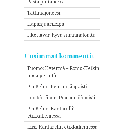
Pasta puttanesca
Tattimajoneesi
Hapanjuurileipä
Itkettävän hyvä sitruunatorttu
Uusimmat kommentit
Tuomo
:
Hytermä – Romu-Heikin
upea perintö
Pia Behm
:
Peuran jääpaisti
Lea Räisänen
:
Peuran jääpaisti
Pia Behm
:
Kantarellit
etikkaliemessä
Liisi
:
Kantarellit etikkaliemessä