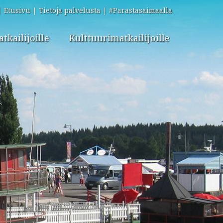
Etusivu
Tietoja palvelusta
#Parastasaimaalla
kailijoille
Kulttuurimatkailijoille