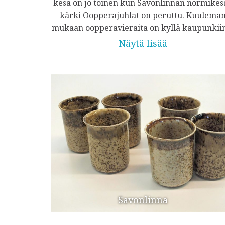
kesä on jo toinen kun Savonlinnan normikes
kärki Oopperajuhlat on peruttu. Kuulema
mukaan oopperavieraita on kyllä kaupunki
Näytä lisää
Savonlinna