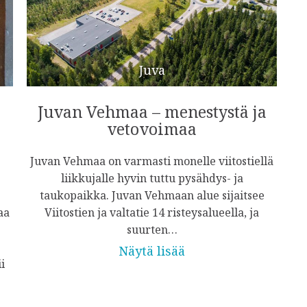
Juva
Juvan Vehmaa – menestystä ja
vetovoimaa
Juvan Vehmaa on varmasti monelle viitostiellä
liikkujalle hyvin tuttu pysähdys- ja
taukopaikka. Juvan Vehmaan alue sijaitsee
aa
Viitostien ja valtatie 14 risteysalueella, ja
suurten…
Näytä lisää
i