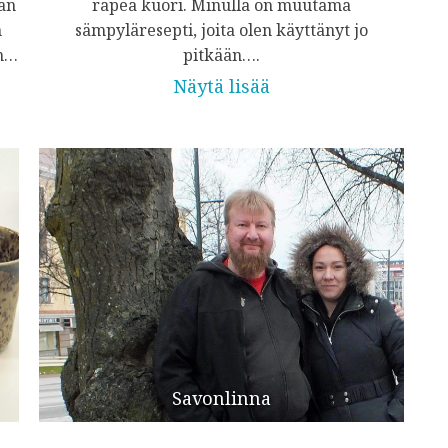
än
rapea kuori. Minulla on muutama
n
sämpyläresepti, joita olen käyttänyt jo
in…
pitkään….
Näytä lisää
Savonlinna