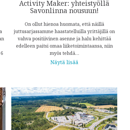
Activity Maker: yhteistyöllä
Savonlinna nousuun!
On ollut hienoa huomata, että näillä
a
juttusarjassamme haastatelluilla yrittäjillä on
an
vahva positiivinen asenne ja halu kehittää
edelleen paitsi omaa liiketoimintaansa, niin
 6
myös tehdä…
Näytä lisää