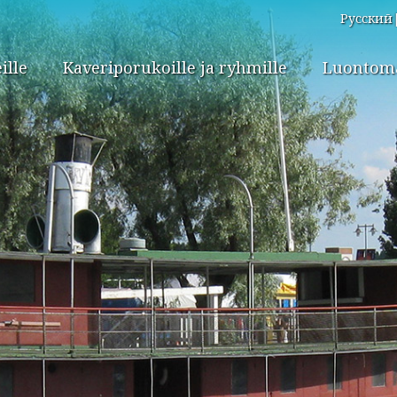
Русский
ille
Kaveriporukoille ja ryhmille
Luontomat