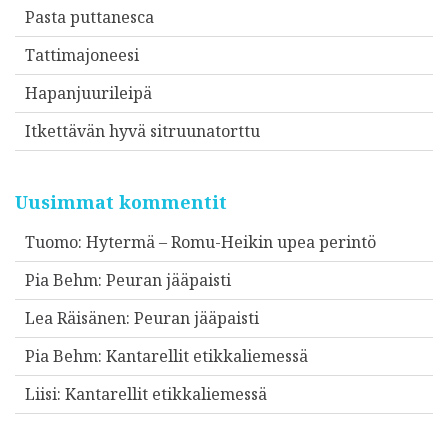
Pasta puttanesca
Tattimajoneesi
Hapanjuurileipä
Itkettävän hyvä sitruunatorttu
Uusimmat kommentit
Tuomo
:
Hytermä – Romu-Heikin upea perintö
Pia Behm
:
Peuran jääpaisti
Lea Räisänen
:
Peuran jääpaisti
Pia Behm
:
Kantarellit etikkaliemessä
Liisi
:
Kantarellit etikkaliemessä