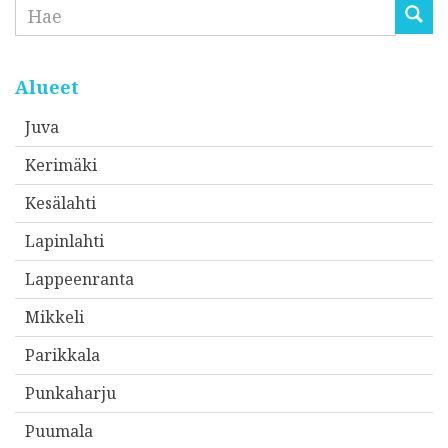
Etsi
Alueet
Juva
Kerimäki
Kesälahti
Lapinlahti
Lappeenranta
Mikkeli
Parikkala
Punkaharju
Puumala