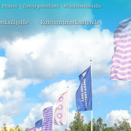
Etusivu
Tietoja palvelusta
#Parastasaimaalla
kailijoille
Kulttuurimatkailijoille