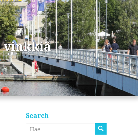
 vinkkiä
Search
Etsi