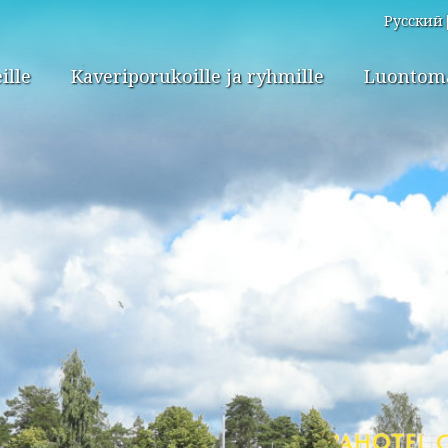
Русский
ille
Kaveriporukoille ja ryhmille
Luontomat