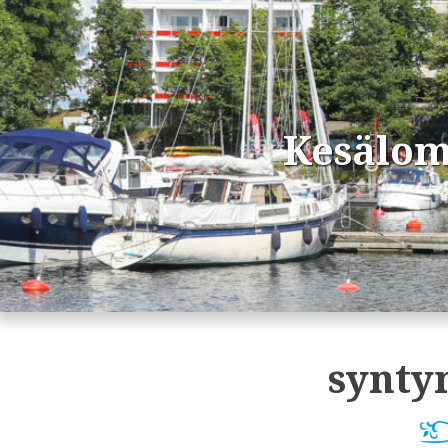
Kesälom
synty