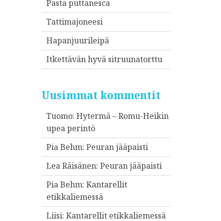
Pasta puttanesca
Tattimajoneesi
Hapanjuurileipä
Itkettävän hyvä sitruunatorttu
Uusimmat kommentit
Tuomo
:
Hytermä – Romu-Heikin
upea perintö
Pia Behm
:
Peuran jääpaisti
Lea Räisänen
:
Peuran jääpaisti
Pia Behm
:
Kantarellit
etikkaliemessä
Liisi
:
Kantarellit etikkaliemessä