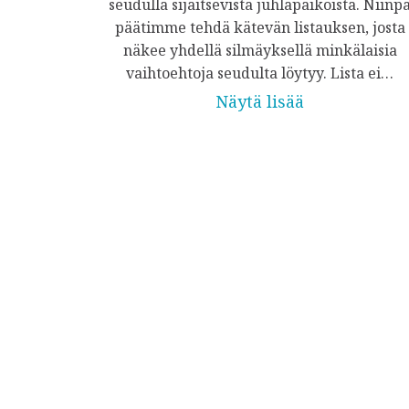
seudulla sijaitsevista juhlapaikoista. Niinp
päätimme tehdä kätevän listauksen, josta
näkee yhdellä silmäyksellä minkälaisia
vaihtoehtoja seudulta löytyy. Lista ei…
Näytä lisää