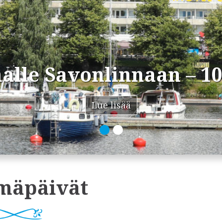
alle Savonlinnaan – 10
Lue lisää
mäpäivät