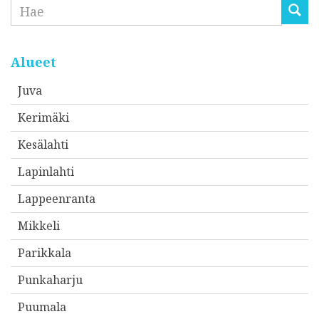
Etsi
Alueet
Juva
Kerimäki
Kesälahti
Lapinlahti
Lappeenranta
Mikkeli
Parikkala
Punkaharju
Puumala