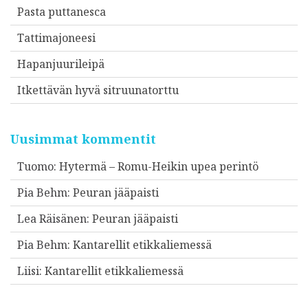
Pasta puttanesca
Tattimajoneesi
Hapanjuurileipä
Itkettävän hyvä sitruunatorttu
Uusimmat kommentit
Tuomo
:
Hytermä – Romu-Heikin upea perintö
Pia Behm
:
Peuran jääpaisti
Lea Räisänen
:
Peuran jääpaisti
Pia Behm
:
Kantarellit etikkaliemessä
Liisi
:
Kantarellit etikkaliemessä