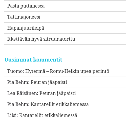
Pasta puttanesca
Tattimajoneesi
Hapanjuurileipä
Itkettävän hyvä sitruunatorttu
Uusimmat kommentit
Tuomo
:
Hytermä – Romu-Heikin upea perintö
Pia Behm
:
Peuran jääpaisti
Lea Räisänen
:
Peuran jääpaisti
Pia Behm
:
Kantarellit etikkaliemessä
Liisi
:
Kantarellit etikkaliemessä