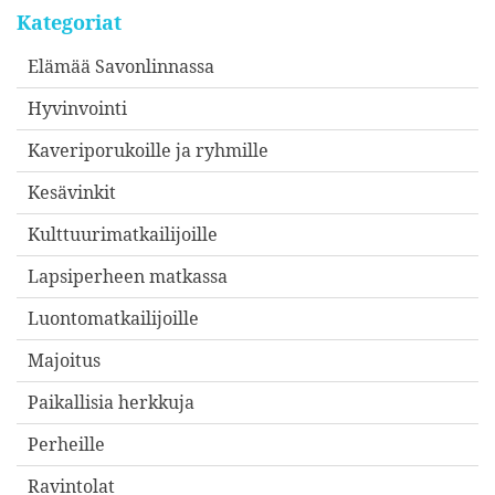
Kategoriat
Elämää Savonlinnassa
Hyvinvointi
Kaveriporukoille ja ryhmille
Kesävinkit
Kulttuurimatkailijoille
Lapsiperheen matkassa
Luontomatkailijoille
Majoitus
Paikallisia herkkuja
Perheille
Ravintolat