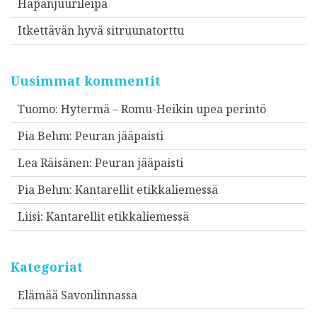
Hapanjuurileipä
Itkettävän hyvä sitruunatorttu
Uusimmat kommentit
Tuomo
:
Hytermä – Romu-Heikin upea perintö
Pia Behm
:
Peuran jääpaisti
Lea Räisänen
:
Peuran jääpaisti
Pia Behm
:
Kantarellit etikkaliemessä
Liisi
:
Kantarellit etikkaliemessä
Kategoriat
Elämää Savonlinnassa