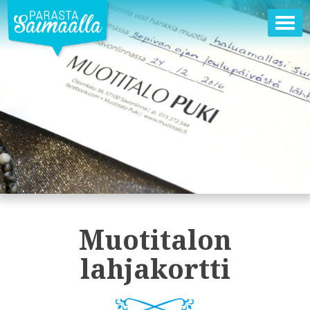
Ava
val
Muotitalon
lahjakortti