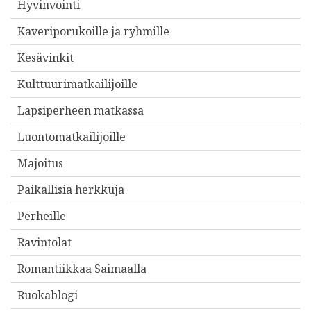
Hyvinvointi
Kaveriporukoille ja ryhmille
Kesävinkit
Kulttuurimatkailijoille
Lapsiperheen matkassa
Luontomatkailijoille
Majoitus
Paikallisia herkkuja
Perheille
Ravintolat
Romantiikkaa Saimaalla
Ruokablogi