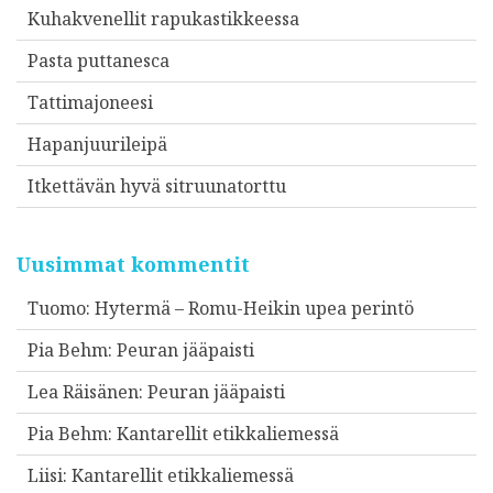
Kuhakvenellit rapukastikkeessa
Pasta puttanesca
Tattimajoneesi
Hapanjuurileipä
Itkettävän hyvä sitruunatorttu
Uusimmat kommentit
Tuomo
:
Hytermä – Romu-Heikin upea perintö
Pia Behm
:
Peuran jääpaisti
Lea Räisänen
:
Peuran jääpaisti
Pia Behm
:
Kantarellit etikkaliemessä
Liisi
:
Kantarellit etikkaliemessä