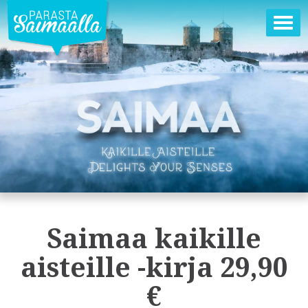
Ava
val
Saimaa kaikille
aisteille -kirja 29,90
€