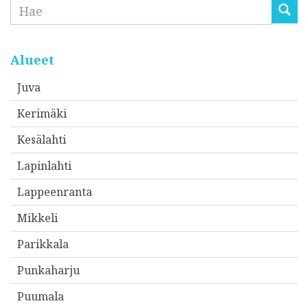
Etsi
Alueet
Juva
Kerimäki
Kesälahti
Lapinlahti
Lappeenranta
Mikkeli
Parikkala
Punkaharju
Puumala