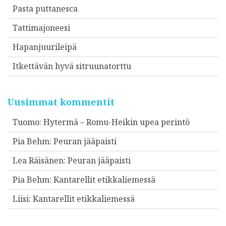
Pasta puttanesca
Tattimajoneesi
Hapanjuurileipä
Itkettävän hyvä sitruunatorttu
Uusimmat kommentit
Tuomo
:
Hytermä – Romu-Heikin upea perintö
Pia Behm
:
Peuran jääpaisti
Lea Räisänen
:
Peuran jääpaisti
Pia Behm
:
Kantarellit etikkaliemessä
Liisi
:
Kantarellit etikkaliemessä