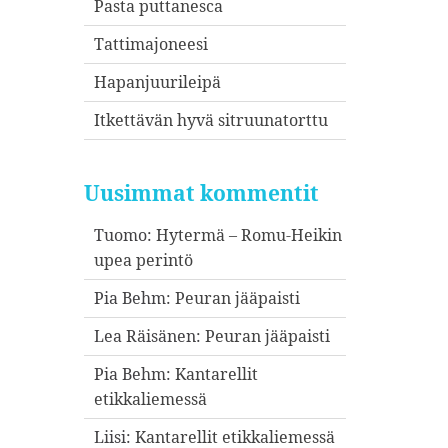
Pasta puttanesca
Tattimajoneesi
Hapanjuurileipä
Itkettävän hyvä sitruunatorttu
Uusimmat kommentit
Tuomo
:
Hytermä – Romu-Heikin
upea perintö
Pia Behm
:
Peuran jääpaisti
Lea Räisänen
:
Peuran jääpaisti
Pia Behm
:
Kantarellit
etikkaliemessä
Liisi
:
Kantarellit etikkaliemessä