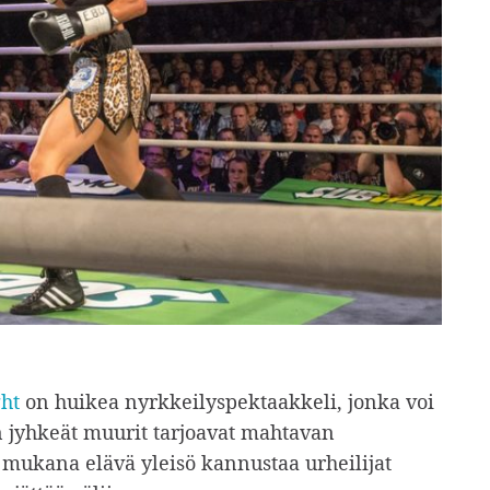
ht
on huikea nyrkkeilyspektaakkeli, jonka voi
 jyhkeät muurit tarjoavat mahtavan
mukana elävä yleisö kannustaa urheilijat