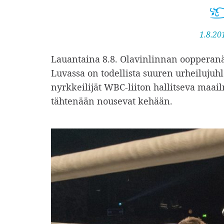
J
1.8.20
u
Lauantaina 8.8. Olavinlinnan oopperan
l
Luvassa on todellista suuren urheilujuh
k
nyrkkeilijät WBC-liiton hallitseva ma
a
tähtenään nousevat kehään.
i
s
t
u