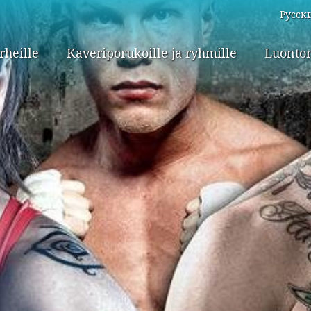
Русск
rheille
Kaveriporukoille ja ryhmille
Luontom