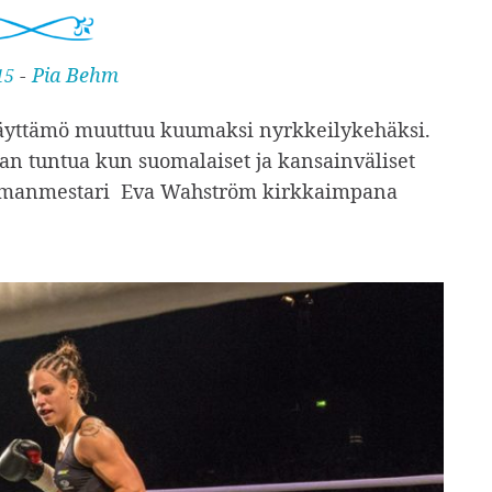
-
Pia Behm
15
äyttämö muuttuu kuumaksi nyrkkeilykehäksi.
lan tuntua kun suomalaiset ja kansainväliset
ailmanmestari Eva Wahström kirkkaimpana