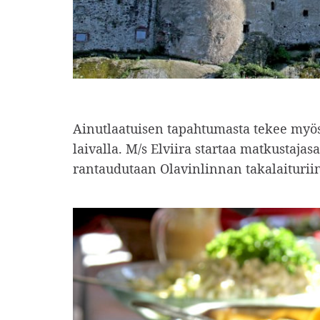
Ainutlaatuisen tapahtumasta tekee myö
laivalla. M/s Elviira startaa matkustajas
rantaudutaan Olavinlinnan takalaituriin