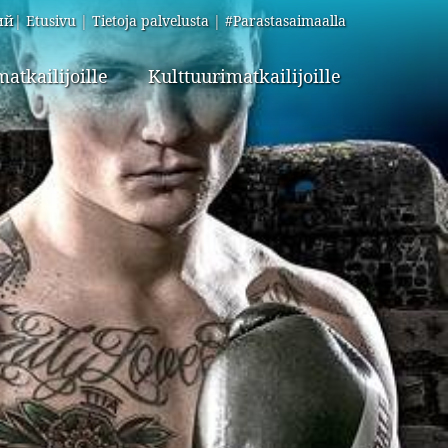
ий
Etusivu
Tietoja palvelusta
#Parastasaimaalla
atkailijoille
Kulttuurimatkailijoille