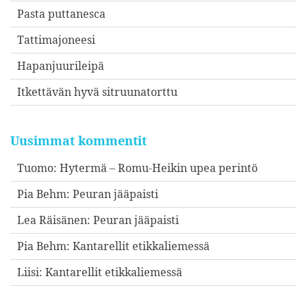
Pasta puttanesca
Tattimajoneesi
Hapanjuurileipä
Itkettävän hyvä sitruunatorttu
Uusimmat kommentit
Tuomo
:
Hytermä – Romu-Heikin upea perintö
Pia Behm
:
Peuran jääpaisti
Lea Räisänen
:
Peuran jääpaisti
Pia Behm
:
Kantarellit etikkaliemessä
Liisi
:
Kantarellit etikkaliemessä