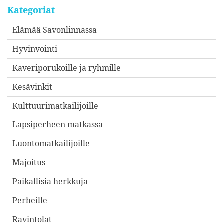
Kategoriat
Elämää Savonlinnassa
Hyvinvointi
Kaveriporukoille ja ryhmille
Kesävinkit
Kulttuurimatkailijoille
Lapsiperheen matkassa
Luontomatkailijoille
Majoitus
Paikallisia herkkuja
Perheille
Ravintolat