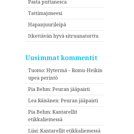
Pasta puttanesca
Tattimajoneesi
Hapanjuurileipä
Itkettävän hyvä sitruunatorttu
Uusimmat kommentit
Tuomo
:
Hytermä – Romu-Heikin
upea perintö
Pia Behm
:
Peuran jääpaisti
Lea Räisänen
:
Peuran jääpaisti
Pia Behm
:
Kantarellit
etikkaliemessä
Liisi
:
Kantarellit etikkaliemessä