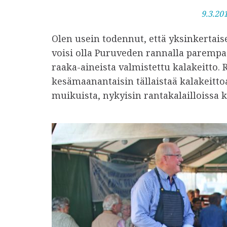
J
9.3.20
u
Olen usein todennut, että yksinkertaise
l
voisi olla Puruveden rannalla paremp
k
raaka-aineista valmistettu kalakeitto.
a
kesämaanantaisin tällaistaä kalakeittoa
i
muikuista, nykyisin rantakalailloissa k
s
t
u