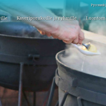
Русский
ille
Kaveriporukoille ja ryhmille
Luontomat