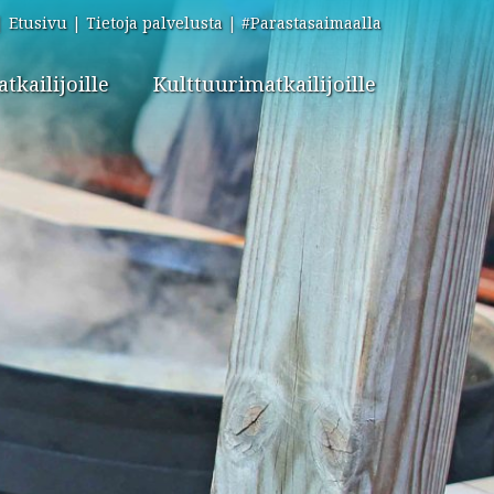
Etusivu
Tietoja palvelusta
#Parastasaimaalla
kailijoille
Kulttuurimatkailijoille