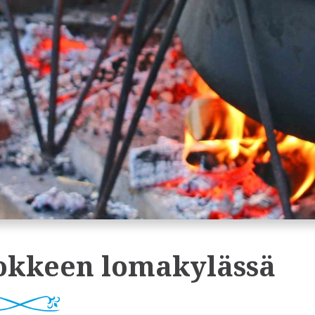
okkeen lomakylässä