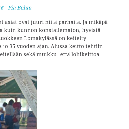
-
Pia Behm
16
t asiat ovat juuri niitä parhaita. Ja mikäpä
aa kuin kunnon konstailematon, hyvistä
 Ruokkeen Lomakylässä on keitelty
 jo 35 vuoden ajan. Alussa keitto tehtiin
eitellään sekä muikku- että lohikeittoa.