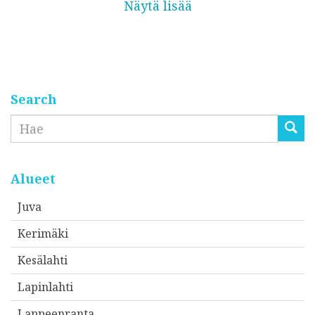
Näytä lisää
Search
Etsi
Alueet
Juva
Kerimäki
Kesälahti
Lapinlahti
Lappeenranta