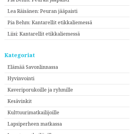
Lea Räisänen
:
Peuran jääpaisti
Pia Behm
:
Kantarellit etikkaliemessä
Liisi
:
Kantarellit etikkaliemessä
Kategoriat
Elämää Savonlinnassa
Hyvinvointi
Kaveriporukoille ja ryhmille
Kesävinkit
Kulttuurimatkailijoille
Lapsiperheen matkassa