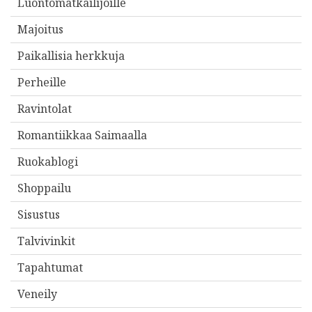
Luontomatkailijoille
Majoitus
Paikallisia herkkuja
Perheille
Ravintolat
Romantiikkaa Saimaalla
Ruokablogi
Shoppailu
Sisustus
Talvivinkit
Tapahtumat
Veneily