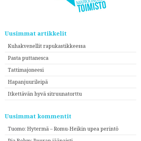
Uusimmat artikkelit
Kuhakvenellit rapukastikkeessa
Pasta puttanesca
Tattimajoneesi
Hapanjuurileipä
Itkettävän hyvä sitruunatorttu
Uusimmat kommentit
Tuomo
:
Hytermä – Romu-Heikin upea perintö
Pia Behm
:
Peuran jääpaisti