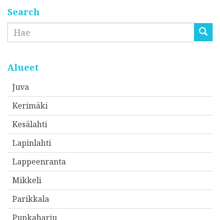
Search
Etsi
Alueet
Juva
Kerimäki
Kesälahti
Lapinlahti
Lappeenranta
Mikkeli
Parikkala
Punkaharju