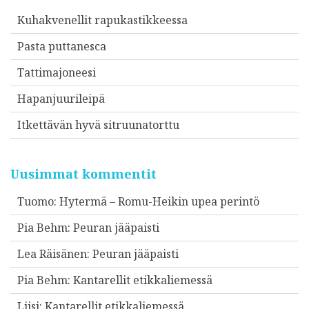
Kuhakvenellit rapukastikkeessa
Pasta puttanesca
Tattimajoneesi
Hapanjuurileipä
Itkettävän hyvä sitruunatorttu
Uusimmat kommentit
Tuomo
:
Hytermä – Romu-Heikin upea perintö
Pia Behm
:
Peuran jääpaisti
Lea Räisänen
:
Peuran jääpaisti
Pia Behm
:
Kantarellit etikkaliemessä
Liisi
:
Kantarellit etikkaliemessä