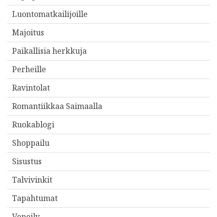
Luontomatkailijoille
Majoitus
Paikallisia herkkuja
Perheille
Ravintolat
Romantiikkaa Saimaalla
Ruokablogi
Shoppailu
Sisustus
Talvivinkit
Tapahtumat
Veneily