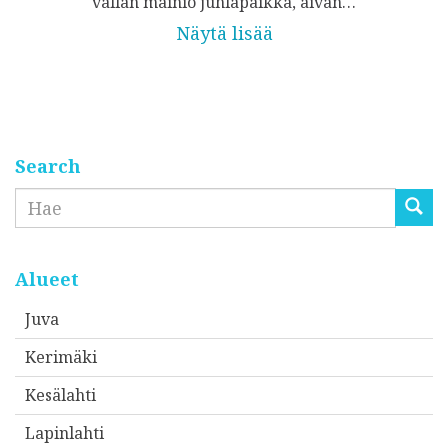
vallan mainio juhlapaikka, aivan…
Näytä lisää
Search
Etsi
Alueet
Juva
Kerimäki
Kesälahti
Lapinlahti