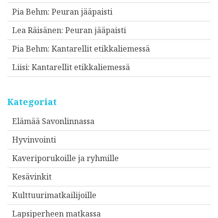
Pia Behm
:
Peuran jääpaisti
Lea Räisänen
:
Peuran jääpaisti
Pia Behm
:
Kantarellit etikkaliemessä
Liisi
:
Kantarellit etikkaliemessä
Kategoriat
Elämää Savonlinnassa
Hyvinvointi
Kaveriporukoille ja ryhmille
Kesävinkit
Kulttuurimatkailijoille
Lapsiperheen matkassa