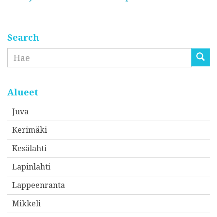
o
s
t
Search
i
Etsi
o
s
o
Alueet
i
Juva
t
Kerimäki
t
e
Kesälahti
e
Lapinlahti
s
Lappeenranta
i
*
Mikkeli