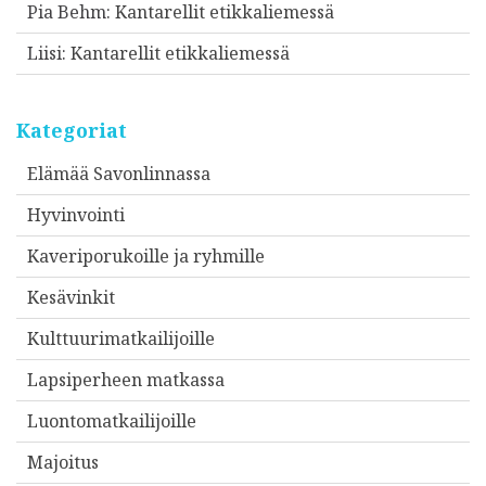
Pia Behm
:
Kantarellit etikkaliemessä
Liisi
:
Kantarellit etikkaliemessä
Kategoriat
Elämää Savonlinnassa
Hyvinvointi
Kaveriporukoille ja ryhmille
Kesävinkit
Kulttuurimatkailijoille
Lapsiperheen matkassa
Luontomatkailijoille
Majoitus