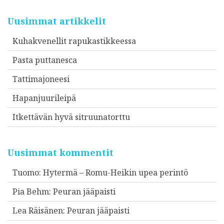
Uusimmat artikkelit
Kuhakvenellit rapukastikkeessa
Pasta puttanesca
Tattimajoneesi
Hapanjuurileipä
Itkettävän hyvä sitruunatorttu
Uusimmat kommentit
Tuomo
:
Hytermä – Romu-Heikin upea perintö
Pia Behm
:
Peuran jääpaisti
Lea Räisänen
:
Peuran jääpaisti