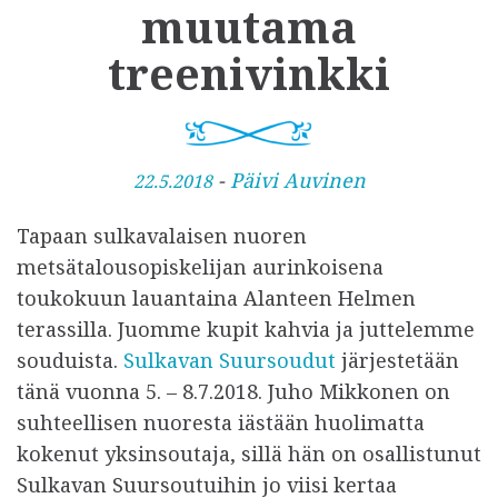
muutama
treenivinkki
J
-
Päivi Auvinen
22.5.2018
u
Tapaan sulkavalaisen nuoren
l
metsätalousopiskelijan aurinkoisena
k
toukokuun lauantaina Alanteen Helmen
a
terassilla. Juomme kupit kahvia ja juttelemme
i
souduista.
Sulkavan Suursoudut
järjestetään
s
tänä vuonna 5. – 8.7.2018. Juho Mikkonen on
t
suhteellisen nuoresta iästään huolimatta
u
kokenut yksinsoutaja, sillä hän on osallistunut
Sulkavan Suursoutuihin jo viisi kertaa