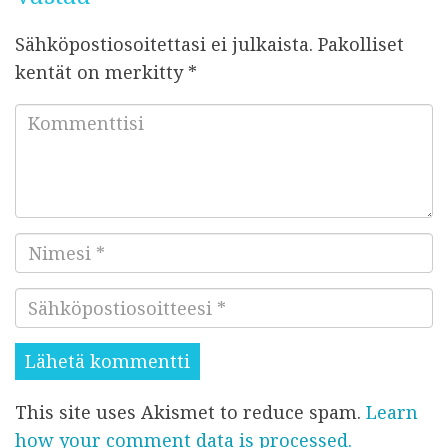
Sähköpostiosoitettasi ei julkaista.
Pakolliset
kentät on merkitty
*
K
o
m
m
e
N
n
i
t
S
m
t
ä
e
i
h
s
s
k
i
i
This site uses Akismet to reduce spam.
Learn
ö
*
*
how your comment data is processed.
p