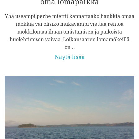
oma lomapaikka
Yhä useampi perhe miettii kannattaako hankkia omaa
mökkiä vai olisiko mukavampi viettää rentoa
mökkilomaa ilman omistamisen ja paikoista
huolehtimisen vaivaa. Loikansaaren lomamökeillä
on…
Näytä lisää