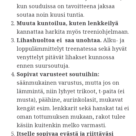
kun souduissa on tavoitteena jaksaa
soutaa noin kuusi tuntia.
Muuta kuntoilua, kuten lenkkeilyä
kannattaa harkita myös treeniohjelmaan.
Lihashuoltoa ei saa unohtaa.
Alku- ja
loppulämmittelyt treenatessa sekä hyvät
venyttelyt pitävät lihakset kunnossa
ennen suursoutuja.
Sopivat varusteet soutuihin:
säänmukainen varustus, mutta jos on
lämmintä, niin lyhyet trikoot, t-paita (ei
musta), päähine, aurinkolasit, mukavat
kengät esim. lenkkarit sekä hanskat tai ei
oman tottumuksen mukaan, rakot tulee
käsiin kuitenkin melko varmasti.
Itselle sopivaa evästä ja riittäväsi