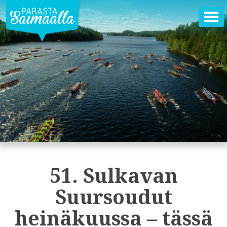
Ava
val
51. Sulkavan
Suursoudut
heinäkuussa – tässä