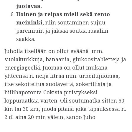
juotavaa.
Iloinen ja reipas mieli sekä rento
meininki
, niin soutaminen sujuu
paremmin ja jaksaa soutaa maaliin
saakka.
Juholla itsellään on ollut eväänä mm.
suolakurkkuja, banaania, glukoositabletteja ja
energiageeliä. Juomaa on ollut mukana
yhteensä n. neljä litraa mm. urheilujuomaa,
itse sekoiteltua suolavettä, sokerillista ja
hiilihapotonta Cokista piristykseksi
loppumatkaa varten. Oli soutumatka sitten 60
km tai 30 km, juoda pitäisi joka tapauksessa n.
2 dl aina 20 min välein, sanoo Juho.