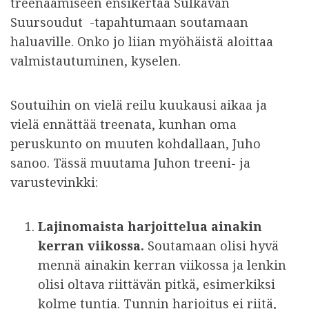
treenaamiseen ensikertaa Sulkavan
Suursoudut -tapahtumaan soutamaan
haluaville. Onko jo liian myöhäistä aloittaa
valmistautuminen, kyselen.
Soutuihin on vielä reilu kuukausi aikaa ja
vielä ennättää treenata, kunhan oma
peruskunto on muuten kohdallaan, Juho
sanoo. Tässä muutama Juhon treeni- ja
varustevinkki:
Lajinomaista harjoittelua ainakin
kerran viikossa.
Soutamaan olisi hyvä
mennä ainakin kerran viikossa ja lenkin
olisi oltava riittävän pitkä, esimerkiksi
kolme tuntia. Tunnin harjoitus ei riitä,