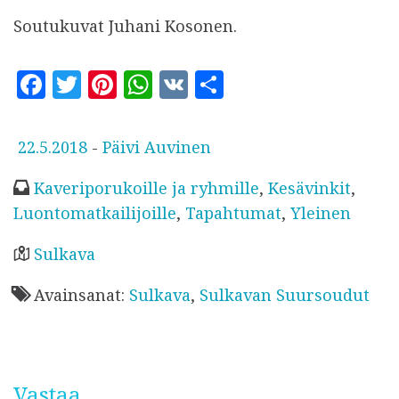
Soutukuvat Juhani Kosonen.
F
T
Pi
W
V
S
a
w
n
h
K
h
c
it
te
at
a
J
22.5.2018
-
Päivi Auvinen
e
te
r
s
r
u
Kaveriporukoille ja ryhmille
,
Kesävinkit
,
b
r
es
A
e
l
Luontomatkailijoille
,
Tapahtumat
,
Yleinen
o
t
p
k
a
o
p
Sulkava
i
k
Avainsanat:
Sulkava
,
Sulkavan Suursoudut
s
t
u
Vastaa