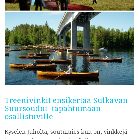
Treenivinkit ensikertaa Sulkavan
Suursoudut -tapahtumaan
osallistuville
Kyselen Juholta, soutumies kun on, vinkkejä