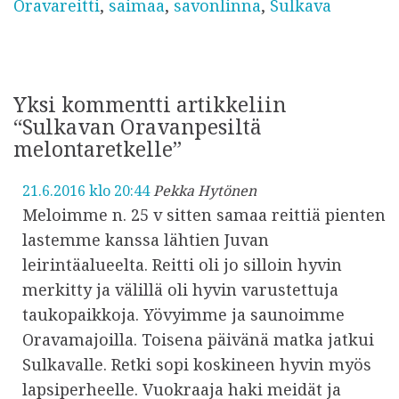
Oravareitti
,
saimaa
,
savonlinna
,
Sulkava
s
t
u
Yksi kommentti artikkeliin
“Sulkavan Oravanpesiltä
melontaretkelle”
21.6.2016 klo 20:44
Pekka Hytönen
Meloimme n. 25 v sitten samaa reittiä pienten
lastemme kanssa lähtien Juvan
leirintäalueelta. Reitti oli jo silloin hyvin
merkitty ja välillä oli hyvin varustettuja
taukopaikkoja. Yövyimme ja saunoimme
Oravamajoilla. Toisena päivänä matka jatkui
Sulkavalle. Retki sopi koskineen hyvin myös
lapsiperheelle. Vuokraaja haki meidät ja