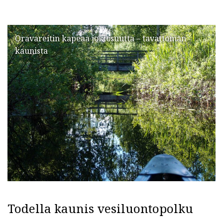
Oravareitin kapeaa jokiosuutta – tavattoman
kaunista
Todella kaunis vesiluontopolku