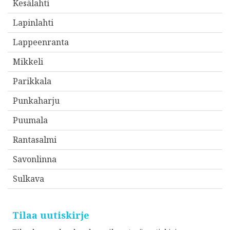
e
Kesälahti
e
Lapinlahti
s
Lappeenranta
i
*
Mikkeli
Parikkala
Punkaharju
Puumala
Rantasalmi
Savonlinna
Sulkava
Tilaa uutiskirje