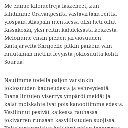
Me emme kilometrejä laskeneet, kun
lähdimme Oravanpesiltä vastavirtaan reittiä
ylöspäin. Alaspäin mentäessä olisi heti ollut
Kissakoski, yksi reitin kahdeksasta koskesta.
Meloimme ensin pienen järviosuuden
Kaitajärveltä Karijoelle pitkin paikoin vain
muutaman metrin levyistä jokiosuutta kohti
Sourua.
Nautimme todella paljon varsinkin
jokiosuuden kauneudesta ja vehreydestä.
Ihana lintujen viserrys ympäröi meidät ja
kalat molskahtelivat pois kanoottimme edestä.
Vesilinnut pesivät kaikessa rauhassa
jokivarren runsaan kasvillisuuden suojissa.
Keltakurjenmiekat kukkivat pitkin joenvartta,