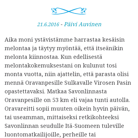
J
-
Päivi Auvinen
21.6.2016
u
Aika moni ystävistämme harrastaa kesäisin
l
melontaa ja täytyy myöntää, että itseänikin
k
melonta kiinnostaa. Kun edellisestä
a
melontakokemuksestani on kulunut tosi
i
monta vuotta, niin ajattelin, että parasta olisi
s
mennä Oravanpesille Sulkavalle Virosen Pasin
t
opastettavaksi. Matkaa Savonlinnasta
u
Oravanpesille on 53 km eli vajaa tunti autolla.
Oravareitti sopii muuten oikein hyvin päivän,
tai useamman, mittaiseksi retkikohteeksi
Savonlinnan seudulle Itä-Suomeen tuleville
luontomatkailijoille, perheille tai