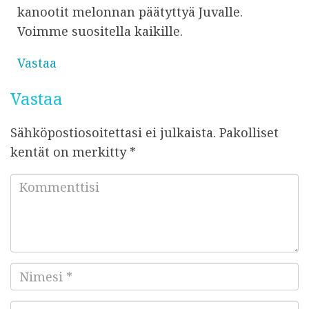
kanootit melonnan päätyttyä Juvalle.
Voimme suositella kaikille.
Vastaa
Vastaa
Sähköpostiosoitettasi ei julkaista.
Pakolliset
kentät on merkitty
*
K
o
m
m
e
N
n
i
t