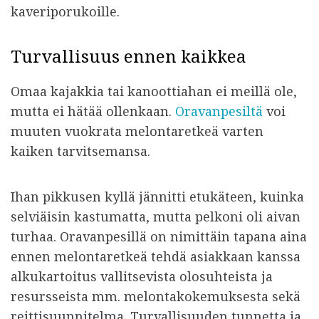
kaveriporukoille.
Turvallisuus ennen kaikkea
Omaa kajakkia tai kanoottiahan ei meillä ole,
mutta ei hätää ollenkaan.
Oravanpesiltä
voi
muuten vuokrata melontaretkeä varten
kaiken tarvitsemansa.
Ihan pikkusen kyllä jännitti etukäteen, kuinka
selviäisin kastumatta, mutta pelkoni oli aivan
turhaa. Oravanpesillä on nimittäin tapana aina
ennen melontaretkeä tehdä asiakkaan kanssa
alkukartoitus vallitsevista olosuhteista ja
resursseista mm. melontakokemuksesta sekä
reittisuunnitelma. Turvallisuuden tunnetta ja