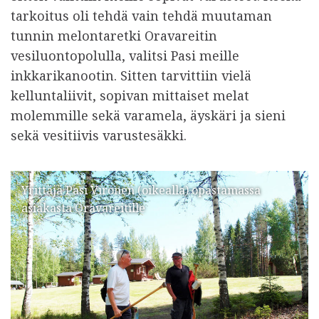
tarkoitus oli tehdä vain tehdä muutaman
tunnin melontaretki Oravareitin
vesiluontopolulla, valitsi Pasi meille
inkkarikanootin. Sitten tarvittiin vielä
kelluntaliivit, sopivan mittaiset melat
molemmille sekä varamela, äyskäri ja sieni
sekä vesitiivis varustesäkki.
Yrittäjä Pasi Vironen (oikealla) opastamassa
asiakasta Oravareitille