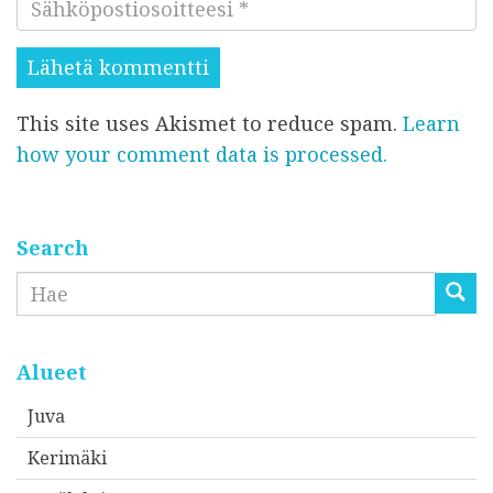
S
m
t
ä
e
i
h
s
s
k
i
i
This site uses Akismet to reduce spam.
Learn
ö
*
*
how your comment data is processed.
p
o
s
t
Search
i
Etsi
o
s
o
Alueet
i
Juva
t
Kerimäki
t