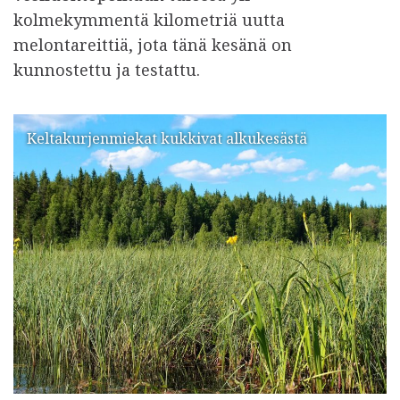
kolmekymmentä kilometriä uutta
melontareittiä, jota tänä kesänä on
kunnostettu ja testattu.
Keltakurjenmiekat kukkivat alkukesästä