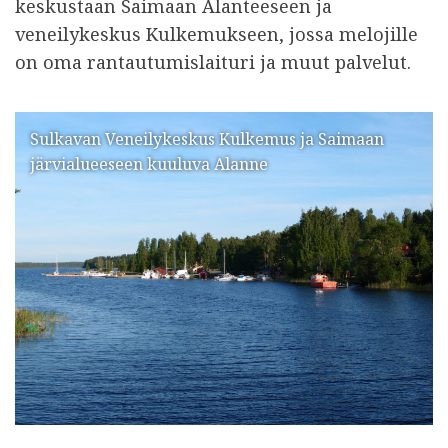
keskustaan Saimaan Alanteeseen ja
veneilykeskus Kulkemukseen, jossa melojille
on oma rantautumislaituri ja muut palvelut.
Sulkavan Veneilykeskus Kulkemus ja Saimaan
järvialueeseen kuuluva Alanne