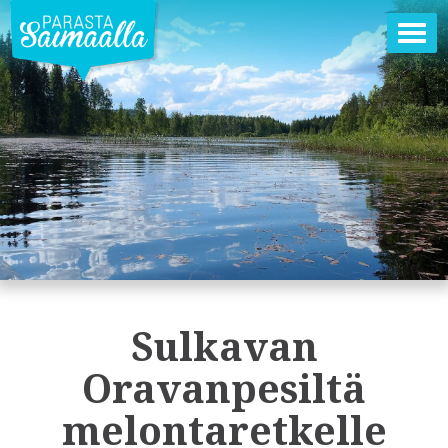
Ava
val
Sulkavan
Oravanpesiltä
melontaretkelle