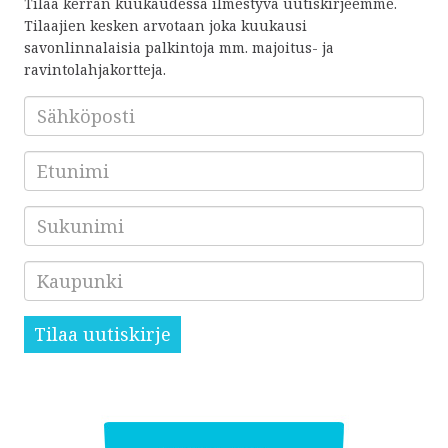
Tilaa kerran kuukaudessa ilmestyvä uutiskirjeemme.
Tilaajien kesken arvotaan joka kuukausi
savonlinnalaisia palkintoja mm. majoitus- ja
ravintolahjakortteja.
Sähköposti
*
Etunimi
Sukunimi
Kaupunki
Tilaa uutiskirje