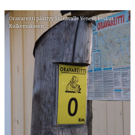
Oravareitti päättyy Sulkavalle Veneilykeskus
Kulkemukseen