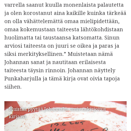
varrella saanut kuulla monenlaista palautetta
ja olen korostanut aina kaikille kuinka tärkeää
on olla vähättelemättä omaa mielipidettään,
omaa kokemustaan taiteesta lähtökohdistaan
huolimatta tai taustaansa katsomatta. Sinun
arviosi taiteesta on juuri se oikea ja paras ja
siksi merkityksellinen.” Muistetaan nämä
Johannan sanat ja nautitaan erilaisesta
taiteesta täysin rinnoin. Johannan näyttely
Punkaharjulla ja tämä kirja ovat oivia tapoja
siihen.
Muistaa pyytää Johannalta omistuskirjoitus
kirjaasi.