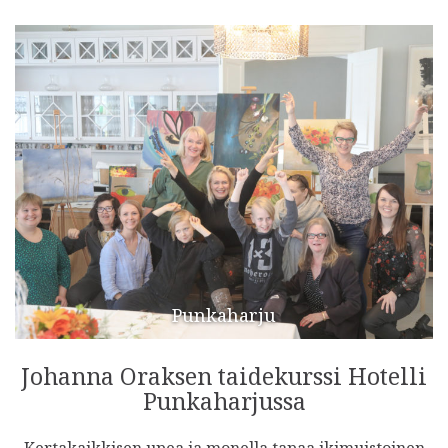
Punkaharju
Johanna Oraksen taidekurssi Hotelli
Punkaharjussa
Kertakaikkisen upea ja monella tapaa ikimuistoinen