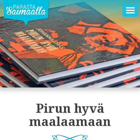
Ava
val
Pirun hyvä
maalaamaan