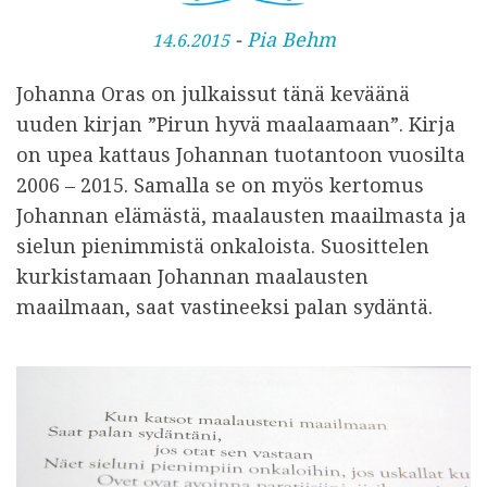
J
-
Pia Behm
14.6.2015
u
Johanna Oras on julkaissut tänä keväänä
l
uuden kirjan ”Pirun hyvä maalaamaan”. Kirja
k
on upea kattaus Johannan tuotantoon vuosilta
a
2006 – 2015. Samalla se on myös kertomus
i
Johannan elämästä, maalausten maailmasta ja
s
sielun pienimmistä onkaloista. Suosittelen
t
kurkistamaan Johannan maalausten
u
maailmaan, saat vastineeksi palan sydäntä.