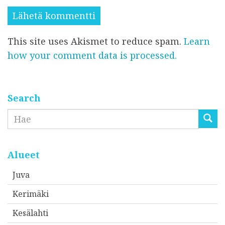
e
i
h
s
s
k
i
i
This site uses Akismet to reduce spam.
Learn
ö
*
*
how your comment data is processed.
p
o
s
t
Search
i
Etsi
o
s
o
Alueet
i
Juva
t
Kerimäki
t
e
Kesälahti
e