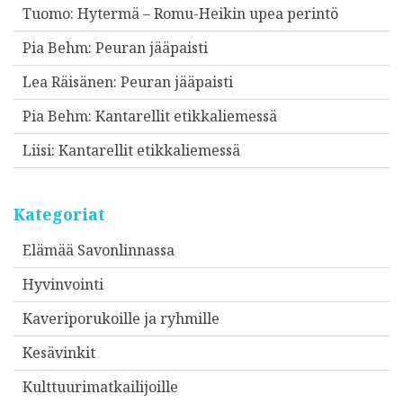
Tuomo
:
Hytermä – Romu-Heikin upea perintö
Pia Behm
:
Peuran jääpaisti
Lea Räisänen
:
Peuran jääpaisti
Pia Behm
:
Kantarellit etikkaliemessä
Liisi
:
Kantarellit etikkaliemessä
Kategoriat
Elämää Savonlinnassa
Hyvinvointi
Kaveriporukoille ja ryhmille
Kesävinkit
Kulttuurimatkailijoille