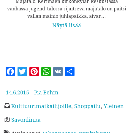
Majatalo. Kerimäen kirkonkylän keskustassa
vanhassa jugend-talossa sijaitseva majatalo on paitsi
vallan mainio juhlapaikka, aivan…
Näytä lisää
F
T
Pi
W
V
S
a
w
n
h
K
h
c
it
te
at
a
J
14.6.2015
-
Pia Behm
e
te
r
s
r
u
Kulttuurimatkailijoille
,
Shoppailu
,
Yleinen
b
r
es
A
e
l
o
t
p
k
Savonlinna
a
o
p