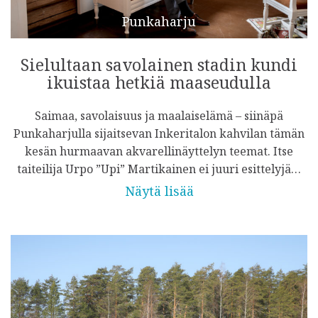
Punkaharju
Sielultaan savolainen stadin kundi
ikuistaa hetkiä maaseudulla
Saimaa, savolaisuus ja maalaiselämä – siinäpä
Punkaharjulla sijaitsevan Inkeritalon kahvilan tämän
kesän hurmaavan akvarellinäyttelyn teemat. Itse
taiteilija Urpo ”Upi” Martikainen ei juuri esittelyjä…
Näytä lisää