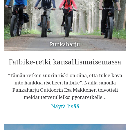
Punkaharju
Fatbike-retki kansallismaisemassa
”Tämän retken suurin riski on siinä, että tulee kova
into hankkia itselleen fatbike”. Näillä sanoilla
Punkaharju Outdoorin Esa Makkonen toivotteli
meidät tervetulleiksi pyöräretkelle…
Näytä lisää