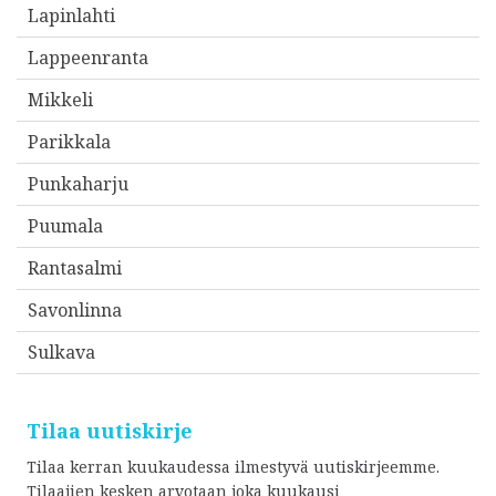
Lapinlahti
s
Lappeenranta
i
*
Mikkeli
Parikkala
Punkaharju
Puumala
Rantasalmi
Savonlinna
Sulkava
Tilaa uutiskirje
Tilaa kerran kuukaudessa ilmestyvä uutiskirjeemme.
Tilaajien kesken arvotaan joka kuukausi