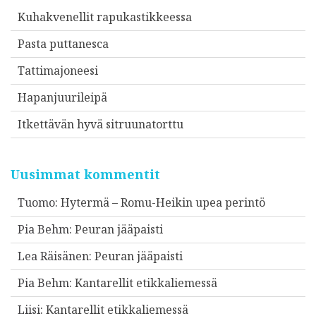
Kuhakvenellit rapukastikkeessa
Pasta puttanesca
Tattimajoneesi
Hapanjuurileipä
Itkettävän hyvä sitruunatorttu
Uusimmat kommentit
Tuomo
:
Hytermä – Romu-Heikin upea perintö
Pia Behm
:
Peuran jääpaisti
Lea Räisänen
:
Peuran jääpaisti
Pia Behm
:
Kantarellit etikkaliemessä
Liisi
:
Kantarellit etikkaliemessä