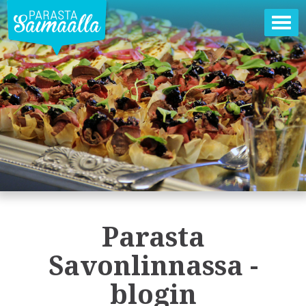
Ava
val
Parasta
Savonlinnassa -
blogin