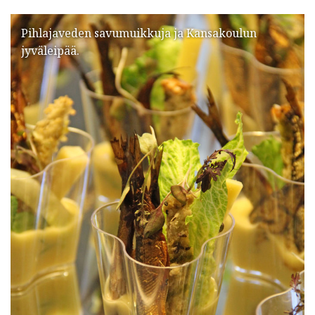
Pihlajaveden savumuikkuja ja Kansakoulun
jyväleipää.