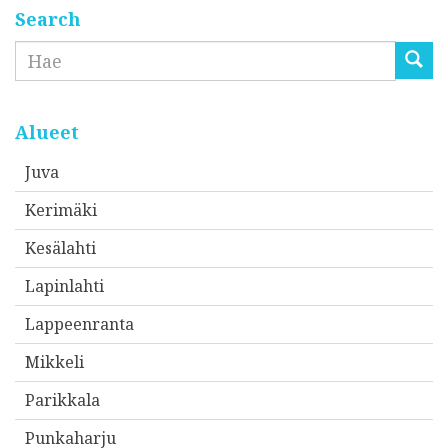
t
Search
i
Etsi
o
s
o
Alueet
i
Juva
t
Kerimäki
t
e
Kesälahti
e
Lapinlahti
s
Lappeenranta
i
*
Mikkeli
Parikkala
Punkaharju