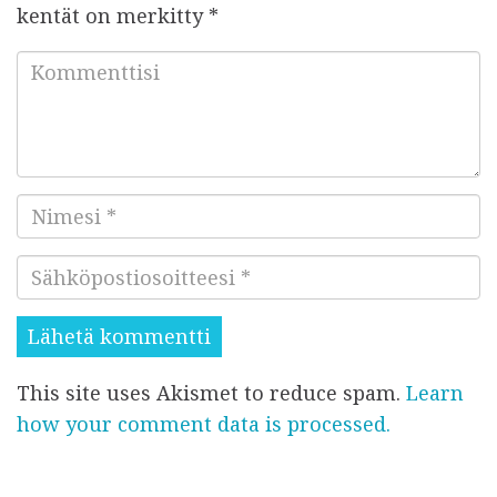
kentät on merkitty
*
K
o
m
m
e
N
n
i
t
S
m
t
ä
e
i
h
s
s
k
i
i
This site uses Akismet to reduce spam.
Learn
ö
*
*
how your comment data is processed.
p
o
s