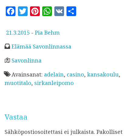
F
T
Pi
W
V
S
a
w
n
h
K
h
c
it
te
at
a
J
21.3.2015
-
Pia Behm
e
te
r
s
r
u
Elämää Savonlinnassa
b
r
es
A
e
l
o
t
p
k
Savonlinna
a
o
p
Avainsanat:
adelain
,
casino
,
kansakoulu
,
i
k
muotitalo
,
sirkanleipomo
s
t
u
Vastaa
Sähköpostiosoitettasi ei julkaista.
Pakolliset