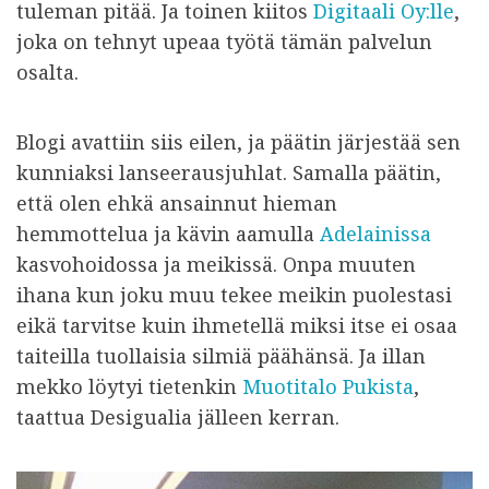
tuleman pitää. Ja toinen kiitos
Digitaali Oy:lle
,
joka on tehnyt upeaa työtä tämän palvelun
osalta.
Blogi avattiin siis eilen, ja päätin järjestää sen
kunniaksi lanseerausjuhlat. Samalla päätin,
että olen ehkä ansainnut hieman
hemmottelua ja kävin aamulla
Adelainissa
kasvohoidossa ja meikissä. Onpa muuten
ihana kun joku muu tekee meikin puolestasi
eikä tarvitse kuin ihmetellä miksi itse ei osaa
taiteilla tuollaisia silmiä päähänsä. Ja illan
mekko löytyi tietenkin
Muotitalo Pukista
,
taattua Desigualia jälleen kerran.