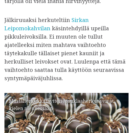
tarjolla oli vielä ihania hirvinyyttejä.
Jälkiruuaksi herkuteltiin
Sirkan
Leipomokahvilan
käsintehdyillä upeilla
pikkuleivoksilla. Ei muuten ole tullut
ajatelleeksi miten mahtava vaihtoehto
täytekakulle tällaiset pienet kauniit ja
herkulliset leivokset ovat. Luulenpa että tämä
vaihtoehto saattaa tulla käyttöön seuraavissa
syntymäpäiväjuhlissa.
Mustaherkukkatäytteiset suklaaherkut veivät
kielen mennessään