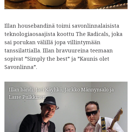
Illan housebandinä toimi savonlinnalaisista
teknologiaosaajista koottu The Radicals, joka
sai porukan välillä jopa villintymään
tanssilattialla. Illan bravuureina teemaan
sopivat ”Simply the best” ja ”Kaunis olet
Savonlinna”.
Illan bändi: Jari Käyhkö, Jarkko Männynsalo ja
Lasse Pulkkinen