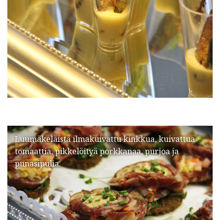
Luumäkeläistä ilmakuivattu kinkkua, kuivattua
tomaattia, pikkelöityä porkkanaa, purjoa ja
punasipulia.