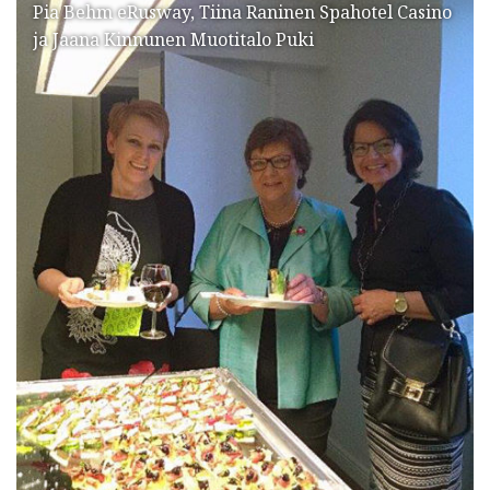
Pia Behm eRusway, Tiina Raninen Spahotel Casino
ja Jaana Kinnunen Muotitalo Puki