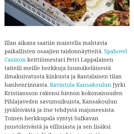
Illan aikana saatiin maistella mahtavia
paikallisten osaajien taidonnäytteitä.
Spahotel
Casinon
keittiömestari Petri Lappalainen
taiteili meille herkkuja luumäkeläisestä
ilmakuivatusta kinkusta ja Rantalaisen tilan
hanhenrinnasta.
Ravintola Kansakoulun
Jyrki
Kristiansson rakensi hienon kokonaisuuden
Pihlajaveden savumuikuista, Kansakoulun
jyväleivästä ja itse tehdystä majoneesista.
Toinen herkkupala syntyi Sulkavan
juustoleivästä ja villisiasta ja sen lisäksi