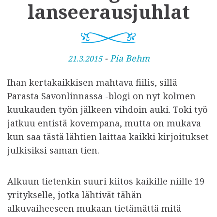
lanseerausjuhlat
J
-
Pia Behm
21.3.2015
u
Ihan kertakaikkisen mahtava fiilis, sillä
l
Parasta Savonlinnassa -blogi on nyt kolmen
k
kuukauden työn jälkeen vihdoin auki. Toki työ
a
jatkuu entistä kovempana, mutta on mukava
i
kun saa tästä lähtien laittaa kaikki kirjoitukset
s
julkisiksi saman tien.
t
u
Alkuun tietenkin suuri kiitos kaikille niille 19
yritykselle, jotka lähtivät tähän
alkuvaiheeseen mukaan tietämättä mitä