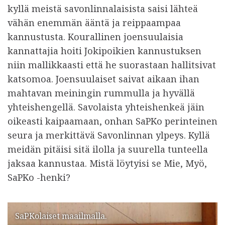
kyllä meistä savonlinnalaisista saisi lähteä
vähän enemmän ääntä ja reippaampaa
kannustusta. Kourallinen joensuulaisia
kannattajia hoiti Jokipoikien kannustuksen
niin mallikkaasti että he suorastaan hallitsivat
katsomoa. Joensuulaiset saivat aikaan ihan
mahtavan meiningin rummulla ja hyvällä
yhteishengellä. Savolaista yhteishenkeä jäin
oikeasti kaipaamaan, onhan SaPKo perinteinen
seura ja merkittävä Savonlinnan ylpeys. Kyllä
meidän pitäisi sitä ilolla ja suurella tunteella
jaksaa kannustaa. Mistä löytyisi se Mie, Myö,
SaPKo -henki?
SaPKolaiset maailmalla.