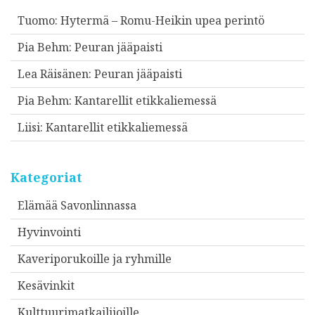
Tuomo
:
Hytermä – Romu-Heikin upea perintö
Pia Behm
:
Peuran jääpaisti
Lea Räisänen
:
Peuran jääpaisti
Pia Behm
:
Kantarellit etikkaliemessä
Liisi
:
Kantarellit etikkaliemessä
Kategoriat
Elämää Savonlinnassa
Hyvinvointi
Kaveriporukoille ja ryhmille
Kesävinkit
Kulttuurimatkailijoille