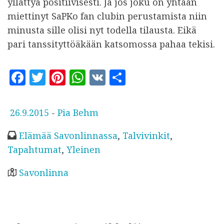
yllättyä positiivisesti. Ja jos joku on yhtään
miettinyt SaPKo fan clubin perustamista niin
minusta sille olisi nyt todella tilausta. Eikä
pari tanssityttöäkään katsomossa pahaa tekisi.
F
T
Pi
W
V
S
a
w
n
h
K
h
c
it
te
at
a
J
26.9.2015
-
Pia Behm
e
te
r
s
r
u
Elämää Savonlinnassa
,
Talvivinkit
,
b
r
es
A
e
l
Tapahtumat
,
Yleinen
o
t
p
k
a
o
p
Savonlinna
i
k
s
t
u