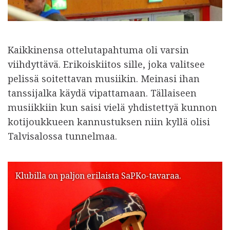
Kaikkinensa ottelutapahtuma oli varsin
viihdyttävä. Erikoiskiitos sille, joka valitsee
pelissä soitettavan musiikin. Meinasi ihan
tanssijalka käydä vipattamaan. Tällaiseen
musiikkiin kun saisi vielä yhdistettyä kunnon
kotijoukkueen kannustuksen niin kyllä olisi
Talvisalossa tunnelmaa.
Klubilla on paljon erilaista SaPKo-tavaraa.