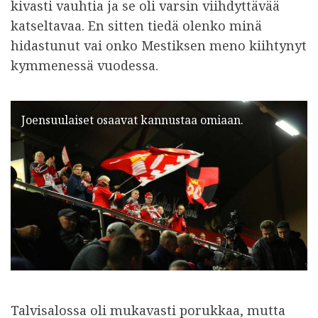
kivasti vauhtia ja se oli varsin viihdyttävää
katseltavaa. En sitten tiedä olenko minä
hidastunut vai onko Mestiksen meno kiihtynyt
kymmenessä vuodessa.
Joensuulaiset osaavat kannustaa omiaan.
Talvisalossa oli mukavasti porukkaa, mutta