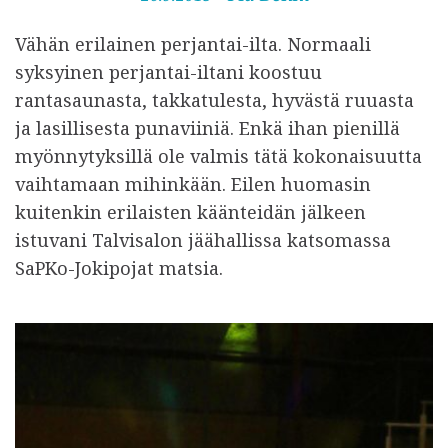
u
Vähän erilainen perjantai-ilta. Normaali
l
syksyinen perjantai-iltani koostuu
k
rantasaunasta, takkatulesta, hyvästä ruuasta
a
ja lasillisesta punaviiniä. Enkä ihan pienillä
i
myönnytyksillä ole valmis tätä kokonaisuutta
s
vaihtamaan mihinkään. Eilen huomasin
t
kuitenkin erilaisten käänteidän jälkeen
u
istuvani Talvisalon jäähallissa katsomassa
SaPKo-Jokipojat matsia.