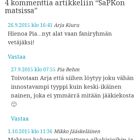
4 kommenttia artikkeliin “SaPKon
matsissa”
26.9.2015 klo 16:41
Arja Kiuru
Hienoa Pia…nyt alat vaan faniryhmän
vetäjäksi!
Vastaa
27.9.2015 klo 07:55
Pia Behm
Toivotaan Arja että siihen löytyy joku vähän
innostavampi tyyppi kuin keski-ikäinen
nainen, joka ei ymmärrä mitään jääkiekosta
🙂
Vastaa
1.10.2015 klo 11:36
Mikko Jääskeläinen
Mahtava kokemus kuvattuna aikakirjoihin ja