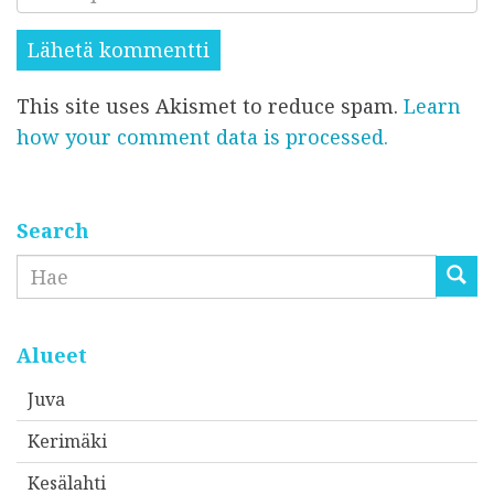
ä
e
i
h
s
s
k
i
i
This site uses Akismet to reduce spam.
Learn
ö
*
*
how your comment data is processed.
p
o
s
t
Search
i
Etsi
o
s
o
Alueet
i
Juva
t
Kerimäki
t
e
Kesälahti