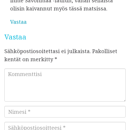
ihme Savonmaa -laulun, vähän sellaista
olisin kaivannut myös tässä matsissa.
Vastaa
Vastaa
Sähköpostiosoitettasi ei julkaista.
Pakolliset
kentät on merkitty
*
K
o
m
m
e
N
n
i
t
S
m
t