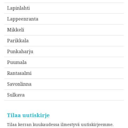
e
Lapinlahti
s
Lappeenranta
i
*
Mikkeli
Parikkala
Punkaharju
Puumala
Rantasalmi
Savonlinna
Sulkava
Tilaa uutiskirje
Tilaa kerran kuukaudessa ilmestyvä uutiskirjeemme.