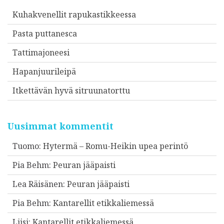
Kuhakvenellit rapukastikkeessa
Pasta puttanesca
Tattimajoneesi
Hapanjuurileipä
Itkettävän hyvä sitruunatorttu
Uusimmat kommentit
Tuomo
:
Hytermä – Romu-Heikin upea perintö
Pia Behm
:
Peuran jääpaisti
Lea Räisänen
:
Peuran jääpaisti
Pia Behm
:
Kantarellit etikkaliemessä
Liisi
:
Kantarellit etikkaliemessä