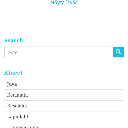
Näytä lisää
Search
Etsi
Alueet
Juva
Kerimäki
Kesälahti
Lapinlahti
Lappeenranta