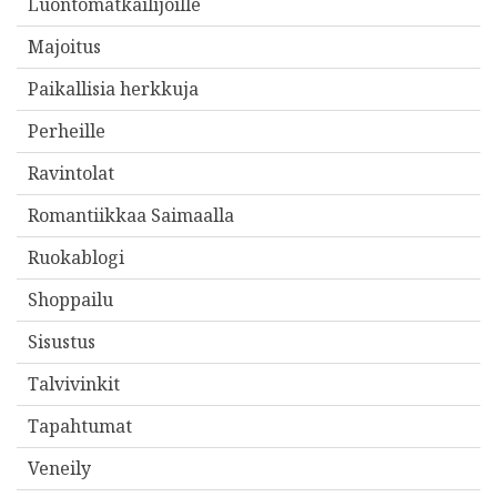
Luontomatkailijoille
Majoitus
Paikallisia herkkuja
Perheille
Ravintolat
Romantiikkaa Saimaalla
Ruokablogi
Shoppailu
Sisustus
Talvivinkit
Tapahtumat
Veneily