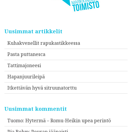
Uusimmat artikkelit
Kuhakvenellit rapukastikkeessa
Pasta puttanesca
Tattimajoneesi
Hapanjuurileipä
Itkettävän hyvä sitruunatorttu
Uusimmat kommentit
Tuomo
:
Hytermä – Romu-Heikin upea perintö
Pia Behm
:
Peuran jääpaisti