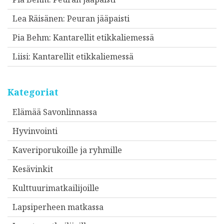
Lea Räisänen
:
Peuran jääpaisti
Pia Behm
:
Kantarellit etikkaliemessä
Liisi
:
Kantarellit etikkaliemessä
Kategoriat
Elämää Savonlinnassa
Hyvinvointi
Kaveriporukoille ja ryhmille
Kesävinkit
Kulttuurimatkailijoille
Lapsiperheen matkassa