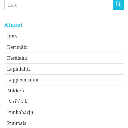
Etsi
Alueet
Juva
Kerimäki
Kesälahti
Lapinlahti
Lappeenranta
Mikkeli
Parikkala
Punkaharju
Puumala