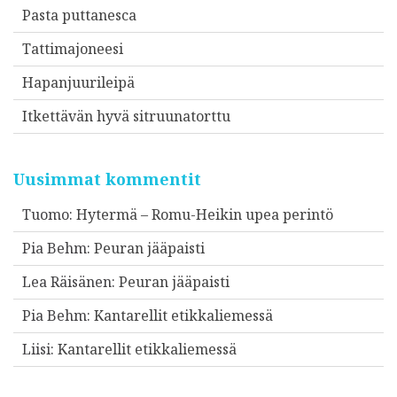
Pasta puttanesca
Tattimajoneesi
Hapanjuurileipä
Itkettävän hyvä sitruunatorttu
Uusimmat kommentit
Tuomo
:
Hytermä – Romu-Heikin upea perintö
Pia Behm
:
Peuran jääpaisti
Lea Räisänen
:
Peuran jääpaisti
Pia Behm
:
Kantarellit etikkaliemessä
Liisi
:
Kantarellit etikkaliemessä