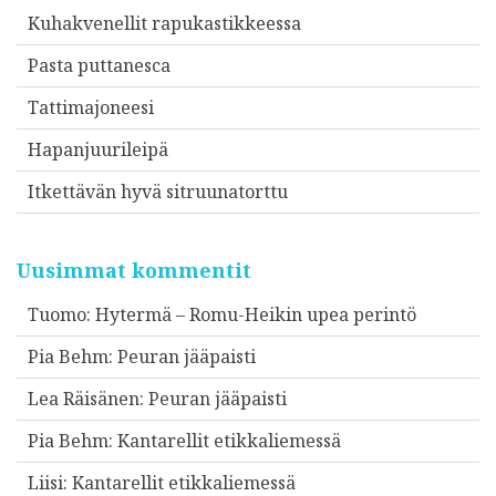
Kuhakvenellit rapukastikkeessa
Pasta puttanesca
Tattimajoneesi
Hapanjuurileipä
Itkettävän hyvä sitruunatorttu
Uusimmat kommentit
Tuomo
:
Hytermä – Romu-Heikin upea perintö
Pia Behm
:
Peuran jääpaisti
Lea Räisänen
:
Peuran jääpaisti
Pia Behm
:
Kantarellit etikkaliemessä
Liisi
:
Kantarellit etikkaliemessä