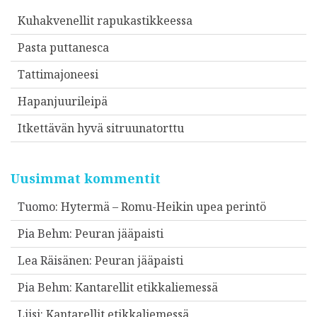
Kuhakvenellit rapukastikkeessa
Pasta puttanesca
Tattimajoneesi
Hapanjuurileipä
Itkettävän hyvä sitruunatorttu
Uusimmat kommentit
Tuomo
:
Hytermä – Romu-Heikin upea perintö
Pia Behm
:
Peuran jääpaisti
Lea Räisänen
:
Peuran jääpaisti
Pia Behm
:
Kantarellit etikkaliemessä
Liisi
:
Kantarellit etikkaliemessä