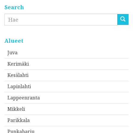
Search
Etsi
Alueet
Juva
Kerimäki
Kesälahti
Lapinlahti
Lappeenranta
Mikkeli
Parikkala
Punkaharju