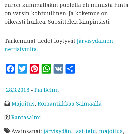
euron kummallakin puolella eli minusta hinta
on varsin kohtuullinen. Ja kokemus on
oikeasti huikea. Suosittelen lämpimästi.
Tarkemmat tiedot löytyvät
Järvisydämen
nettisivuilta.
F
T
Pi
W
V
S
a
w
n
h
K
h
c
it
te
at
a
J
28.3.2018
-
Pia Behm
e
te
r
s
r
u
Majoitus
,
Romantiikkaa Saimaalla
b
r
es
A
e
l
o
t
p
k
Rantasalmi
a
o
p
Avainsanat:
järvisydän
,
lasi-iglu
,
majoitus
,
i