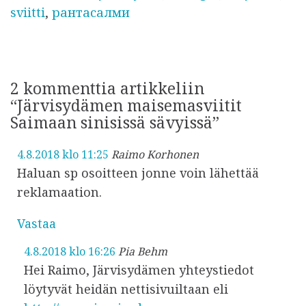
k
sviitti
,
рантасалми
s
t
u
2 kommenttia artikkeliin
“Järvisydämen maisemasviitit
Saimaan sinisissä sävyissä”
4.8.2018 klo 11:25
Raimo Korhonen
Haluan sp osoitteen jonne voin lähettää
reklamaation.
Vastaa
4.8.2018 klo 16:26
Pia Behm
Hei Raimo, Järvisydämen yhteystiedot
löytyvät heidän nettisivuiltaan eli