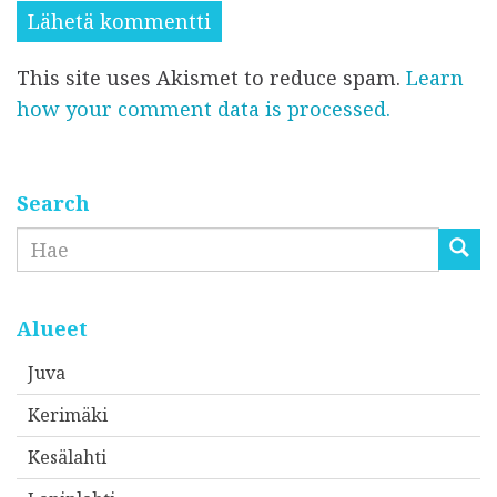
h
s
s
k
i
i
This site uses Akismet to reduce spam.
Learn
ö
*
*
how your comment data is processed.
p
o
s
t
Search
i
Etsi
o
s
o
Alueet
i
Juva
t
Kerimäki
t
e
Kesälahti
e