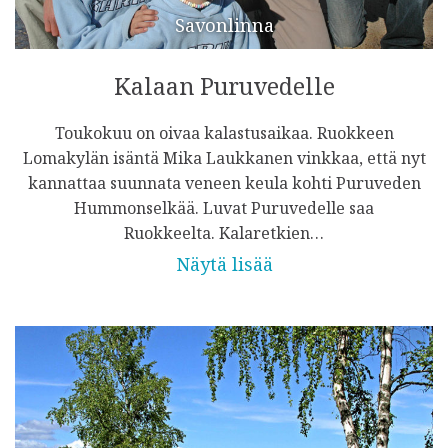
Savonlinna
Kalaan Puruvedelle
Toukokuu on oivaa kalastusaikaa. Ruokkeen
Lomakylän isäntä Mika Laukkanen vinkkaa, että nyt
kannattaa suunnata veneen keula kohti Puruveden
Hummonselkää. Luvat Puruvedelle saa
Ruokkeelta. Kalaretkien…
Näytä lisää