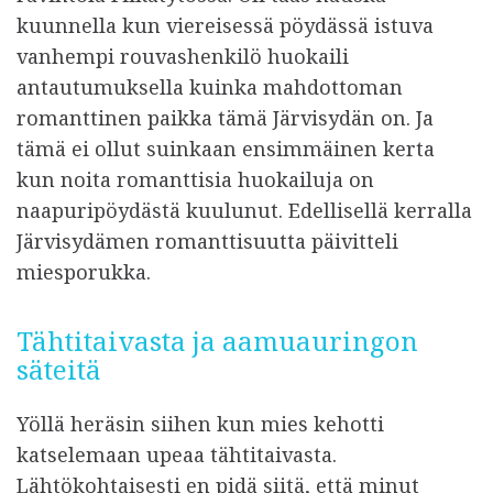
kuunnella kun viereisessä pöydässä istuva
vanhempi rouvashenkilö huokaili
antautumuksella kuinka mahdottoman
romanttinen paikka tämä Järvisydän on. Ja
tämä ei ollut suinkaan ensimmäinen kerta
kun noita romanttisia huokailuja on
naapuripöydästä kuulunut. Edellisellä kerralla
Järvisydämen romanttisuutta päivitteli
miesporukka.
Tähtitaivasta ja aamuauringon
säteitä
Yöllä heräsin siihen kun mies kehotti
katselemaan upeaa tähtitaivasta.
Lähtökohtaisesti en pidä siitä, että minut