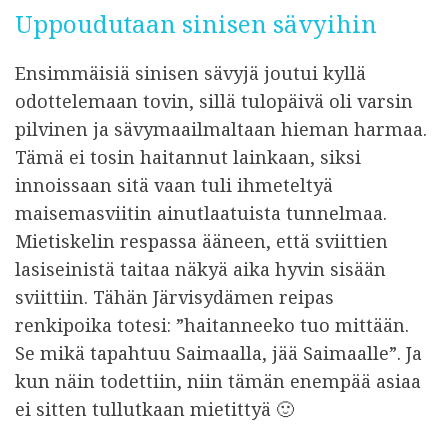
Uppoudutaan sinisen sävyihin
Ensimmäisiä sinisen sävyjä joutui kyllä
odottelemaan tovin, sillä tulopäivä oli varsin
pilvinen ja sävymaailmaltaan hieman harmaa.
Tämä ei tosin haitannut lainkaan, siksi
innoissaan sitä vaan tuli ihmeteltyä
maisemasviitin ainutlaatuista tunnelmaa.
Mietiskelin respassa ääneen, että sviittien
lasiseinistä taitaa näkyä aika hyvin sisään
sviittiin. Tähän Järvisydämen reipas
renkipoika totesi: ”haitanneeko tuo mittään.
Se mikä tapahtuu Saimaalla, jää Saimaalle”. Ja
kun näin todettiin, niin tämän enempää asiaa
ei sitten tullutkaan mietittyä 🙂