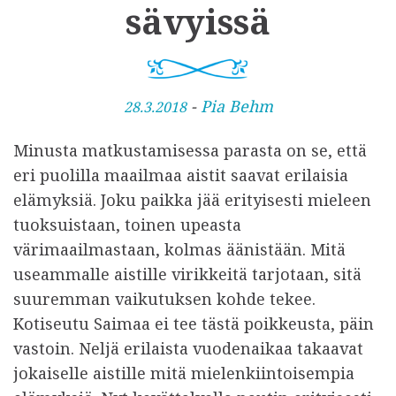
sävyissä
J
-
Pia Behm
28.3.2018
u
Minusta matkustamisessa parasta on se, että
l
eri puolilla maailmaa aistit saavat erilaisia
k
elämyksiä. Joku paikka jää erityisesti mieleen
a
tuoksuistaan, toinen upeasta
i
värimaailmastaan, kolmas äänistään. Mitä
s
useammalle aistille virikkeitä tarjotaan, sitä
t
suuremman vaikutuksen kohde tekee.
u
Kotiseutu Saimaa ei tee tästä poikkeusta, päin
vastoin. Neljä erilaista vuodenaikaa takaavat
jokaiselle aistille mitä mielenkiintoisempia