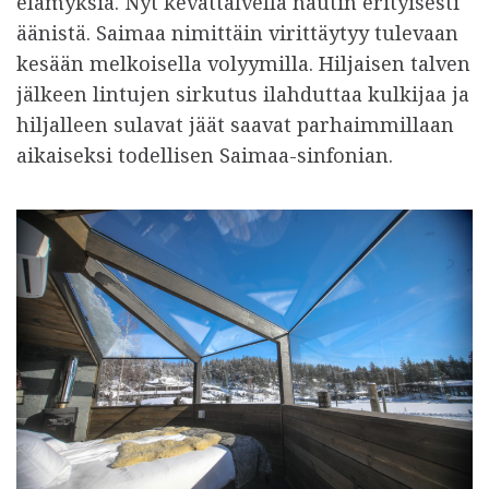
elämyksiä. Nyt kevättalvella nautin erityisesti
äänistä. Saimaa nimittäin virittäytyy tulevaan
kesään melkoisella volyymilla. Hiljaisen talven
jälkeen lintujen sirkutus ilahduttaa kulkijaa ja
hiljalleen sulavat jäät saavat parhaimmillaan
aikaiseksi todellisen Saimaa-sinfonian.