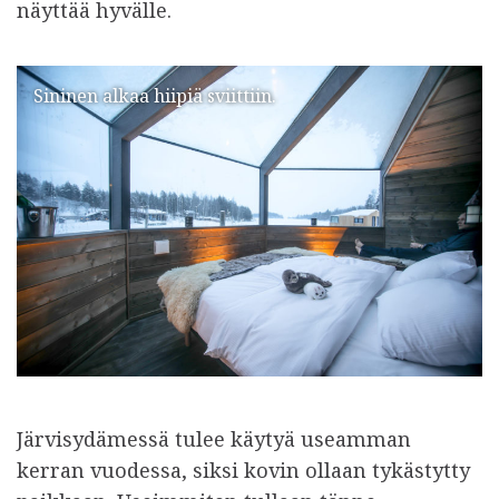
näyttää hyvälle.
Sininen alkaa hiipiä sviittiin.
Järvisydämessä tulee käytyä useamman
kerran vuodessa, siksi kovin ollaan tykästytty