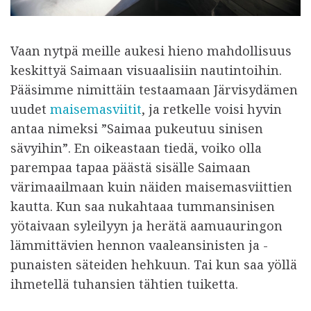
Vaan nytpä meille aukesi hieno mahdollisuus
keskittyä Saimaan visuaalisiin nautintoihin.
Pääsimme nimittäin testaamaan Järvisydämen
uudet
maisemasviitit
, ja retkelle voisi hyvin
antaa nimeksi ”Saimaa pukeutuu sinisen
sävyihin”. En oikeastaan tiedä, voiko olla
parempaa tapaa päästä sisälle Saimaan
värimaailmaan kuin näiden maisemasviittien
kautta. Kun saa nukahtaaa tummansinisen
yötaivaan syleilyyn ja herätä aamuauringon
lämmittävien hennon vaaleansinisten ja -
punaisten säteiden hehkuun. Tai kun saa yöllä
ihmetellä tuhansien tähtien tuiketta.