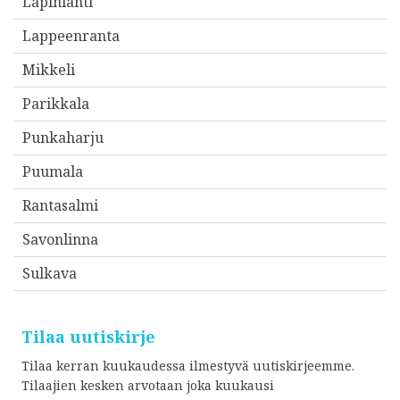
Lapinlahti
s
Lappeenranta
i
*
Mikkeli
Parikkala
Punkaharju
Puumala
Rantasalmi
Savonlinna
Sulkava
Tilaa uutiskirje
Tilaa kerran kuukaudessa ilmestyvä uutiskirjeemme.
Tilaajien kesken arvotaan joka kuukausi