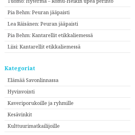
Tuomo
:
Hytermä – Romu-Heikin upea perintö
Pia Behm
:
Peuran jääpaisti
Lea Räisänen
:
Peuran jääpaisti
Pia Behm
:
Kantarellit etikkaliemessä
Liisi
:
Kantarellit etikkaliemessä
Kategoriat
Elämää Savonlinnassa
Hyvinvointi
Kaveriporukoille ja ryhmille
Kesävinkit
Kulttuurimatkailijoille