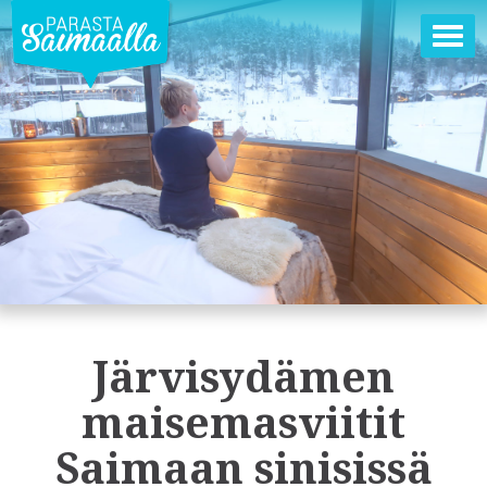
Ava
val
Järvisydämen
maisemasviitit
Saimaan sinisissä