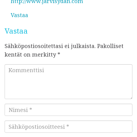
http://www.jarvisydan.com
Vastaa
Vastaa
Sähköpostiosoitettasi ei julkaista.
Pakolliset
kentät on merkitty
*
K
o
m
m
e
N
n
i
t
S
m
t
ä
e
i