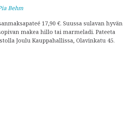
Pia Behm
sanmaksapateé 17,90 €. Suussa sulavan hyvän
sopivan makea hillo tai marmeladi. Pateeta
tolla Joulu Kauppahallissa, Olavinkatu 45.