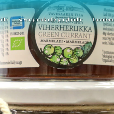
ille
Kaveriporukoille ja ryhmille
Luontomat