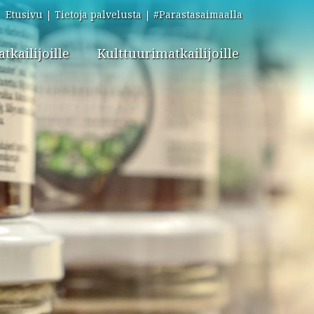
Etusivu
Tietoja palvelusta
#Parastasaimaalla
kailijoille
Kulttuurimatkailijoille