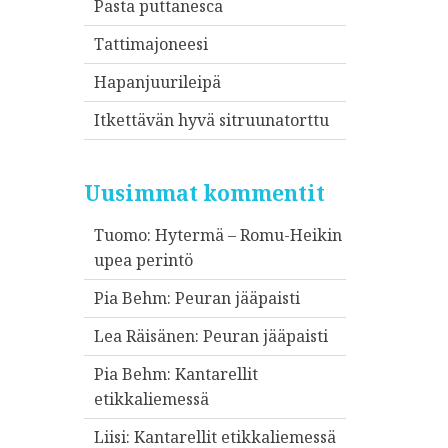
Pasta puttanesca
Tattimajoneesi
Hapanjuurileipä
Itkettävän hyvä sitruunatorttu
Uusimmat kommentit
Tuomo
:
Hytermä – Romu-Heikin
upea perintö
Pia Behm
:
Peuran jääpaisti
Lea Räisänen
:
Peuran jääpaisti
Pia Behm
:
Kantarellit
etikkaliemessä
Liisi
:
Kantarellit etikkaliemessä