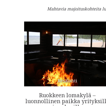
Mahtavia majoituskohteita l
Kesälahti
Ruokkeen lomakylä –
luonnollinen paikka yrityksil