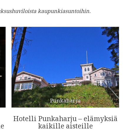
uksushuviloista kaupunkiasuntoihin.
Punkaharju
Hotelli Punkaharju – elämyksiä
le
kaikille aisteille