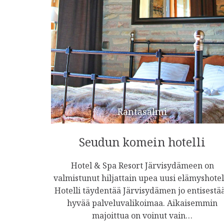
Rantasalmi
Seudun komein hotelli
Hotel & Spa Resort Järvisydämeen on
valmistunut hiljattain upea uusi elämyshotell
Hotelli täydentää Järvisydämen jo entisestä
hyvää palveluvalikoimaa. Aikaisemmin
majoittua on voinut vain…