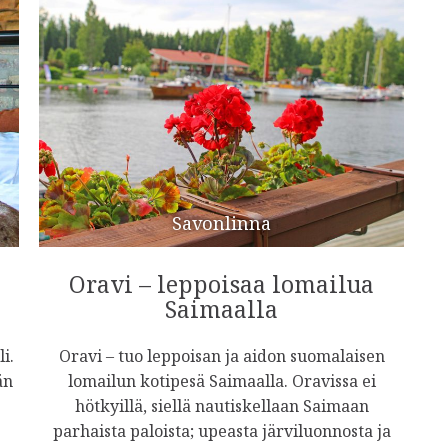
Savonlinna
Oravi – leppoisaa lomailua
Saimaalla
i.
Oravi – tuo leppoisan ja aidon suomalaisen
än
lomailun kotipesä Saimaalla. Oravissa ei
hötkyillä, siellä nautiskellaan Saimaan
parhaista paloista; upeasta järviluonnosta ja