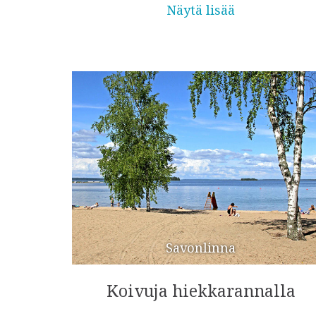
Näytä lisää
Savonlinna
Koivuja hiekkarannalla