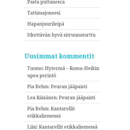
Pasta puttanesca
Tattimajoneesi
Hapanjuurileipä
Itkettävän hyvä sitruunatorttu
Uusimmat kommentit
Tuomo
:
Hytermä – Romu-Heikin
upea perintö
Pia Behm
:
Peuran jääpaisti
Lea Räisänen
:
Peuran jääpaisti
Pia Behm
:
Kantarellit
etikkaliemessä
Liisi
:
Kantarellit etikkaliemessä