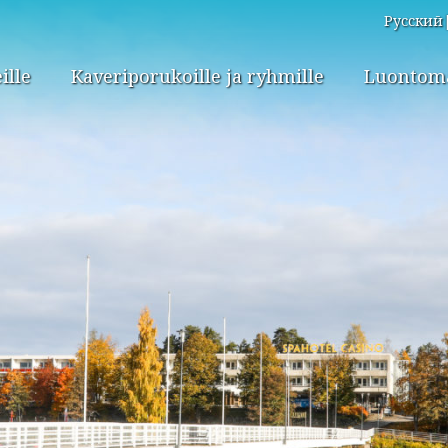
Русский
ille
Kaveriporukoille ja ryhmille
Luontomat