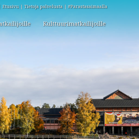
Etusivu
Tietoja palvelusta
#Parastasaimaalla
kailijoille
Kulttuurimatkailijoille