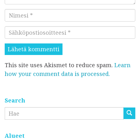
e
N
n
i
t
S
m
t
ä
e
i
h
s
s
k
i
i
This site uses Akismet to reduce spam.
Learn
ö
*
*
how your comment data is processed.
p
o
s
t
Search
i
Etsi
o
s
o
Alueet