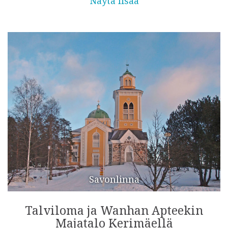
Näytä lisää
Savonlinna
Talviloma ja Wanhan Apteekin
Majatalo Kerimäellä