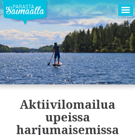
Ava
val
Aktiivilomailua
upeissa
harjumaisemissa