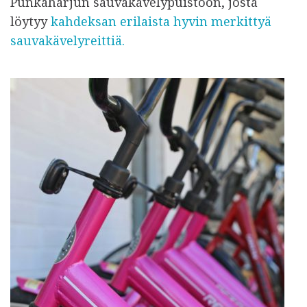
Punkaharjun sauvakävelypuistoon, josta
löytyy
kahdeksan erilaista hyvin merkittyä
sauvakävelyreittiä.