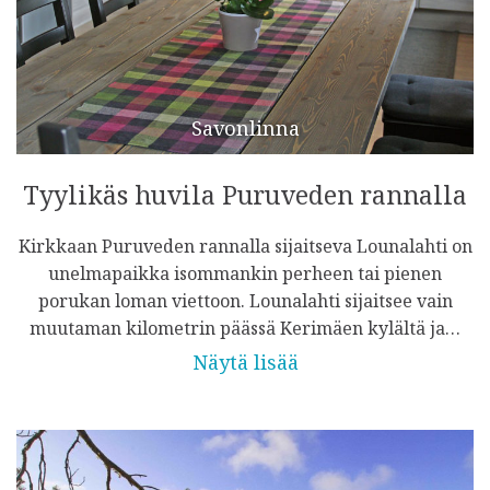
Savonlinna
Tyylikäs huvila Puruveden rannalla
Kirkkaan Puruveden rannalla sijaitseva Lounalahti on
unelmapaikka isommankin perheen tai pienen
porukan loman viettoon. Lounalahti sijaitsee vain
muutaman kilometrin päässä Kerimäen kylältä ja…
Näytä lisää