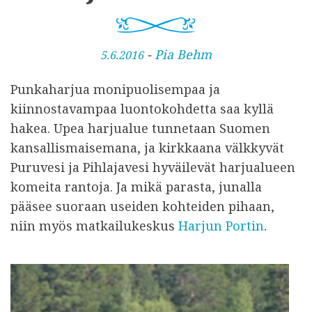
J
-
Pia Behm
5.6.2016
u
Punkaharjua monipuolisempaa ja
l
kiinnostavampaa luontokohdetta saa kyllä
k
hakea. Upea harjualue tunnetaan Suomen
a
kansallismaisemana, ja kirkkaana välkkyvät
i
Puruvesi ja Pihlajavesi hyväilevät harjualueen
s
komeita rantoja. Ja mikä parasta, junalla
t
pääsee suoraan useiden kohteiden pihaan,
u
niin myös matkailukeskus
Harjun Portin
.