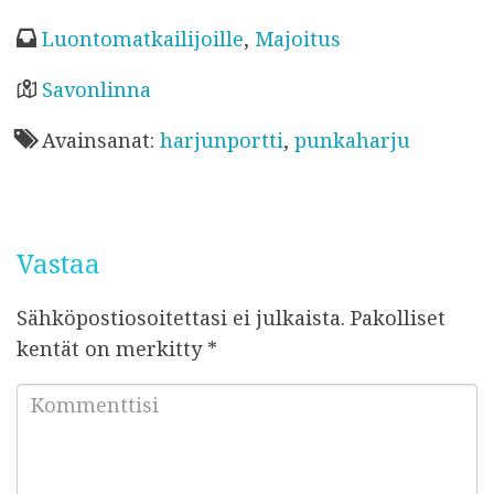
e
te
r
s
r
u
Luontomatkailijoille
,
Majoitus
b
r
es
A
e
l
o
t
p
k
Savonlinna
a
o
p
Avainsanat:
harjunportti
,
punkaharju
i
k
s
t
u
Vastaa
Sähköpostiosoitettasi ei julkaista.
Pakolliset
kentät on merkitty
*
K
o
m
m