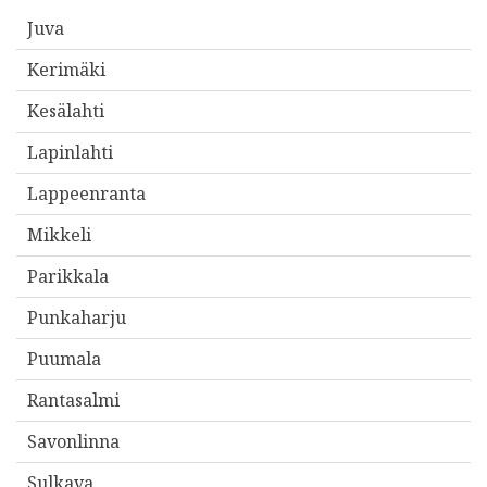
i
Juva
t
Kerimäki
t
e
Kesälahti
e
Lapinlahti
s
Lappeenranta
i
*
Mikkeli
Parikkala
Punkaharju
Puumala
Rantasalmi
Savonlinna
Sulkava