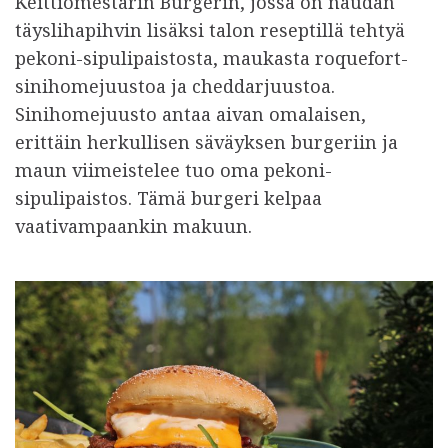
Keittiömestarin Burgerin, jossa on naudan
täyslihapihvin lisäksi talon reseptillä tehtyä
pekoni-sipulipaistosta, maukasta roquefort-
sinihomejuustoa ja cheddarjuustoa.
Sinihomejuusto antaa aivan omalaisen,
erittäin herkullisen säväyksen burgeriin ja
maun viimeistelee tuo oma pekoni-
sipulipaistos. Tämä burgeri kelpaa
vaativampaankin makuun.