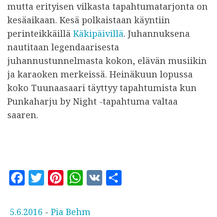
mutta erityisen vilkasta tapahtumatarjonta on
kesäaikaan. Kesä polkaistaan käyntiin
perinteikkäillä
Käkipäivillä
. Juhannuksena
nautitaan legendaarisesta
juhannustunnelmasta kokon, elävän musiikin
ja karaoken merkeissä. Heinäkuun lopussa
koko Tuunaasaari täyttyy tapahtumista kun
Punkaharju by Night -tapahtuma valtaa
saaren.
F
T
Pi
W
V
S
a
w
n
h
K
h
c
it
te
at
a
J
5.6.2016
-
Pia Behm