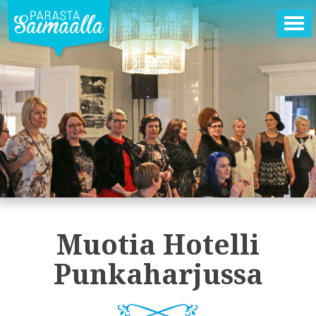
Ava
val
Muotia Hotelli
Punkaharjussa