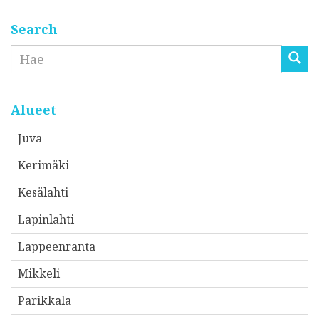
s
t
Search
i
Etsi
o
s
o
Alueet
i
Juva
t
Kerimäki
t
e
Kesälahti
e
Lapinlahti
s
Lappeenranta
i
*
Mikkeli
Parikkala