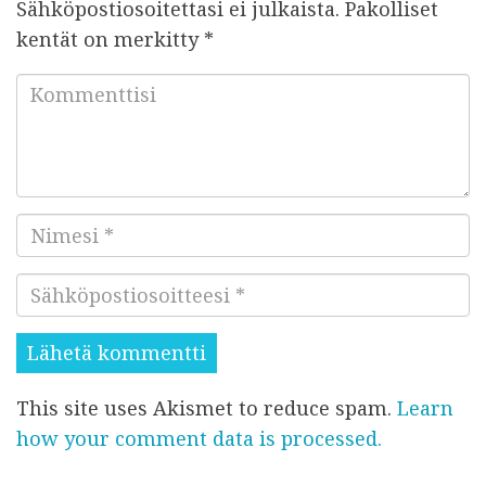
Sähköpostiosoitettasi ei julkaista.
Pakolliset
kentät on merkitty
*
K
o
m
m
e
N
n
i
t
S
m
t
ä
e
i
h
s
s
k
i
i
This site uses Akismet to reduce spam.
Learn
ö
*
*
how your comment data is processed.
p
o