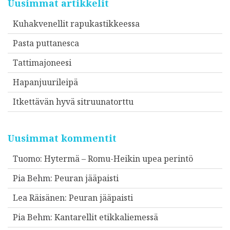
Uusimmat artikkelit
Kuhakvenellit rapukastikkeessa
Pasta puttanesca
Tattimajoneesi
Hapanjuurileipä
Itkettävän hyvä sitruunatorttu
Uusimmat kommentit
Tuomo
:
Hytermä – Romu-Heikin upea perintö
Pia Behm
:
Peuran jääpaisti
Lea Räisänen
:
Peuran jääpaisti
Pia Behm
:
Kantarellit etikkaliemessä