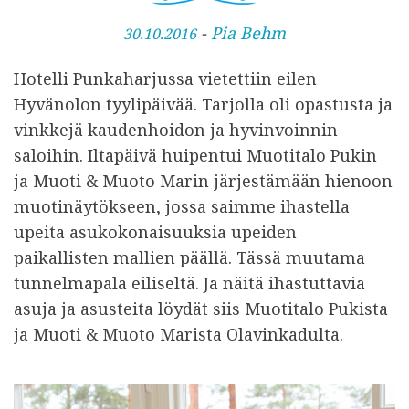
J
-
Pia Behm
30.10.2016
u
Hotelli Punkaharjussa vietettiin eilen
l
Hyvänolon tyylipäivää. Tarjolla oli opastusta ja
k
vinkkejä kaudenhoidon ja hyvinvoinnin
a
saloihin. Iltapäivä huipentui Muotitalo Pukin
i
ja Muoti & Muoto Marin järjestämään hienoon
s
muotinäytökseen, jossa saimme ihastella
t
upeita asukokonaisuuksia upeiden
u
paikallisten mallien päällä. Tässä muutama
tunnelmapala eiliseltä. Ja näitä ihastuttavia
asuja ja asusteita löydät siis Muotitalo Pukista
ja Muoti & Muoto Marista Olavinkadulta.