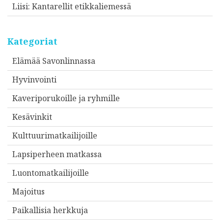
Liisi
:
Kantarellit etikkaliemessä
Kategoriat
Elämää Savonlinnassa
Hyvinvointi
Kaveriporukoille ja ryhmille
Kesävinkit
Kulttuurimatkailijoille
Lapsiperheen matkassa
Luontomatkailijoille
Majoitus
Paikallisia herkkuja