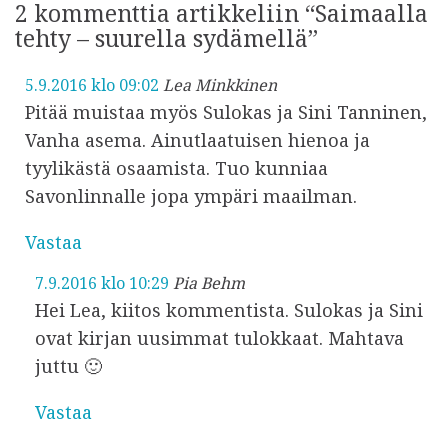
t
2 kommenttia artikkeliin “Saimaalla
u
tehty – suurella sydämellä”
5.9.2016 klo 09:02
Lea Minkkinen
Pitää muistaa myös Sulokas ja Sini Tanninen,
Vanha asema. Ainutlaatuisen hienoa ja
tyylikästä osaamista. Tuo kunniaa
Savonlinnalle jopa ympäri maailman.
Vastaa
7.9.2016 klo 10:29
Pia Behm
Hei Lea, kiitos kommentista. Sulokas ja Sini
ovat kirjan uusimmat tulokkaat. Mahtava
juttu 🙂
Vastaa