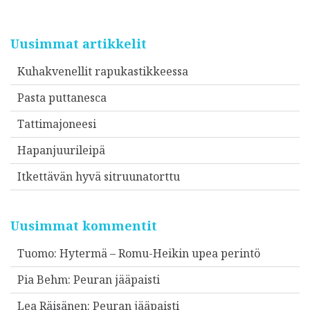
Uusimmat artikkelit
Kuhakvenellit rapukastikkeessa
Pasta puttanesca
Tattimajoneesi
Hapanjuurileipä
Itkettävän hyvä sitruunatorttu
Uusimmat kommentit
Tuomo
:
Hytermä – Romu-Heikin upea perintö
Pia Behm
:
Peuran jääpaisti
Lea Räisänen
:
Peuran jääpaisti