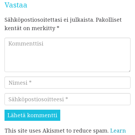
Vastaa
Sähköpostiosoitettasi ei julkaista.
Pakolliset
kentät on merkitty
*
K
o
m
m
e
N
n
i
t
S
m
t
ä
e
i
h
s
s
k
i
i
This site uses Akismet to reduce spam.
Learn
ö
*
*