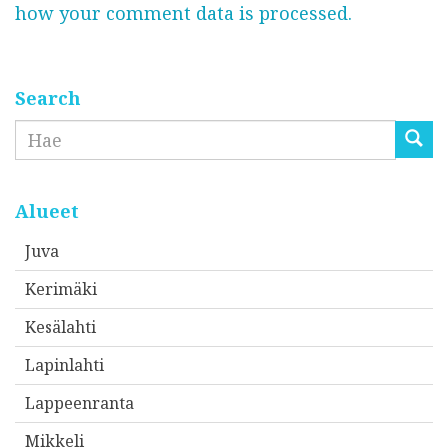
how your comment data is processed.
p
o
s
t
Search
i
Etsi
o
s
o
Alueet
i
Juva
t
Kerimäki
t
e
Kesälahti
e
Lapinlahti
s
Lappeenranta
i
*
Mikkeli