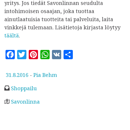
yritys. Jos tiedät Savonlinnan seudulta
intohimoisen osaajan, joka tuottaa
ainutlaatuisia tuotteita tai palveluita, laita
vinkkejä tulemaan. Lisätietoja kirjasta löytyy
täältä
.
F
T
Pi
W
V
S
a
w
n
h
K
h
c
it
te
at
a
J
31.8.2016
-
Pia Behm
e
te
r
s
r
u
Shoppailu
b
r
es
A
e
l
o
t
p
k
Savonlinna
a
o
p
i
k
s