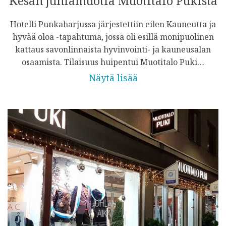
Kesän juhlamuotia Muotitalo Pukista
Hotelli Punkaharjussa järjestettiin eilen Kauneutta ja
hyvää oloa -tapahtuma, jossa oli esillä monipuolinen
kattaus savonlinnaista hyvinvointi- ja kauneusalan
osaamista. Tilaisuus huipentui Muotitalo Puki…
Näytä lisää