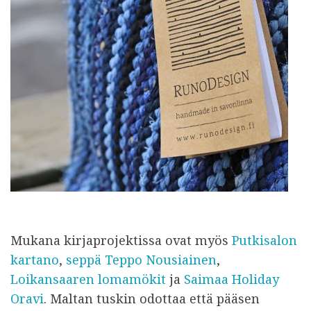
Mukana kirjaprojektissa ovat myös
Putkisalon
kartano
,
seppä Teppo Nousiainen
,
Loikansaaren lomamökit
ja
Saimaa Holiday
Oravi
. Maltan tuskin odottaa että pääsen