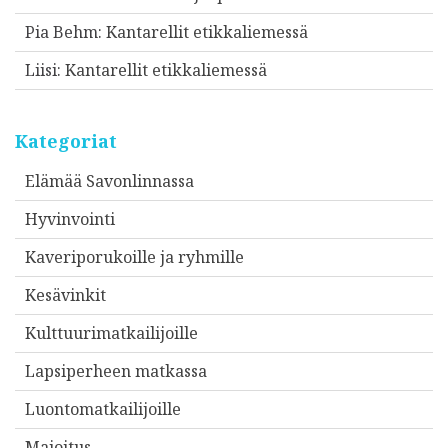
Pia Behm
:
Kantarellit etikkaliemessä
Liisi
:
Kantarellit etikkaliemessä
Kategoriat
Elämää Savonlinnassa
Hyvinvointi
Kaveriporukoille ja ryhmille
Kesävinkit
Kulttuurimatkailijoille
Lapsiperheen matkassa
Luontomatkailijoille
Majoitus