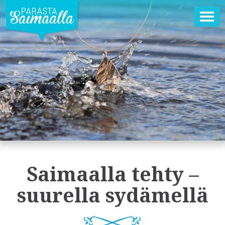
Ava
val
Saimaalla tehty –
suurella sydämellä