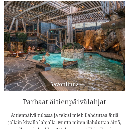
Savonlinna
Parhaat äitienpäivälahjat
Äitienpäivä tulossa ja tekisi mieli ilahduttaa äitiä
jollain kivalla lahjalla. Mutta miten ilahduttaa äitiä,