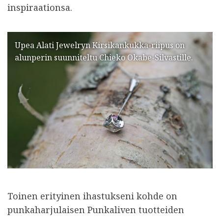
inspiraationsa.
Upea Alati Jewelryn Kirsikankukka-riipus on
alunperin suunniteltu Chieko Okabe-Silvastille.
Toinen erityinen ihastukseni kohde on
punkaharjulaisen Punkaliven tuotteiden