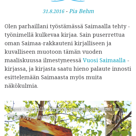
J
-
Pia Behm
31.8.2016
u
Olen parhaillani työstämässä Saimaalla tehty -
l
työnimellä kulkevaa kirjaa. Sain puserrettua
k
oman Saimaa-rakkauteni kirjalliseen ja
a
kuvalliseen muotoon tämän vuoden
i
maaliskuussa ilmestyneessä
Vuosi Saimaalla
-
s
kirjassa, ja kirjasta saatu hieno palaute innosti
t
esittelemään Saimaasta myös muita
u
näkökulmia.
Vuosi Saimaalla -kirjan ensimmäinen painos on
lähes loppuunmyyty.