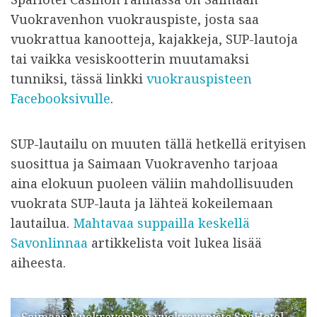
Vuokravenhon vuokrauspiste, josta saa
vuokrattua kanootteja, kajakkeja, SUP-lautoja
tai vaikka vesiskootterin muutamaksi
tunniksi, tässä linkki
vuokrauspisteen
Facebooksivulle
.
SUP-lautailu on muuten tällä hetkellä erityisen
suosittua ja Saimaan Vuokravenho tarjoaa
aina elokuun puoleen väliin mahdollisuuden
vuokrata SUP-lauta ja lähteä kokeilemaan
lautailua.
Mahtavaa suppailla keskellä
Savonlinnaa
artikkelista voit lukea lisää
aiheesta.
Saimaan Vuokravenhon vuokrauspiste SpaHotel