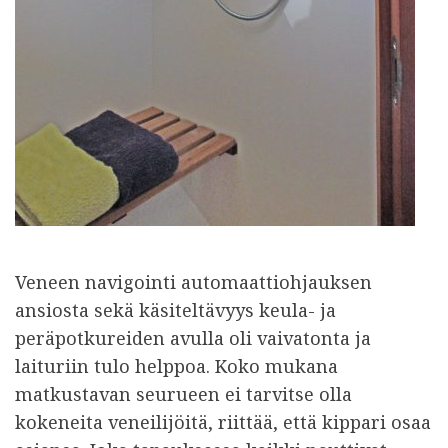
Veneen navigointi automaattiohjauksen
ansiosta sekä käsiteltävyys keula- ja
peräpotkureiden avulla oli vaivatonta ja
laituriin tulo helppoa. Koko mukana
matkustavan seurueen ei tarvitse olla
kokeneita veneilijöitä, riittää, että kippari osaa