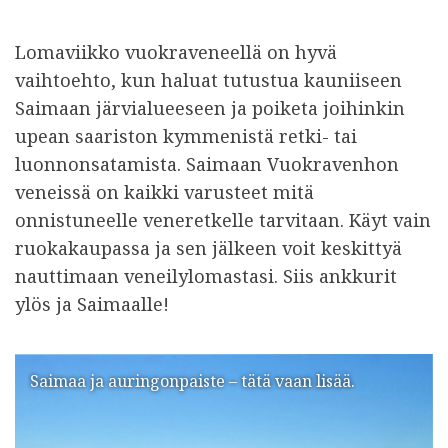
Lomaviikko vuokraveneellä on hyvä
vaihtoehto, kun haluat tutustua kauniiseen
Saimaan järvialueeseen ja poiketa joihinkin
upean saariston kymmenistä retki- tai
luonnonsatamista. Saimaan Vuokravenhon
veneissä on kaikki varusteet mitä
onnistuneelle veneretkelle tarvitaan. Käyt vain
ruokakaupassa ja sen jälkeen voit keskittyä
nauttimaan veneilylomastasi. Siis ankkurit
ylös ja Saimaalle!
Saimaa ja auringonpaiste – tätä vaan lisää.