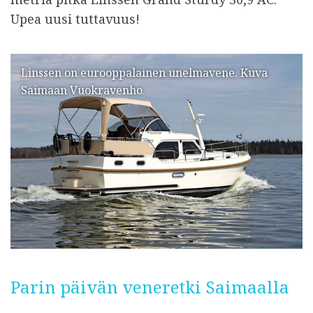
Upea uusi tuttavuus!
Linssen on eurooppalainen unelmavene. Kuva
Saimaan Vuokravenho.
Parin päivän veneretki Saimaalla