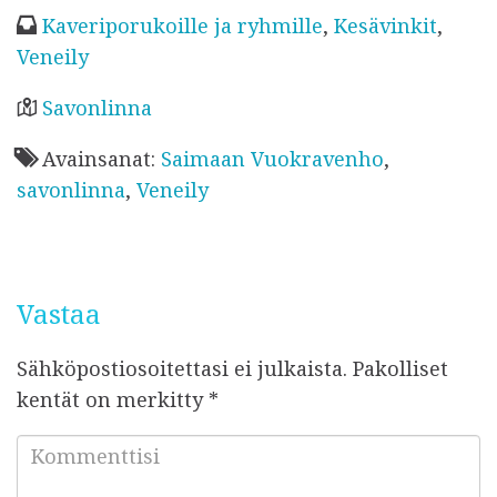
e
te
r
s
r
u
Kaveriporukoille ja ryhmille
,
Kesävinkit
,
b
r
es
A
e
l
Veneily
o
t
p
k
a
o
p
Savonlinna
i
k
Avainsanat:
Saimaan Vuokravenho
,
s
savonlinna
,
Veneily
t
u
Vastaa
Sähköpostiosoitettasi ei julkaista.
Pakolliset
kentät on merkitty
*
K
o