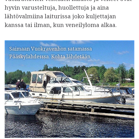
hyvin varusteltuja, huollettuja ja aina
lähtövalmiina laiturissa joko kuljettajan
kanssa tai ilman, kun veneilyloma alkaa.
Saimaan Vuokravenhon satamassa
Pääskylahdesssa. Kohta lähdetään.