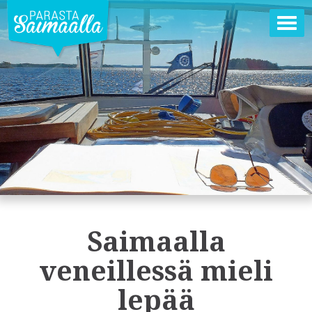
Ava
val
Saimaalla
veneillessä mieli
lepää