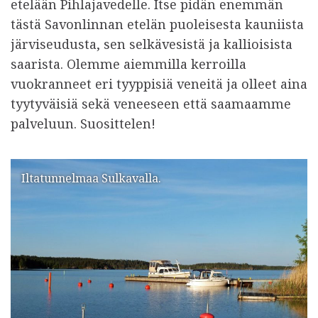
etelään Pihlajavedelle. Itse pidän enemmän
tästä Savonlinnan etelän puoleisesta kauniista
järviseudusta, sen selkävesistä ja kallioisista
saarista. Olemme aiemmilla kerroilla
vuokranneet eri tyyppisiä veneitä ja olleet aina
tyytyväisiä sekä veneeseen että saamaamme
palveluun. Suosittelen!
Iltatunnelmaa Sulkavalla.