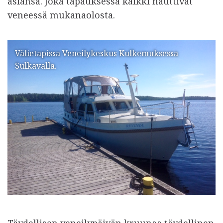
asiansa. Joka tapauksessa kaikki nauttivat
veneessä mukanaolosta.
Välietapissa Veneilykeskus Kulkemuksessa
Sulkavalla.