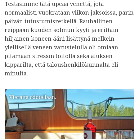
Testasimme tätä upeaa venettä, jota
normaalisti vuokrataan viikon jaksoissa, parin
päivän tutustumisretkellä. Rauhallinen
reippaan kuuden solmun kyyti ja erittäin
hiljainen koneen ääni lisättynä melkein
ylellisellä veneen varustelulla oli omiaan
pitämään stressin loitolla sekä aluksen
kipparilta, että taloushenkilökunnalta eli
minulta.
Vieraita odotellaan.