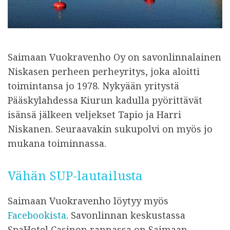
Saimaan Vuokravenho Oy on savonlinnalainen
Niskasen perheen perheyritys, joka aloitti
toimintansa jo 1978. Nykyään yritystä
Pääskylahdessa Kiurun kadulla pyörittävät
isänsä jälkeen veljekset Tapio ja Harri
Niskanen. Seuraavakin sukupolvi on myös jo
mukana toiminnassa.
Vähän SUP-lautailusta
Saimaan Vuokravenho löytyy myös
Facebookista
. Savonlinnan keskustassa
SpaHotel Casinon rannassa on Saimaan