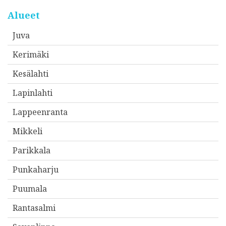
s
o
Alueet
i
Juva
t
Kerimäki
t
e
Kesälahti
e
Lapinlahti
s
Lappeenranta
i
*
Mikkeli
Parikkala
Punkaharju
Puumala
Rantasalmi