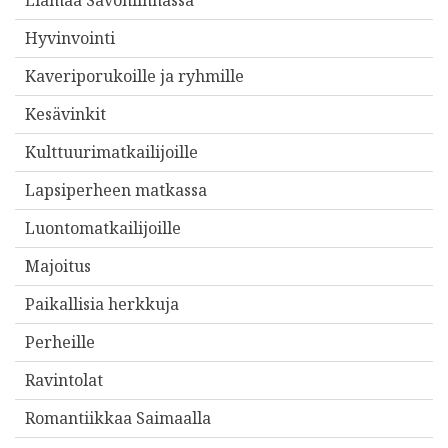
Elämää Savonlinnassa
Hyvinvointi
Kaveriporukoille ja ryhmille
Kesävinkit
Kulttuurimatkailijoille
Lapsiperheen matkassa
Luontomatkailijoille
Majoitus
Paikallisia herkkuja
Perheille
Ravintolat
Romantiikkaa Saimaalla