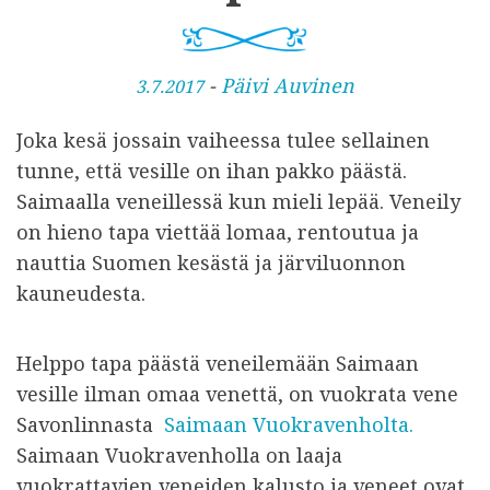
J
-
Päivi Auvinen
3.7.2017
u
Joka kesä jossain vaiheessa tulee sellainen
l
tunne, että vesille on ihan pakko päästä.
k
Saimaalla veneillessä kun mieli lepää. Veneily
a
on hieno tapa viettää lomaa, rentoutua ja
i
nauttia Suomen kesästä ja järviluonnon
s
kauneudesta.
t
u
Helppo tapa päästä veneilemään Saimaan
vesille ilman omaa venettä, on vuokrata vene
Savonlinnasta
Saimaan Vuokravenholta.
Saimaan Vuokravenholla on laaja
vuokrattavien veneiden kalusto ja veneet ovat