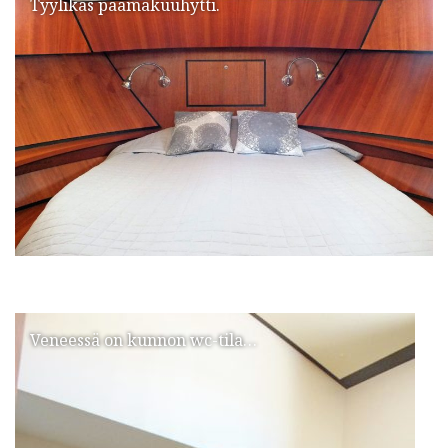
Tyylikäs päämakuuhytti.
Veneessä on kunnon wc-tila…