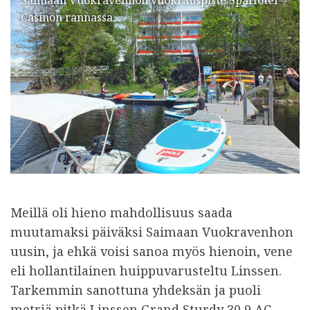
Casinon rannassa.
Meillä oli hieno mahdollisuus saada
muutamaksi päiväksi Saimaan Vuokravenhon
uusin, ja ehkä voisi sanoa myös hienoin, vene
eli hollantilainen huippuvarusteltu Linssen.
Tarkemmin sanottuna yhdeksän ja puoli
metriä pitkä Linssen Grand Sturdy 30,9 AC.