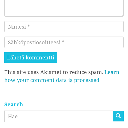
m
m
e
N
n
i
t
S
m
t
ä
e
i
h
s
s
k
i
i
This site uses Akismet to reduce spam.
Learn
ö
*
*
how your comment data is processed.
p
o
s
t
Search
i
Etsi
o