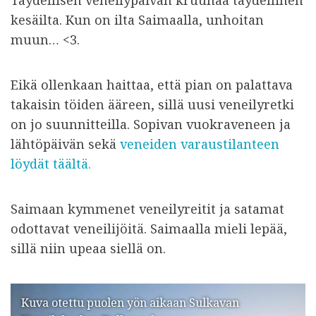
Täydellisen veneilypäivän kruunaa täydellinen
kesäilta. Kun on ilta Saimaalla, unhoitan
muun… <3.
Eikä ollenkaan haittaa, että pian on palattava
takaisin töiden ääreen, sillä uusi veneilyretki
on jo suunnitteilla. Sopivan vuokraveneen ja
lähtöpäivän sekä
veneiden varaustilanteen
löydät täältä.
Saimaan kymmenet veneilyreitit ja satamat
odottavat veneilijöitä. Saimaalla mieli lepää,
sillä niin upeaa siellä on.
Kuva otettu puolen yön aikaan Sulkavan