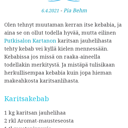
J
-
Pia Behm
6.4.2021
u
Olen tehnyt muutaman kerran itse kebabia, ja
l
aina se on ollut todella hyvää, mutta eilinen
k
Putkisalon Kartanon
karitsan jauhelihasta
a
tehty kebab vei kyllä kielen mennessään.
i
Kebabissa jos missä on raaka-aineella
s
todellakin merkitystä. Ja mistäpä tulisikaan
t
herkullisempaa kebabia kuin jopa hieman
u
makeahkosta karitsanlihasta.
Karitsakebab
1 kg karitsan jauhelihaa
2 rkl Aromat-mausteseosta