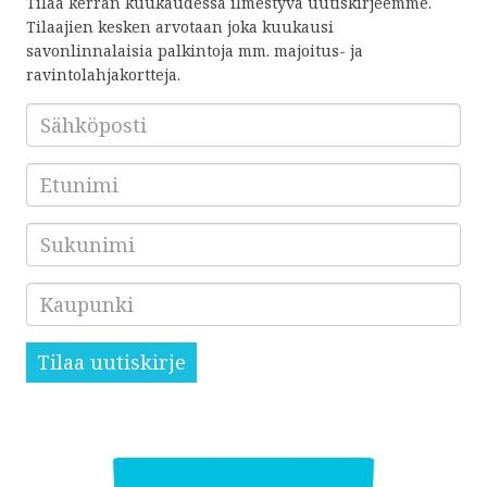
Tilaa kerran kuukaudessa ilmestyvä uutiskirjeemme.
Tilaajien kesken arvotaan joka kuukausi
savonlinnalaisia palkintoja mm. majoitus- ja
ravintolahjakortteja.
Sähköposti
*
Etunimi
Sukunimi
Kaupunki
Tilaa uutiskirje