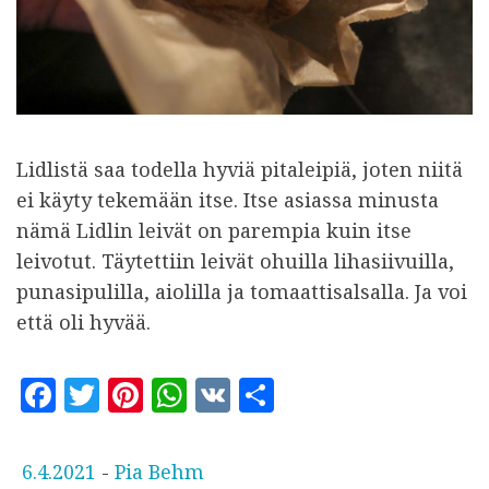
Lidlistä saa todella hyviä pitaleipiä, joten niitä
ei käyty tekemään itse. Itse asiassa minusta
nämä Lidlin leivät on parempia kuin itse
leivotut. Täytettiin leivät ohuilla lihasiivuilla,
punasipulilla, aiolilla ja tomaattisalsalla. Ja voi
että oli hyvää.
F
T
Pi
W
V
S
a
w
n
h
K
h
c
it
te
at
a
J
6.4.2021
-
Pia Behm