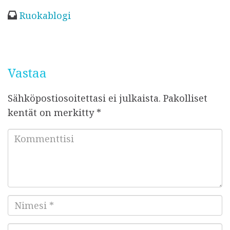
e
te
r
s
r
u
Ruokablogi
b
r
es
A
e
l
o
t
p
k
a
o
p
i
k
Vastaa
s
t
Sähköpostiosoitettasi ei julkaista.
Pakolliset
u
kentät on merkitty
*
K
o
m
m
e
N
n
i
t
S