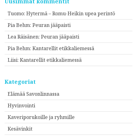
Uusimmat kommentit
Tuomo
:
Hytermä – Romu-Heikin upea perintö
Pia Behm
:
Peuran jääpaisti
Lea Räisänen
:
Peuran jääpaisti
Pia Behm
:
Kantarellit etikkaliemessä
Liisi
:
Kantarellit etikkaliemessä
Kategoriat
Elämää Savonlinnassa
Hyvinvointi
Kaveriporukoille ja ryhmille
Kesävinkit