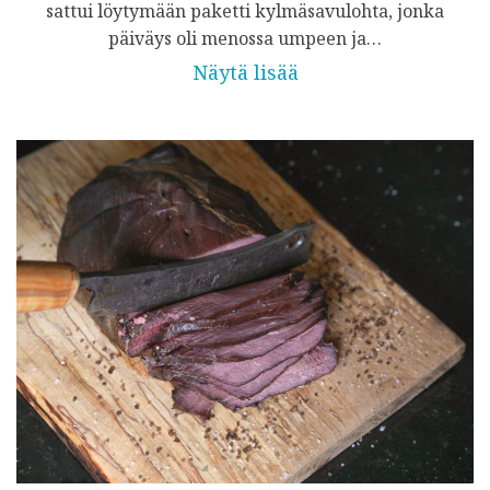
sattui löytymään paketti kylmäsavulohta, jonka
päiväys oli menossa umpeen ja…
Näytä lisää