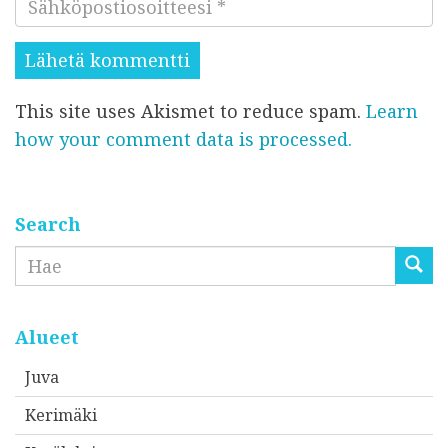
m
t
ä
e
i
h
s
s
k
i
i
This site uses Akismet to reduce spam.
Learn
ö
*
*
how your comment data is processed.
p
o
s
t
Search
i
Etsi
o
s
o
Alueet
i
Juva
t
Kerimäki
t
e