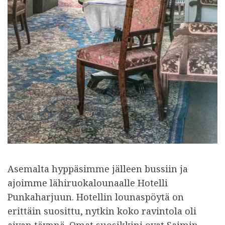
Asemalta hyppäsimme jälleen bussiin ja
ajoimme lähiruokalounaalle Hotelli
Punkaharjuun. Hotellin lounaspöytä on
erittäin suosittu, nytkin koko ravintola oli
aivan täynnä. Omat suosikkini ovat Saimin