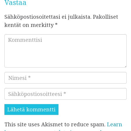
Vastaa
u
Sähköpostiosoitettasi ei julkaista.
Pakolliset
kentät on merkitty
*
K
o
m
m
e
N
n
i
t
S
m
t
ä
e
i
h
s
s
k
i
i
This site uses Akismet to reduce spam.
Learn
ö
*
*