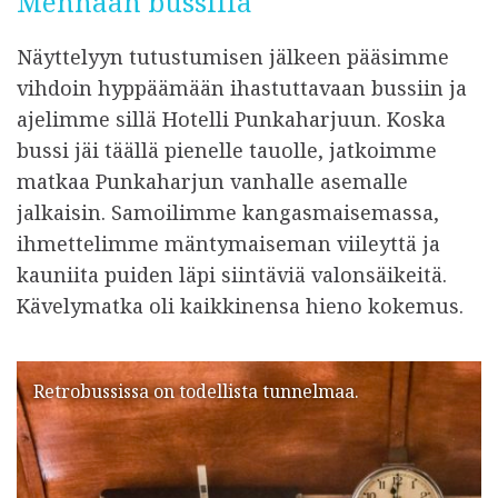
Mennään bussilla
Näyttelyyn tutustumisen jälkeen pääsimme
vihdoin hyppäämään ihastuttavaan bussiin ja
ajelimme sillä Hotelli Punkaharjuun. Koska
bussi jäi täällä pienelle tauolle, jatkoimme
matkaa Punkaharjun vanhalle asemalle
jalkaisin. Samoilimme kangasmaisemassa,
ihmettelimme mäntymaiseman viileyttä ja
kauniita puiden läpi siintäviä valonsäikeitä.
Kävelymatka oli kaikkinensa hieno kokemus.
Retrobussissa on todellista tunnelmaa.