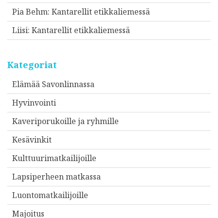
Pia Behm
:
Kantarellit etikkaliemessä
Liisi
:
Kantarellit etikkaliemessä
Kategoriat
Elämää Savonlinnassa
Hyvinvointi
Kaveriporukoille ja ryhmille
Kesävinkit
Kulttuurimatkailijoille
Lapsiperheen matkassa
Luontomatkailijoille
Majoitus