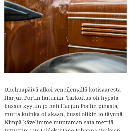
Unelmapäivä alkoi veneilemällä kotisaaresta
Harjun Portin laituriin. Tarkoitus oli hypätä
bussin kyytiin jo heti Harjun Portin pihasta,
mutta kuinka ollakaan, bussi olikin jo täynnä.
Niinpä kävelimme muutaman sata metriä
tutustumaan Taidekartano Johanna Oraksen