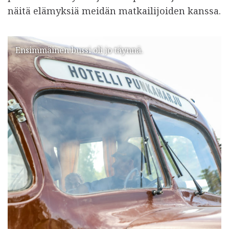
näitä elämyksiä meidän matkailijoiden kanssa.
Ensimmäinen bussi oli jo täynnä.