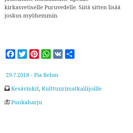
kirkasvetiselle Puruvedelle. Siitä sitten lisää
joskus myöhemmin.
F
T
Pi
W
V
S
a
w
n
h
K
h
c
it
te
at
a
J
29.7.2018
-
Pia Behm
e
te
r
s
r
u
Kesävinkit
,
Kulttuurimatkailijoille
b
r
es
A
e
l
o
t
p
k
Punkaharju
a
o
p
i
k
s
t