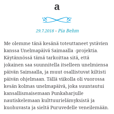
a
J
-
Pia Behm
29.7.2018
u
Me olemme tänä kesänä toteuttaneet ystävien
l
kanssa Unelmapäivä Saimaalla -projektia.
k
Käytännössä tämä tarkoittaa sitä, että
a
jokainen saa suunnitella itselleen unelmiensa
i
päivän Saimaalla, ja muut osallistuvat kiltisti
s
päivän ohjelmaan. Tällä viikolla oli vuorossa
t
kesän kolmas unelmapäivä, joka suuntautui
u
kansallismaisemaan Punkaharjulle
nautiskelemaan kulttuurielämyksistä ja
kuohuvasta ja sieltä Puruvedelle veneilemään.