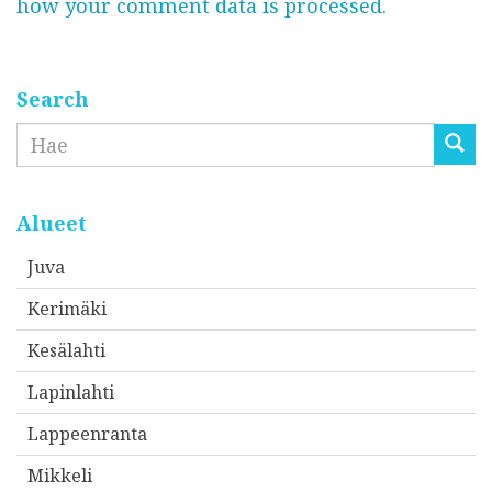
how your comment data is processed.
p
o
s
t
Search
i
Etsi
o
s
o
Alueet
i
Juva
t
Kerimäki
t
e
Kesälahti
e
Lapinlahti
s
Lappeenranta
i
*
Mikkeli