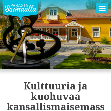
Ava
val
Kulttuuria ja
kuohuvaa
kansallismaisemass