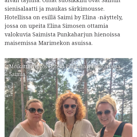
sienisalaatti ja maukas särkimousse.
Hotellissa on esillä Saimi by Elina -näyttely,
jossa on upeita Elina Simosen ottamia
valokuvia Saimista Punkaharjun hienoissa
maisemissa Marimekon asuissa.
Moikattiin myös Hotelli Punkaharjun omistajaa
Saimia.