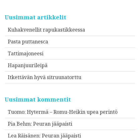
Uusimmat artikkelit
Kuhakvenellit rapukastikkeessa
Pasta puttanesca
Tattimajoneesi
Hapanjuurileipä
Itkettävän hyvä sitruunatorttu
Uusimmat kommentit
Tuomo
:
Hytermä – Romu-Heikin upea perintö
Pia Behm
:
Peuran jääpaisti
Lea Räisänen
:
Peuran jääpaisti