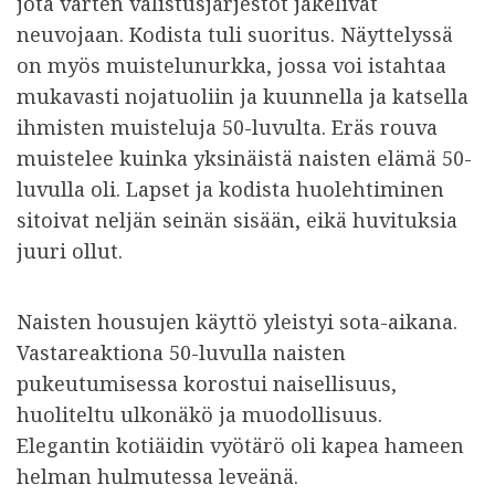
jota varten valistusjärjestöt jakelivat
neuvojaan. Kodista tuli suoritus. Näyttelyssä
on myös muistelunurkka, jossa voi istahtaa
mukavasti nojatuoliin ja kuunnella ja katsella
ihmisten muisteluja 50-luvulta. Eräs rouva
muistelee kuinka yksinäistä naisten elämä 50-
luvulla oli. Lapset ja kodista huolehtiminen
sitoivat neljän seinän sisään, eikä huvituksia
juuri ollut.
Naisten housujen käyttö yleistyi sota-aikana.
Vastareaktiona 50-luvulla naisten
pukeutumisessa korostui naisellisuus,
huoliteltu ulkonäkö ja muodollisuus.
Elegantin kotiäidin vyötärö oli kapea hameen
helman hulmutessa leveänä.