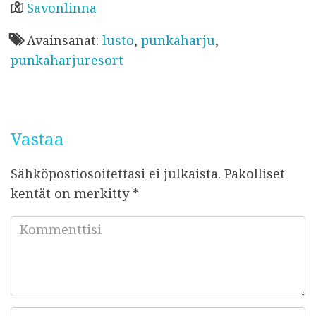
o
t
p
k
Savonlinna
a
o
p
Avainsanat:
lusto
,
punkaharju
,
i
k
punkaharjuresort
s
t
u
Vastaa
Sähköpostiosoitettasi ei julkaista.
Pakolliset
kentät on merkitty
*
K
o
m
m
e