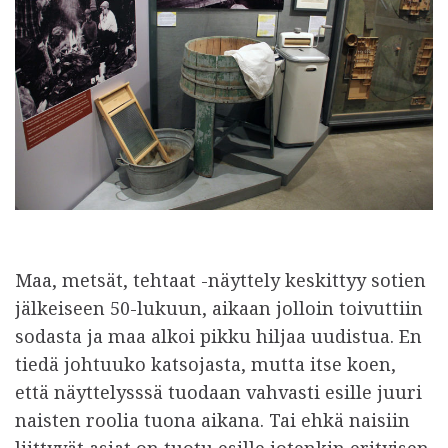
Maa, metsät, tehtaat -näyttely keskittyy sotien
jälkeiseen 50-lukuun, aikaan jolloin toivuttiin
sodasta ja maa alkoi pikku hiljaa uudistua. En
tiedä johtuuko katsojasta, mutta itse koen,
että näyttelysssä tuodaan vahvasti esille juuri
naisten roolia tuona aikana. Tai ehkä naisiin
liittyvät asiat on tuotu esille jotenkin erityisen