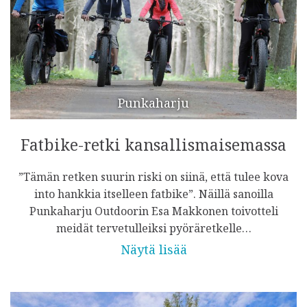
Punkaharju
Fatbike-retki kansallismaisemassa
”Tämän retken suurin riski on siinä, että tulee kova
into hankkia itselleen fatbike”. Näillä sanoilla
Punkaharju Outdoorin Esa Makkonen toivotteli
meidät tervetulleiksi pyöräretkelle…
Näytä lisää