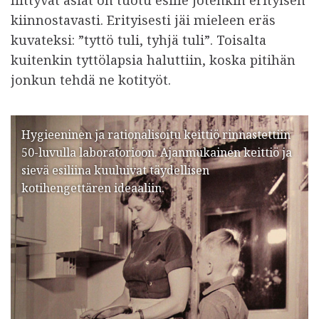
kiinnostavasti. Erityisesti jäi mieleen eräs
kuvateksi: ”tyttö tuli, tyhjä tuli”. Toisalta
kuitenkin tyttölapsia haluttiin, koska pitihän
jonkun tehdä ne kotityöt.
Hygieeninen ja rationalisoitu keittiö rinnastettiin
50-luvulla laboratorioon. Ajanmukainen keittiö ja
sievä esiliina kuuluivat täydellisen
kotihengettären ideaaliin.