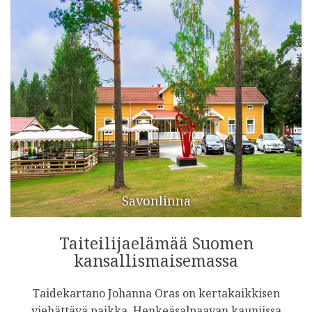
Savonlinna
Taiteilijaelämää Suomen
kansallismaisemassa
Taidekartano Johanna Oras on kertakaikkisen
viehättävä paikka. Henkeäsalpaavan kauniissa