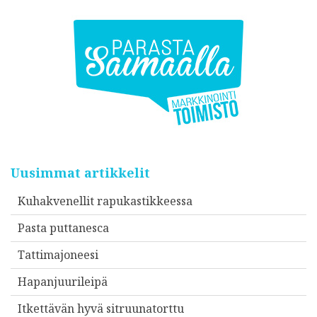
Uusimmat artikkelit
Kuhakvenellit rapukastikkeessa
Pasta puttanesca
Tattimajoneesi
Hapanjuurileipä
Itkettävän hyvä sitruunatorttu