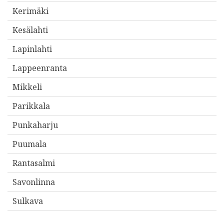
Kerimäki
t
e
Kesälahti
e
Lapinlahti
s
Lappeenranta
i
*
Mikkeli
Parikkala
Punkaharju
Puumala
Rantasalmi
Savonlinna
Sulkava