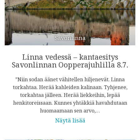
Savonlinna
Linna vedessä – kantaesitys
Savonlinnan Oopperajuhlilla 8.7.
”Niin sodan äänet vähitellen hiljenevät. Linna
torkahtaa. Herää kahleiden kalinaan. Tyhjenee,
torkahtaa jälleen. Herää liekkeihin, lepää
henkitoreissaan. Kunnes yhtäkkiä havahdutaan
huomaamaan sen arvo,…
Näytä lisää