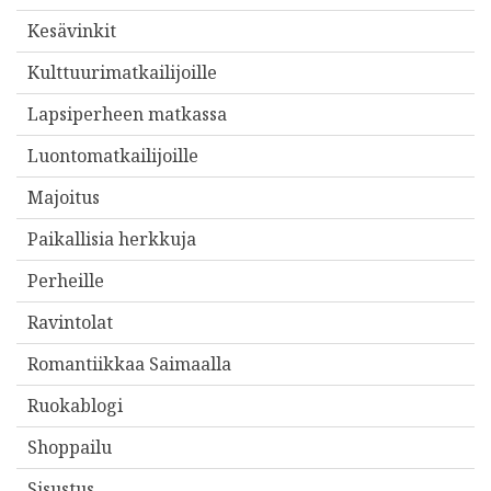
Kesävinkit
Kulttuurimatkailijoille
Lapsiperheen matkassa
Luontomatkailijoille
Majoitus
Paikallisia herkkuja
Perheille
Ravintolat
Romantiikkaa Saimaalla
Ruokablogi
Shoppailu
Sisustus