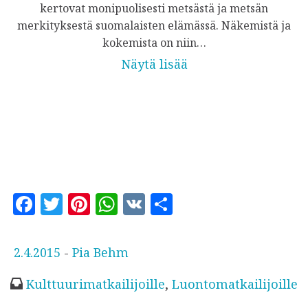
kertovat monipuolisesti metsästä ja metsän
merkityksestä suomalaisten elämässä. Näkemistä ja
kokemista on niin…
Näytä lisää
F
T
Pi
W
V
S
a
w
n
h
K
h
c
it
te
at
a
J
2.4.2015
-
Pia Behm
e
te
r
s
r
u
Kulttuurimatkailijoille
,
Luontomatkailijoille
b
r
es
A
e
l