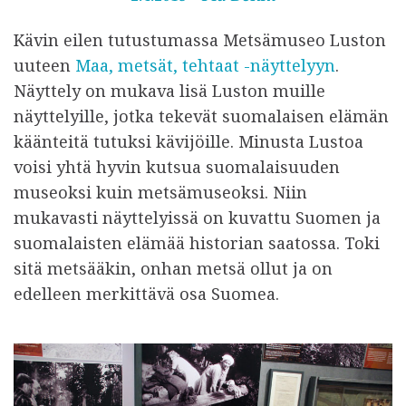
u
Kävin eilen tutustumassa Metsämuseo Luston
l
uuteen
Maa, metsät, tehtaat -näyttelyyn
.
k
Näyttely on mukava lisä Luston muille
a
näyttelyille, jotka tekevät suomalaisen elämän
i
käänteitä tutuksi kävijöille. Minusta Lustoa
s
voisi yhtä hyvin kutsua suomalaisuuden
t
museoksi kuin metsämuseoksi. Niin
u
mukavasti näyttelyissä on kuvattu Suomen ja
suomalaisten elämää historian saatossa. Toki
sitä metsääkin, onhan metsä ollut ja on
edelleen merkittävä osa Suomea.