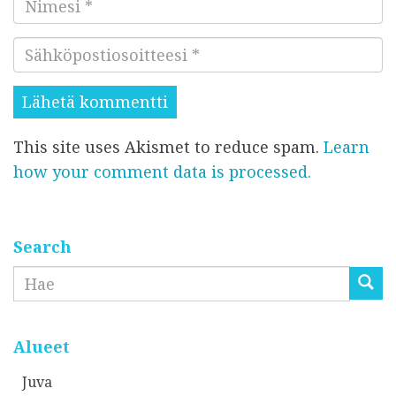
N
n
i
t
S
m
t
ä
e
i
h
s
s
k
i
i
This site uses Akismet to reduce spam.
Learn
ö
*
*
how your comment data is processed.
p
o
s
t
Search
i
Etsi
o
s
o
Alueet
i
Juva
t