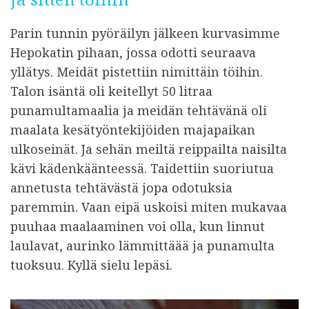
Parin tunnin pyöräilyn jälkeen kurvasimme
Hepokatin pihaan, jossa odotti seuraava
yllätys. Meidät pistettiin nimittäin töihin.
Talon isäntä oli keitellyt 50 litraa
punamultamaalia ja meidän tehtävänä oli
maalata kesätyöntekijöiden majapaikan
ulkoseinät. Ja sehän meiltä reippailta naisilta
kävi kädenkäänteessä. Taidettiin suoriutua
annetusta tehtävästä jopa odotuksia
paremmin. Vaan eipä uskoisi miten mukavaa
puuhaa maalaaminen voi olla, kun linnut
laulavat, aurinko lämmittäää ja punamulta
tuoksuu. Kyllä sielu lepäsi.