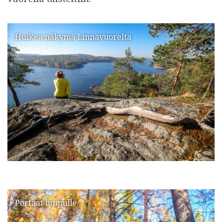
Huikea näkymä Linnavuorelta
Portaat huipulle