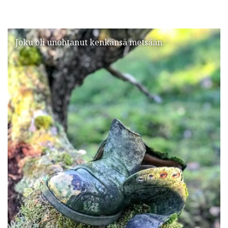
Joku oli unohtanut kenkänsä metsään.