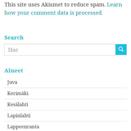
i
This site uses Akismet to reduce spam.
Learn
ö
*
*
how your comment data is processed.
p
o
s
t
Search
i
Etsi
o
s
o
Alueet
i
Juva
t
Kerimäki
t
e
Kesälahti
e
Lapinlahti
s
Lappeenranta
i