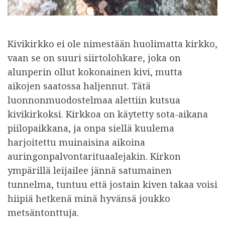
Kivikirkko ei ole nimestään huolimatta kirkko,
vaan se on suuri siirtolohkare, joka on
alunperin ollut kokonainen kivi, mutta
aikojen saatossa haljennut. Tätä
luonnonmuodostelmaa alettiin kutsua
kivikirkoksi. Kirkkoa on käytetty sota-aikana
piilopaikkana, ja onpa siellä kuulema
harjoitettu muinaisina aikoina
auringonpalvontarituaalejakin. Kirkon
ympärillä leijailee jännä satumainen
tunnelma, tuntuu että jostain kiven takaa voisi
hiipiä hetkenä minä hyvänsä joukko
metsäntonttuja.