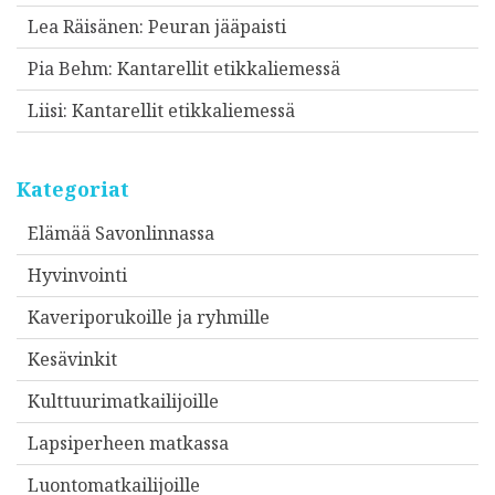
Lea Räisänen
:
Peuran jääpaisti
Pia Behm
:
Kantarellit etikkaliemessä
Liisi
:
Kantarellit etikkaliemessä
Kategoriat
Elämää Savonlinnassa
Hyvinvointi
Kaveriporukoille ja ryhmille
Kesävinkit
Kulttuurimatkailijoille
Lapsiperheen matkassa
Luontomatkailijoille