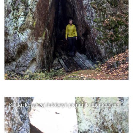
Kivikirkossa voi änkäytyä pieniin kallionkolosiin.