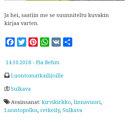
Ja hei, saatiin me se suunniteltu kuvakin
kirjaa varten.
F
T
Pi
W
V
S
a
w
n
h
K
h
c
it
te
at
a
J
14.10.2018
-
Pia Behm
e
te
r
s
r
u
Luontomatkailijoille
b
r
es
A
e
l
o
t
p
k
Sulkava
a
o
p
Avainsanat:
kirvikirkko
,
linnavuori
,
i
k
Luontopolku
,
retkeily
,
Sulkava
s
t
u