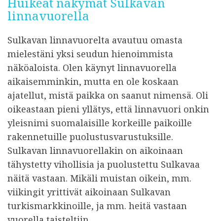
Huikeat näkymät Sulkavan
linnavuorella
Sulkavan linnavuorelta avautuu omasta
mielestäni yksi seudun hienoimmista
näköaloista. Olen käynyt linnavuorella
aikaisemminkin, mutta en ole koskaan
ajatellut, mistä paikka on saanut nimensä. Oli
oikeastaan pieni yllätys, että linnavuori onkin
yleisnimi suomalaisille korkeille paikoille
rakennetuille puolustusvarustuksille.
Sulkavan linnavuorellakin on aikoinaan
tähystetty vihollisia ja puolustettu Sulkavaa
näitä vastaan. Mikäli muistan oikein, mm.
viikingit yrittivät aikoinaan Sulkavan
turkismarkkinoille, ja mm. heitä vastaan
vuorella taisteltiin.