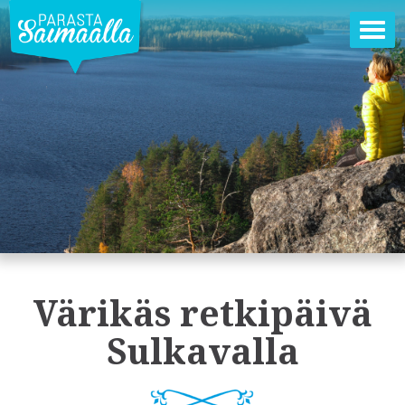
Ava
val
Värikäs retkipäivä
Sulkavalla