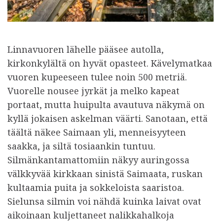
Linnavuoren lähelle pääsee autolla,
kirkonkylältä on hyvät opasteet. Kävelymatkaa
vuoren kupeeseen tulee noin 500 metriä.
Vuorelle nousee jyrkät ja melko kapeat
portaat, mutta huipulta avautuva näkymä on
kyllä jokaisen askelman väärti. Sanotaan, että
täältä näkee Saimaan yli, menneisyyteen
saakka, ja siltä tosiaankin tuntuu.
Silmänkantamattomiin näkyy auringossa
välkkyvää kirkkaan sinistä Saimaata, ruskan
kultaamia puita ja sokkeloista saaristoa.
Sielunsa silmin voi nähdä kuinka laivat ovat
aikoinaan kuljettaneet nalikkahalkoja