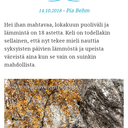
J
-
Pia Behm
14.10.2018
u
Hei ihan mahtavaa, lokakuun puoliväli ja
l
lämmintä on 18 astetta. Keli on todellakin
k
sellainen, että nyt tekee mieli nauttia
a
syksyisten päivien lämmöstä ja upeista
i
väreistä aina kun se vain on suinkin
s
mahdollista.
t
u
Sulkavan linnavuoren rinteessä.