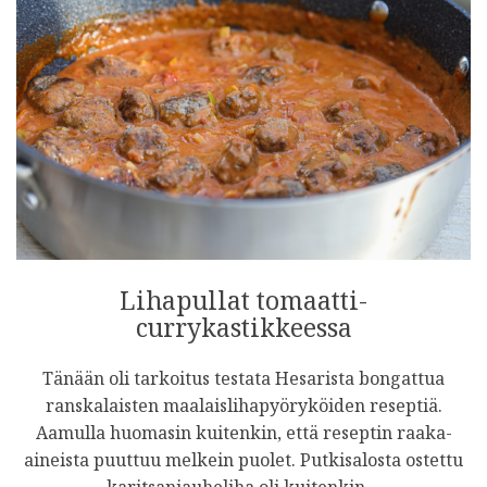
Lihapullat tomaatti-
currykastikkeessa
Tänään oli tarkoitus testata Hesarista bongattua
ranskalaisten maalaislihapyöryköiden reseptiä.
Aamulla huomasin kuitenkin, että reseptin raaka-
aineista puuttuu melkein puolet. Putkisalosta ostettu
karitsanjauheliha oli kuitenkin…