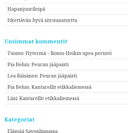
Hapanjuurileipä
Itkettävän hyvä sitruunatorttu
Uusimmat kommentit
Tuomo
:
Hytermä – Romu-Heikin upea perintö
Pia Behm
:
Peuran jääpaisti
Lea Räisänen
:
Peuran jääpaisti
Pia Behm
:
Kantarellit etikkaliemessä
Liisi
:
Kantarellit etikkaliemessä
Kategoriat
Elämää Savonlinnassa