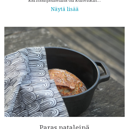
Näytä lisää
Paras pataleipä