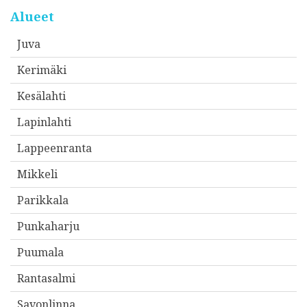
Alueet
Juva
Kerimäki
Kesälahti
Lapinlahti
Lappeenranta
Mikkeli
Parikkala
Punkaharju
Puumala
Rantasalmi
Savonlinna