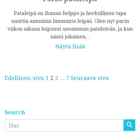
Pataleipä on ihanan helppo ja herkullinen tapa
nauttia aamuisin lämminta leipää. Olen nyt parin
viikon aikana leiponut useamman pataleivän, ja kun
niistä jokainen…
Näytä lisää
Artikkelien
Sivu
Sivu
Sivu
Sivu
Edellinen sivu
1
2
3
…
7
Seuraava sivu
sivutus
Search
Etsi