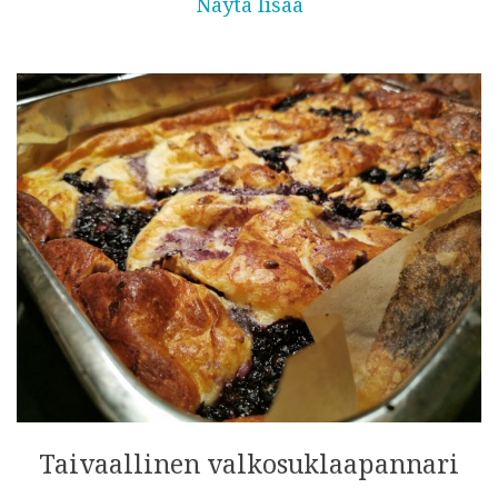
Näytä lisää
Taivaallinen valkosuklaapannari