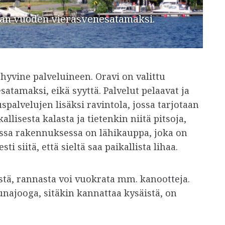
ran vuoden vierasvenesatamaksi.
hyvine palveluineen. Oravi on valittu
amaksi, eikä syyttä. Palvelut pelaavat ja
spalvelujen lisäksi ravintola, jossa tarjotaan
llisesta kalasta ja tietenkin niitä pitsoja,
assa rakennuksessa on lähikauppa, joka on
ti siitä, että sieltä saa paikallista lihaa.
stä, rannasta voi vuokrata mm. kanootteja.
najooga, sitäkin kannattaa kysäistä, on