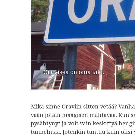
Oravissa on oma laki.
Mikä sinne Oraviin sitten vetää? Vanh
vaan jotain maagisen mahtavaa. Kun saa
pysähtynyt ja voit vain keskittyä hen
tunnelmaa. Jotenkin tuntuu kuin olisi