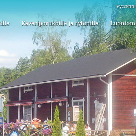
Русский
ille
Kaveriporukoille ja ryhmille
Luontomat