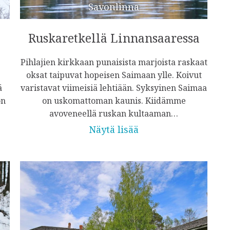
Savonlinna
Ruskaretkellä Linnansaaressa
Pihlajien kirkkaan punaisista marjoista raskaat
oksat taipuvat hopeisen Saimaan ylle. Koivut
ä
varistavat viimeisiä lehtiään. Syksyinen Saimaa
on
on uskomattoman kaunis. Kiidämme
avoveneellä ruskan kultaaman…
Näytä lisää