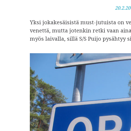
J
20.2.20
u
Yksi jokakesäisistä must-jutuista on ve
l
venettä, mutta jotenkin retki vaan ain
k
myös laivalla, sillä S/S Puijo pysähtyy
a
i
s
t
u