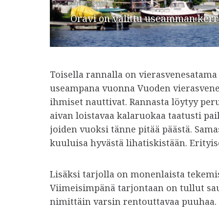
Oravi on valittu useamman ker
Toisella rannalla on vierasvenesatama 
useampana vuonna Vuoden vierasvenesat
ihmiset nauttivat. Rannasta löytyy peru
aivan loistavaa kalaruokaa taatusti paika
joiden vuoksi tänne pitää päästä. Sam
kuuluisa hyvästä lihatiskistään. Erityises
Lisäksi tarjolla on monenlaista tekemi
Viimeisimpänä tarjontaan on tullut sau
nimittäin varsin rentouttavaa puuhaa.