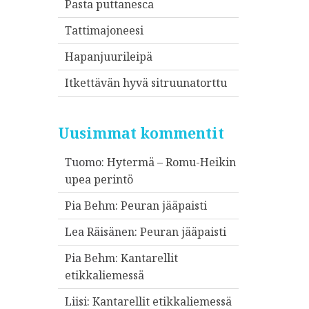
Pasta puttanesca
Tattimajoneesi
Hapanjuurileipä
Itkettävän hyvä sitruunatorttu
Uusimmat kommentit
Tuomo
:
Hytermä – Romu-Heikin
upea perintö
Pia Behm
:
Peuran jääpaisti
Lea Räisänen
:
Peuran jääpaisti
Pia Behm
:
Kantarellit
etikkaliemessä
Liisi
:
Kantarellit etikkaliemessä