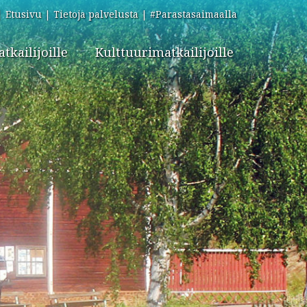
Etusivu
Tietoja palvelusta
#Parastasaimaalla
kailijoille
Kulttuurimatkailijoille