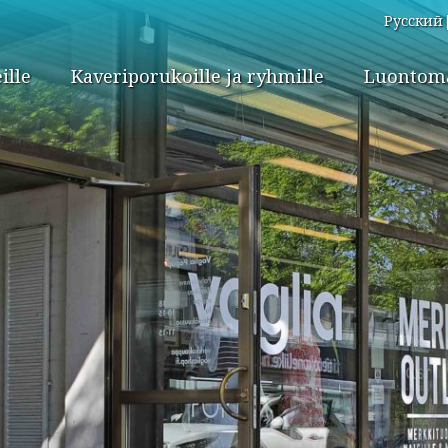
Русский
ille
Kaveriporukoille ja ryhmille
Luontomat