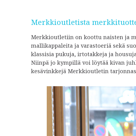
Merkkioutletista merkkituott
Merkkioutletiin on koottu naisten ja m
mallikappaleita ja varastoeriä sekä s
klassisia pukuja, irtotakkeja ja housuj
Niinpä jo kympillä voi löytää kivan j
kesävinkkejä Merkkioutletin tarjonnas