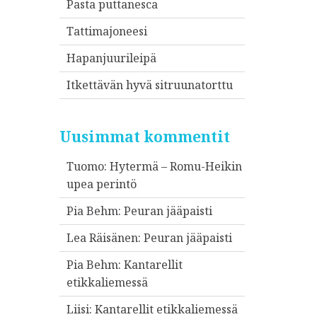
Pasta puttanesca
Tattimajoneesi
Hapanjuurileipä
Itkettävän hyvä sitruunatorttu
Uusimmat kommentit
Tuomo
:
Hytermä – Romu-Heikin
upea perintö
Pia Behm
:
Peuran jääpaisti
Lea Räisänen
:
Peuran jääpaisti
Pia Behm
:
Kantarellit
etikkaliemessä
Liisi
:
Kantarellit etikkaliemessä