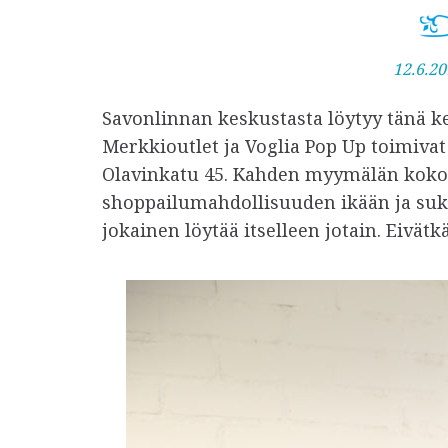
J
12.6.20
u
Savonlinnan keskustasta löytyy tänä kes
l
Merkkioutlet ja Voglia Pop Up toimivat
k
Olavinkatu 45. Kahden myymälän kokon
a
shoppailumahdollisuuden ikään ja suk
i
jokainen löytää itselleen jotain. Eivät
s
t
u