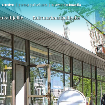
Etusivu
Tietoja palvelusta
#Parastasaimaalla
kailijoille
Kulttuurimatkailijoille