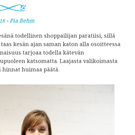
-
Pia Behm
18
änä todellinen shoppailijan paratiisi, sillä
 taas kesän ajan saman katon alla osoitteessa
aisuus tarjoaa todella kätevän
upuoleen katsomatta. Laajasta valikoimasta
kä hinnat huimaa päätä.