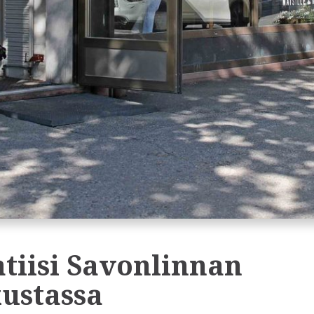
tiisi Savonlinnan
ustassa