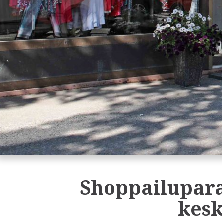
Shoppailupara
kesk