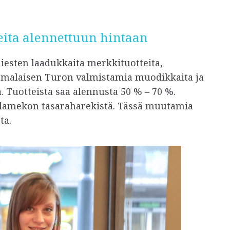
eita alennettuun hintaan
iesten laadukkaita merkkituotteita,
uomalaisen Turon valmistamia muodikkaita ja
a. Tuotteista saa alennusta 50 % – 70 %.
uhlamekon tasaraharekistä. Tässä muutamia
ta.