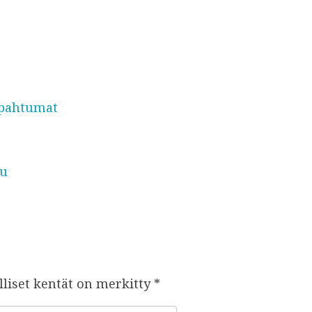
pahtumat
ju
lliset kentät on merkitty
*