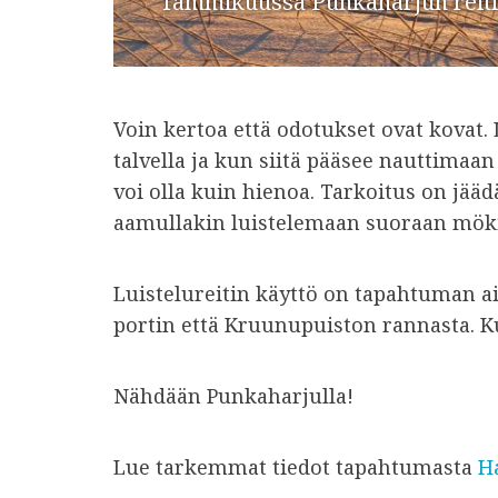
Tammikuussa Punkaharjun reitil
Voin kertoa että odotukset ovat kovat.
talvella ja kun siitä pääsee nauttimaan
voi olla kuin hienoa. Tarkoitus on jääd
aamullakin luistelemaan suoraan möki
Luistelureitin käyttö on tapahtuman ai
portin että Kruunupuiston rannasta. 
Nähdään Punkaharjulla!
Lue tarkemmat tiedot tapahtumasta
Ha