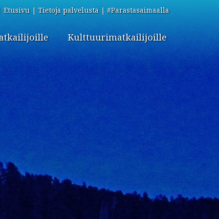
Etusivu
Tietoja palvelusta
#Parastasaimaalla
kailijoille
Kulttuurimatkailijoille