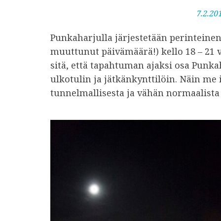
J
7.2.20
u
Punkaharjulla järjestetään perinteinen
l
muuttunut päivämäärä!) kello 18 – 21 
k
sitä, että tapahtuman ajaksi osa Punkah
a
ulkotulin ja jätkänkynttilöin. Näin me
i
tunnelmallisesta ja vähän normaalista
s
t
u