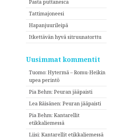
Pasta puttanesca
Tattimajoneesi
Hapanjuurileipä
Itkettävän hyvä sitruunatorttu
Uusimmat kommentit
Tuomo
:
Hytermä – Romu-Heikin
upea perintö
Pia Behm
:
Peuran jääpaisti
Lea Räisänen
:
Peuran jääpaisti
Pia Behm
:
Kantarellit
etikkaliemessä
Liisi
:
Kantarellit etikkaliemessä