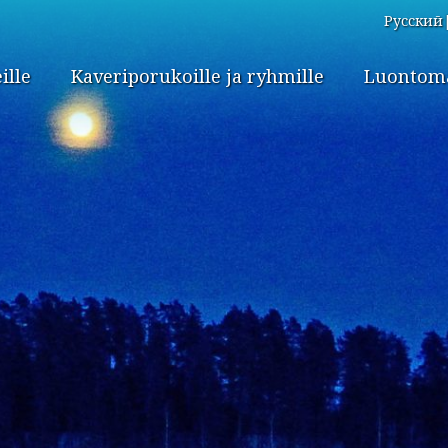
Русский
ille
Kaveriporukoille ja ryhmille
Luontomat