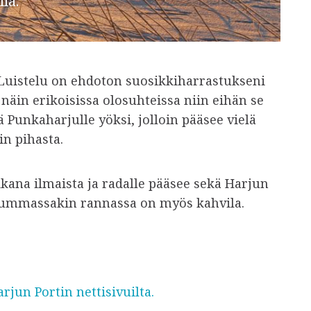
lä.
 Luistelu on ehdoton suosikkiharrastukseni
 näin erikoisissa olosuhteissa niin eihän se
ä Punkaharjulle yöksi, jolloin pääsee vielä
n pihasta.
kana ilmaista ja radalle pääsee sekä Harjun
Kummassakin rannassa on myös kahvila.
rjun Portin nettisivuilta.