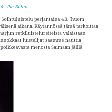
-
Pia Behm
16
 Soihtuluistelu perjantaina 4.3. (huom
välisenä aikana. Käytännössä tämä tarkoittaa
arjun retkiluistelureiteistä valaistaan
 innokkaat luistelijat saamme nauttia
 poikkeavasta menosta Saimaan jäillä.