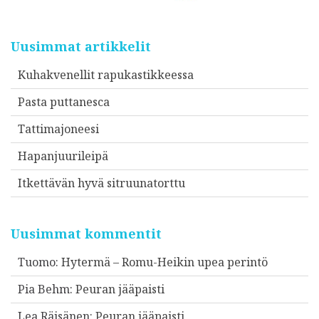
Uusimmat artikkelit
Kuhakvenellit rapukastikkeessa
Pasta puttanesca
Tattimajoneesi
Hapanjuurileipä
Itkettävän hyvä sitruunatorttu
Uusimmat kommentit
Tuomo
:
Hytermä – Romu-Heikin upea perintö
Pia Behm
:
Peuran jääpaisti
Lea Räisänen
:
Peuran jääpaisti