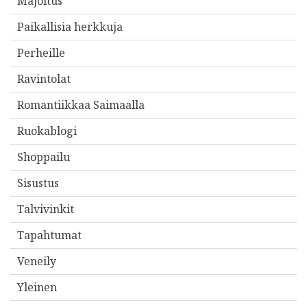
Majoitus
Paikallisia herkkuja
Perheille
Ravintolat
Romantiikkaa Saimaalla
Ruokablogi
Shoppailu
Sisustus
Talvivinkit
Tapahtumat
Veneily
Yleinen