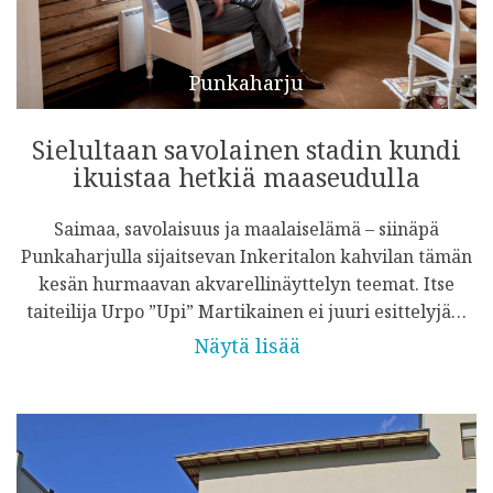
Punkaharju
Sielultaan savolainen stadin kundi
ikuistaa hetkiä maaseudulla
Saimaa, savolaisuus ja maalaiselämä – siinäpä
Punkaharjulla sijaitsevan Inkeritalon kahvilan tämän
kesän hurmaavan akvarellinäyttelyn teemat. Itse
taiteilija Urpo ”Upi” Martikainen ei juuri esittelyjä…
Näytä lisää