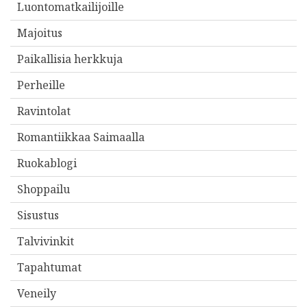
Luontomatkailijoille
Majoitus
Paikallisia herkkuja
Perheille
Ravintolat
Romantiikkaa Saimaalla
Ruokablogi
Shoppailu
Sisustus
Talvivinkit
Tapahtumat
Veneily