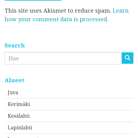
k
i
i
This site uses Akismet to reduce spam.
Learn
ö
*
*
how your comment data is processed.
p
o
s
t
Search
i
Etsi
o
s
o
Alueet
i
Juva
t
Kerimäki
t
e
Kesälahti
e
Lapinlahti
s