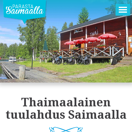
Ava
val
Thaimaalainen
tuulahdus Saimaalla