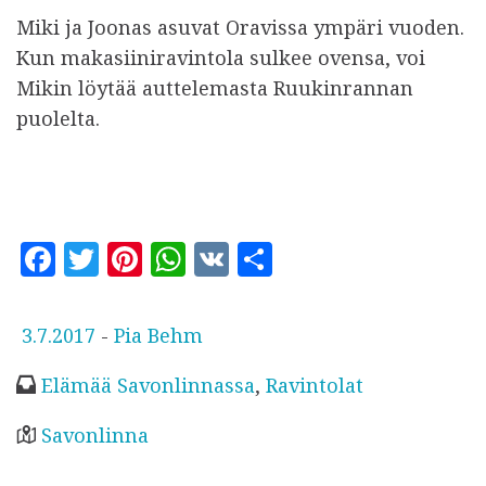
Miki ja Joonas asuvat Oravissa ympäri vuoden.
Kun makasiiniravintola sulkee ovensa, voi
Mikin löytää auttelemasta Ruukinrannan
puolelta.
F
T
Pi
W
V
S
a
w
n
h
K
h
c
it
te
at
a
J
3.7.2017
-
Pia Behm
e
te
r
s
r
u
Elämää Savonlinnassa
,
Ravintolat
b
r
es
A
e
l
o
t
p
k
Savonlinna
a
o
p