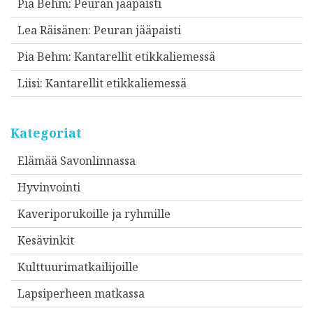
Pia Behm
:
Peuran jääpaisti
Lea Räisänen
:
Peuran jääpaisti
Pia Behm
:
Kantarellit etikkaliemessä
Liisi
:
Kantarellit etikkaliemessä
Kategoriat
Elämää Savonlinnassa
Hyvinvointi
Kaveriporukoille ja ryhmille
Kesävinkit
Kulttuurimatkailijoille
Lapsiperheen matkassa