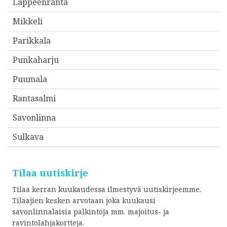
Lappeenranta
i
*
Mikkeli
Parikkala
Punkaharju
Puumala
Rantasalmi
Savonlinna
Sulkava
Tilaa uutiskirje
Tilaa kerran kuukaudessa ilmestyvä uutiskirjeemme.
Tilaajien kesken arvotaan joka kuukausi
savonlinnalaisia palkintoja mm. majoitus- ja
ravintolahjakortteja.