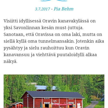
J
-
Pia Behm
3.7.2017
u
Visiitti idyllisessä Oravin kanavakylässä on
l
yksi Savonlinnan kesän must-juttuja.
k
Sanotaan, että Oravissa on oma laki, mutta on
a
siellä kyllä oma tunnelmansakin. Jotenkin aika
i
pysähtyy ja sielu rauhoittuu kun Oravin
s
kanavansuu ja viehttävä puutaloidylli alkaa
t
näkyä.
u