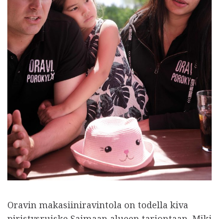
Oravin makasiiniravintola on todella kiva
piristysruiske Saimaan alueen tarjontaan. Miki