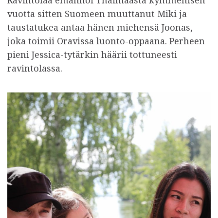
Ravintolaa emännöi Thaimaasta kymmenisen
vuotta sitten Suomeen muuttanut Miki ja
taustatukea antaa hänen miehensä Joonas,
joka toimii Oravissa luonto-oppaana. Perheen
pieni Jessica-tytärkin häärii tottuneesti
ravintolassa.