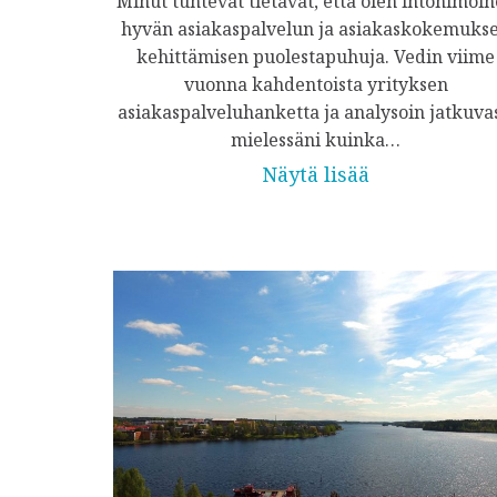
Minut tuntevat tietävät, että olen intohimoi
hyvän asiakaspalvelun ja asiakaskokemuks
kehittämisen puolestapuhuja. Vedin viime
vuonna kahdentoista yrityksen
asiakaspalveluhanketta ja analysoin jatkuvas
mielessäni kuinka…
Näytä lisää