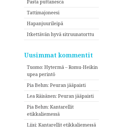
Pasta puttanesca
Tattimajoneesi
Hapanjuurileipä
Itkettävän hyvä sitruunatorttu
Uusimmat kommentit
Tuomo
:
Hytermä – Romu-Heikin
upea perintö
Pia Behm
:
Peuran jääpaisti
Lea Räisänen
:
Peuran jääpaisti
Pia Behm
:
Kantarellit
etikkaliemessä
Liisi
:
Kantarellit etikkaliemessä