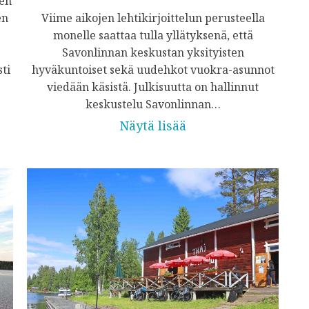
nen
en
Viime aikojen lehtikirjoittelun perusteella
monelle saattaa tulla yllätyksenä, että
Savonlinnan keskustan yksityisten
ti
hyväkuntoiset sekä uudehkot vuokra-asunnot
viedään käsistä. Julkisuutta on hallinnut
keskustelu Savonlinnan…
Näytä lisää