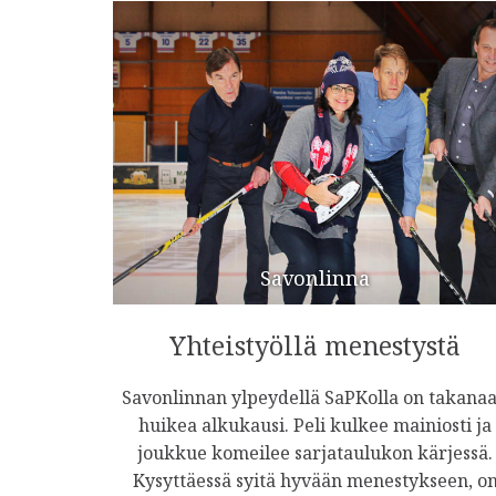
Savonlinna
Yhteistyöllä menestystä
Savonlinnan ylpeydellä SaPKolla on takana
huikea alkukausi. Peli kulkee mainiosti ja
joukkue komeilee sarjataulukon kärjessä.
Kysyttäessä syitä hyvään menestykseen, o