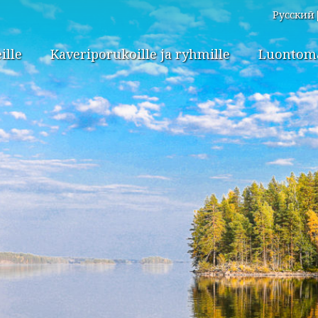
Русский
ille
Kaveriporukoille ja ryhmille
Luontomat