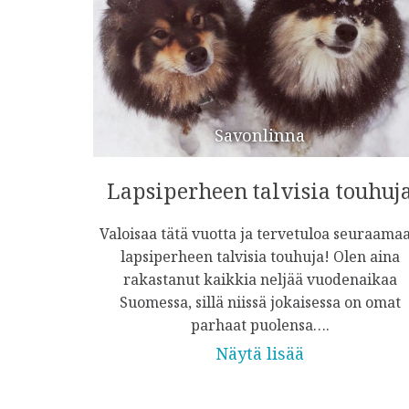
Savonlinna
Lapsiperheen talvisia touhuj
Valoisaa tätä vuotta ja tervetuloa seuraama
lapsiperheen talvisia touhuja! Olen aina
rakastanut kaikkia neljää vuodenaikaa
Suomessa, sillä niissä jokaisessa on omat
parhaat puolensa….
Näytä lisää