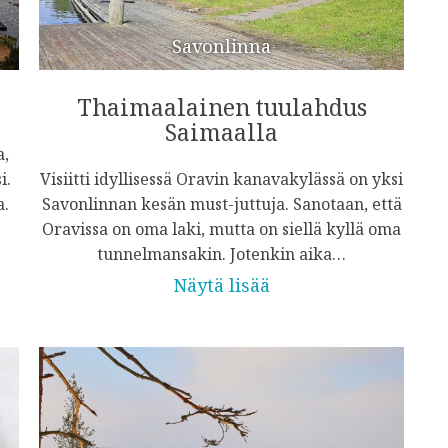
Savonlinna
Thaimaalainen tuulahdus
Saimaalla
a,
i.
Visiitti idyllisessä Oravin kanavakylässä on yksi
a.
Savonlinnan kesän must-juttuja. Sanotaan, että
Oravissa on oma laki, mutta on siellä kyllä oma
tunnelmansakin. Jotenkin aika…
Näytä lisää