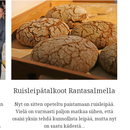
Ruisleipätalkoot Rantasalmella
an
Nyt on sitten opeteltu paistamaan ruisleipää.
Vielä on varmasti paljon matkaa siihen, että
osaisi yksin tehdä kunnollista leipää, mutta nyt
n
on saatu kädestä…