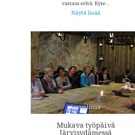
vastaus selvä. Kyse…
Näytä lisää
Savonlinna
Mukava työpäivä
Järvisydämessä