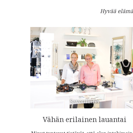
Hyvää elämä
Savonlinna
Vähän erilainen lauantai