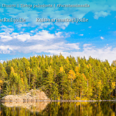
Etusivu
Tietoja palvelusta
#Parastasaimaalla
kailijoille
Kulttuurimatkailijoille